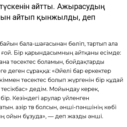
а түскенін айтты. Ажырасудың
анын айтып қынжылды, деп
ң байын бала-шағасынан бөліп, тартып ала
 ғой. Бір қарындасымның айтқаны есімде:
ғана төсектес боламын, бойдақтарды
е деген сұраққа: «Әйелі бар еркектер
 кіммен төсектес болып жүргенін бір құдай
 тесікбас» дедім. Мойындау керек,
бір. Кезіндегі арулар үйленген
ын. Қазір тв болсын, әнші-пәншінің көбі
ң ойын бұзуда», — деп жазды әнші.