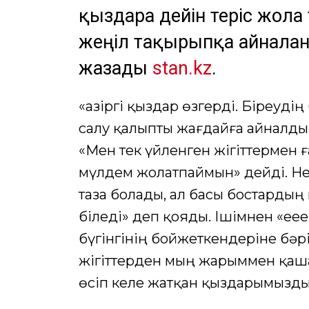
қыздарға дейін теріс жолғ
жеңіл тақырыпқа айналғ
жазады
stan.kz
.
«Қазіргі қыздар өзгерді. Біреуді
салу қалыпты жағдайға айналды
«Мен тек үйленген жігіттермен 
мүлдем жолатпаймын» дейді. Нег
таза болады, ал басы бостардың
біледі» деп қояды. Ішімнен «еее
бүгінгінің бойжеткендеріне бәрі
жігіттерден мың жарыммен қашат
өсіп келе жатқан қыздарымызды