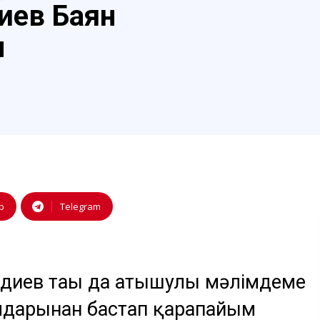
иев Баян
ы
p
Telegram
диев тағы да атышулы мәлімдеме
амдарынан бастап қарапайым