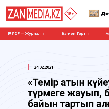
PDF — Журнал
Заң Мен Тәртіп
А
24.02.2021
«Темір қатын күйе
түрмеге жауып, б
байын тартып ал