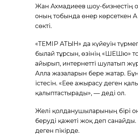
Жан Ахмадиеев шоу-бизнестің о
оның тобында өнер көрсеткен А
сөкті.
«ТЕМІР ҚАТЫН» да күйеуін түрме
былай тұрсын, өзінің «ШЕШю» т
айырып, интернетті шулатып жүр
Алла жазаларын бере жатар. Бұ
істесін. «Еее ажырасу деген қал
қалыптастырады», — деді ол.
Желі қолданушыларының бірі оның
беруді қажеті жоқ деп санайды.
деген пікірде.