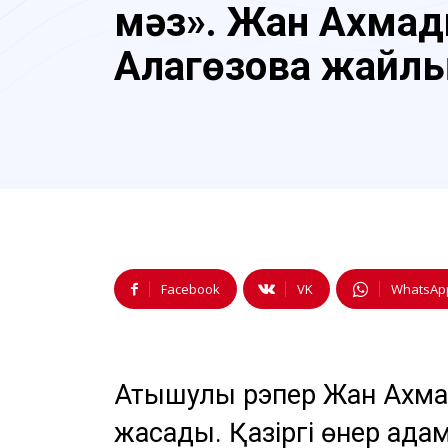
мәз». Жан Ахмад
Алагөзова жайл
Facebook
VK
WhatsAp
Атышулы рэпер Жан Ахма
жасады. Қазіргі өнер ад