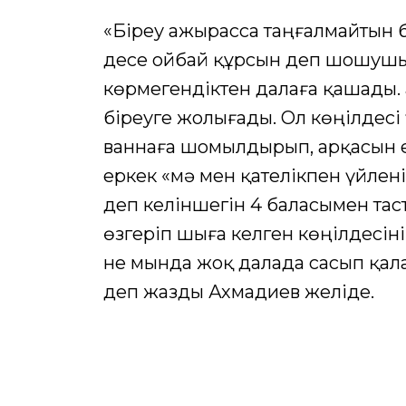
«Біреу ажырасса таңғалмайтын б
десе ойбай құрсын деп шошушы 
көрмегендіктен далаға қашады. Қ
біреуге жолығады. Ол көңілдесі
ваннаға шомылдырып, арқасын е
еркек «мә мен қателікпен үйлен
деп келіншегін 4 баласымен таст
өзгеріп шыға келген көңілдесін
не мында жоқ далада сасып қала
деп жазды Ахмадиев желіде.