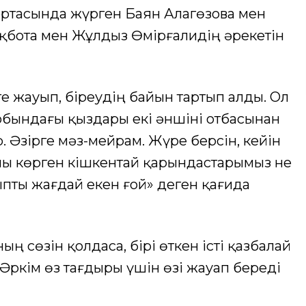
ртасында жүрген Баян Алагөзова мен
қбота мен Жұлдыз Өмірғалидің әрекетін
ге жауып, біреудің байын тартып алды. Ол
обындағы қыздары екі әншіні отбасынан
. Әзірге мәз-мейрам. Жүре берсін, кейін
ны көрген кішкентай қарындастарымыз не
ыпты жағдай екен ғой» деген қағида
 сөзін қолдаса, бірі өткен істі қазбалай
 Әркім өз тағдыры үшін өзі жауап береді