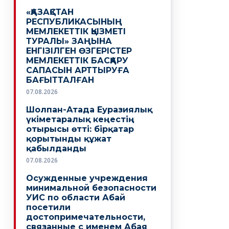
«ҚАЗАҚСТАН
РЕСПУБЛИКАСЫНЫҢ
МЕМЛЕКЕТТІК ҚЫЗМЕТІ
ТУРАЛЫ» ЗАҢЫНА
ЕНГІЗІЛГЕН ӨЗГЕРІСТЕР
МЕМЛЕКЕТТІК БАСҚАРУ
САПАСЫН АРТТЫРУҒА
БАҒЫТТАЛҒАН
07.08.2026
Шолпан-Атада Еуразиялық
үкіметаралық кеңестің
отырысы өтті: бірқатар
қорытынды құжат
қабылданды
07.08.2026
Осужденные учреждения
минимальной безопасности
УИС по области Абай
посетили
достопримечательности,
связанные с именем Абая