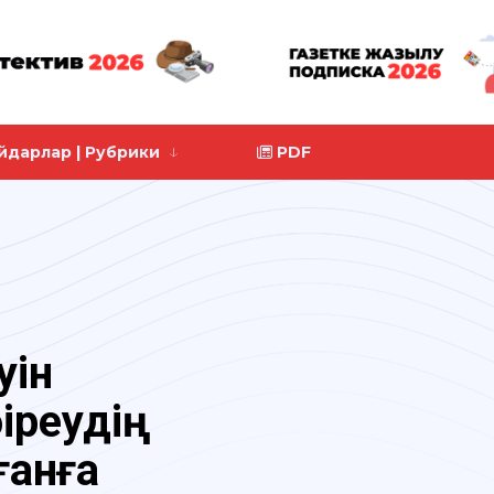
йдарлар | Рубрики
PDF
уін
іреудің
ғанға