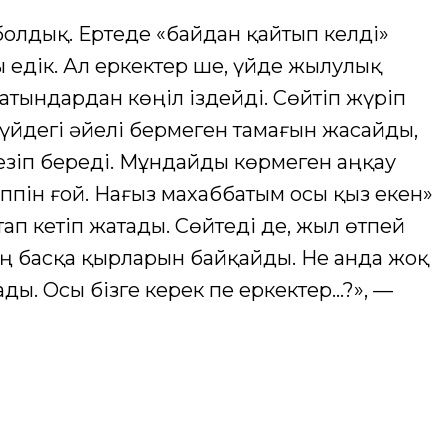
олдық. Ертеде «байдан қайтып келді»
едік. Ал еркектер ше, үйде жылулық
атындардан көңіл іздейді. Сөйтіп жүріп
 үйдегі әйелі бермеген тамағын жасайды,
зіп береді. Мұндайды көрмеген аңқау
іппін ғой. Нағыз махаббатым осы қыз екен»
ап кетіп жатады. Сөйтеді де, жыл өтпей
ің басқа қырларын байқайды. Не анда жоқ
ды. Осы бізге керек пе еркектер…?», —