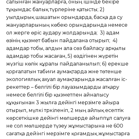
салынған жануарларға, оның ішінде бекіре
тұқымдас балық түрлеріне қатысты; 2)
уылдырық шашатын орындарда, басқа да су
жануарларының көбею орындарында немесе
ол жерге өріс аудару жолдарында; 3) адам
өзiнiң қызмет бабын пайдалана отырып; 4)
адамдар тобы, алдын ала сөз байласу арқылы
адамдар тобы жасаған, 5) өздiгiнен жүретiн
жүзгiш көлiк құралы пайдаланылып; 6) ерекше
қорғалатын табиғи аумақтарда және төтенше
экологиялық ахуал аумақтарында жасалған іс-
әрекеттер – белгiлi бiр лауазымдарды атқару
немесе белгiлi бiр қызметпен айналысу
құқығынан 3 жылға дейiнгi мерзiмге айыра
отырып, мүлкі тәркіленіп, 2 мың айлық есептiк
көрсеткiшке дейiнгi мөлшерде айыппұл салуға
не сол мөлшерде түзеу жұмыстарына не 600
сағатқа дейінгі мерзімге қоғамдық жұмыстарға