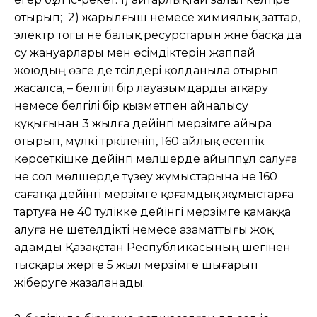
отырып; 2) жарылғыш немесе химиялық заттар,
электр тогы не балық ресурстарын және басқа да
су жануарлары мен өсiмдiктерін жаппай
жоюдың өзге де тәсiлдерi қолданыла отырып
жасалса, – белгiлi бiр лауазымдарды атқару
немесе белгiлi бiр қызметпен айналысу
құқығынан 3 жылға дейiнгi мерзiмге айыра
отырып, мүлкі тәркіленіп, 160 айлық есептiк
көрсеткiшке дейiнгi мөлшерде айыппұл салуға
не сол мөлшерде түзеу жұмыстарына не 160
сағатқа дейiнгi мерзiмге қоғамдық жұмыстарға
тартуға не 40 тәулікке дейінгі мерзімге қамаққа
алуға не шетелдікті немесе азаматтығы жоқ
адамды Қазақстан Республикасының шегінен
тысқары жерге 5 жыл мерзімге шығарып
жіберуге жазаланады.