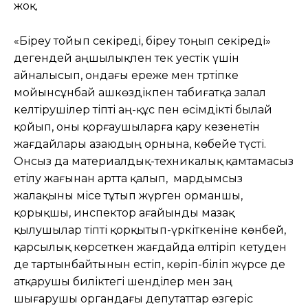
жоқ.
«Біреу тойып секіреді, біреу тоңып секіреді»
дегендей аңшылықпен тек әуестік үшін
айналысып, ондағы ереже мен тәртіпке
мойынсұнбай ашкөздікпен табиғатқа залал
келтірушілер тіпті аң-құс пен өсімдікті былай
қойып, оны қорғаушыларға қару кезенетін
жағдайлары азаюдың орнына, көбейе түсті.
Онсыз да материалдық-техникалық қамтамасыз
етілу жағынан артта қалып, мардымсыз
жалақыны місе тұтып жүрген орманшы,
қорықшы, инспектор ағайынды мазақ
қылушылар тіпті қорқытып-үркіткеніне көнбей,
қарсылық көрсеткен жағдайда өлтіріп кетуден
де тартынбайтынын естіп, көріп-біліп жүрсе де
атқарушы биліктегі шенділер мен заң
шығарушы органдағы депутаттар өзгеріс