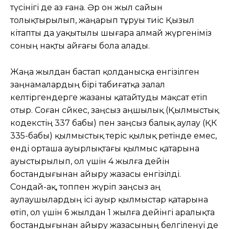
түсінігі де аз ғана. Әр он жыл сайын
толықтырылып, жаңарып тұруы тиіс Қызыл
кітапты да уақытылы шығара алмай жүргеніміз
соның нақты айғағы бола алады.
Жаңа жылдан бастап қолданысқа енгізілген
заңнамалардың бірі табиғатқа залал
келтіргендерге жазаны қатайтуды мақсат етіп
отыр. Соған сәйкес, заңсыз аңшылық (Қылмыстық
кодекстің 337 бабы) пен заңсыз балық аулау (ҚК
335-бабы) қылмыстық теріс қылық ретінде емес,
енді орташа ауырлықтағы қылмыс қатарына
ауыстырылып, ол үшін 4 жылға дейін
бостандығынан айыру жазасы енгізілді.
Сондай-ақ, топпен жүріп заңсыз аң
аулаушылардың ісі ауыр қылмыстар қатарына
өтіп, ол үшін 6 жылдан 1 жылға дейінгі аралықта
бостандығынан айыру жазасының белгіленуі де