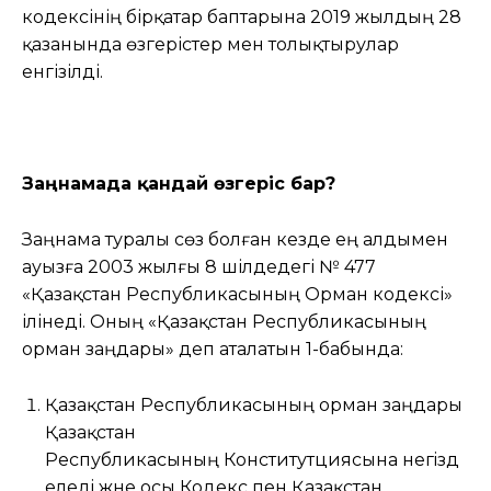
кодексінің бірқатар баптарына 2019 жылдың 28
қазанында өзгерістер мен толықтырулар
енгізілді.
Заңнамада қандай өзгеріс бар?
Заңнама туралы сөз болған кезде ең алдымен
ауызға 2003 жылғы 8 шілдедегі № 477
«Қазақстан Республикасының Орман кодексі»
ілінеді. Оның «Қазақстан Республикасының
орман заңдары» деп аталатын 1-бабында:
Қазақстан Республикасының орман заңдары
Қазақстан
Республикасының Конститутциясына негiзд
еледi және осы Кодекс пен Қазақстан