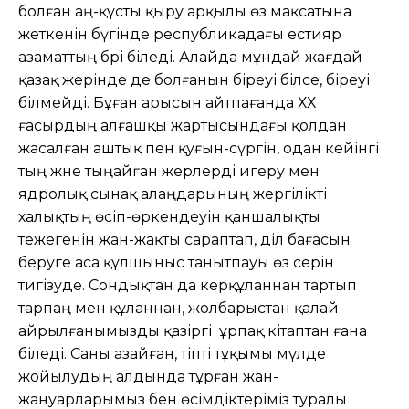
болған аң-құсты қыру арқылы өз мақсатына
жеткенін бүгінде республикадағы естияр
азаматтың бәрі біледі. Алайда мұндай жағдай
қазақ жерінде де болғанын біреуі білсе, біреуі
білмейді. Бұған арысын айтпағанда ХХ
ғасырдың алғашқы жартысындағы қолдан
жасалған аштық пен қуғын-сүргін, одан кейінгі
тың және тыңайған жерлерді игеру мен
ядролық сынақ алаңдарының жергілікті
халықтың өсіп-өркендеуін қаншалықты
тежегенін жан-жақты сараптап, әділ бағасын
беруге аса құлшыныс танытпауы өз әсерін
тигізуде. Сондықтан да керқұланнан тартып
тарпаң мен құланнан, жолбарыстан қалай
айрылғанымызды қазіргі ұрпақ кітаптан ғана
біледі. Саны азайған, тіпті тұқымы мүлде
жойылудың алдында тұрған жан-
жануарларымыз бен өсімдіктеріміз туралы