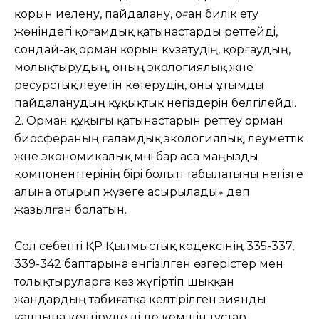
қорын иелену, пайдалану, оған билiк ету
жөнiндегi қоғамдық қатынастарды реттейдi,
сондай-ақ орман қорын күзетудiң, қорғаудың,
молықтырудың, оның экологиялық және
ресурстық әлеуетiн көтерудiң, оны ұтымды
пайдаланудың құқықтық негiздерiн белгiлейдi.
2. Орман құқығы қатынастарын реттеу орман
биосфераның ғаламдық экологиялық, әлеуметтiк
және экономикалық мәнi бар аса маңызды
компоненттерiнiң бiрi болып табылатыны негiзге
алына отырып жүзеге асырылады» деп
жазылған болатын.
Сол себепті ҚР Қылмыстық кодексінің 335-337,
339-342 баптарына енгізілген өзгерістер мен
толықтыруларға көз жүгіртіп шыққан
жандардың табиғатқа келтірілген зиянды
қалпына келтіруде әлі де кемшін тұстар