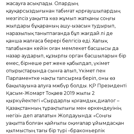
жасауға асықпады. Олардың
қауқарсыздығынан табиғат қорғаушылардың
мезгілсіз уақытта көз жұмып жатқаны соңғы
жылдары бұқараның ашу-ызасын тудырып,
наразылық танытпағанда бұл жағдай әлі де
қанша жалғаса берері белгісіз еді. Халық
талабынан кейін оған мемлекет басшысы да
назар аударып, құзырлы орган басшыларын бір
емес, бірнеше рет жеке қабылдап, үкімет
отырыстарында сынға алып, Үкімет пен
Парламентке нақты тапсырма беріп, оны өз
бақылауына алуға мәжбүр болды. ҚР Президенті
Қасым-Жомарт Тоқаев 2019 жылы 2
қыркүйектегі «Сырдарлы қоғамдық диалог –
Қазақстанның тұрақтылығы мен өркендеуінің
негізі» деп аталатын Жолдауында: «Соңғы
уақытта болған қайғылы оқиғалар ұйымдасқан
қылмыстың тағы бір түрі –браконьерлік