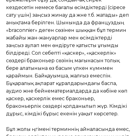
кездесетін немесе бағалы өсімдіктерді (әсіресе
сату үшін) заңсыз жинау да және т.б. жатады» деп
анықтама берілген. Шынында да француздың
«braconnier» деген сөзінен шыққан бұл термин
жабайы жан-жануарлар мен өсімдіктерді
заңсыз аулап мен өндіруге қатысты ұғымды
білдіреді. Сол себепті «қаскер», «қаскерлік»
сөздері браконьер сөзінің мағынасын толық
бере алатынына өз басым үлкен күмәнмен
қараймын. Байқауымша, жалғыз емеспін.
Бұқаралық ақпарат құралдарындағы баспа,
аудио және бейнематериалдарда да көбіне көп
қаскер, қаскерлік емес браконьер,
браконьерлік сөздері қолданылып жүр. Кімдікі
дұрыс, кімдікі бұрыс екенін уақыт көрсетер.
Бұл жолы әңгімені терминнің айналасында емес,