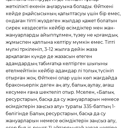
жеткілікті екенін аңғаруына болады. Өйткені
кейде әрқайсысының қалыптасуы үшін бір емес,
ондаған тіпті жүздеген жылдар қажет болатын
сирек кездесетін кейбір өсімдіктер мен жан-
жануарларды айыппұлмен, түзеу не қоғамдық
жұмыспен қалпына келтіру мүмкін емес. Тіпті
мүлкі тәркіленіп, 3-12 жылға дейін жаза
арқалаған күнде де жазасын өтеген
адамдардың табиғатқа келтірген шығыны
өтелмейтінін кейбір адамдар әлі толық түсініп
отырған жоқ. Өйткені олар үшін көп жағдайда
браконьерлік деген аң ату, балық аулау, ағаш
кесумен ғана шектеліп отыр. Мәселен, «Балық
ресурстарын, басқа да су жануарларын немесе
өсiмдiктерін заңсыз алу» туралы 335-баптың 1-
бөлігінде Балық ресурстарын, басқа да су
жануарларын немесе өсiмдiктерін заңсыз алу,
егер бұл іс-әрекет: 1) айтарлықтай залал келтіре