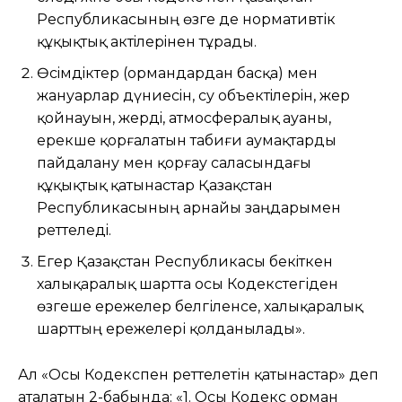
Республикасының өзге де нормативтік
құқықтық актiлерiнен тұрады.
Өсiмдiктер (ормандардан басқа) мен
жануарлар дүниесiн, су объектiлерiн, жер
қойнауын, жердi, атмосфералық ауаны,
ерекше қорғалатын табиғи аумақтарды
пайдалану мен қорғау саласындағы
құқықтық қатынастар Қазақстан
Республикасының арнайы заңдарымен
реттеледi.
Егер Қазақстан Республикасы бекiткен
халықаралық шартта осы Кодекстегіден
өзгеше ережелер белгіленсе, халықаралық
шарттың ережелері қолданылады».
Ал «Осы Кодекспен реттелетін қатынастар» деп
аталатын 2-бабында: «1. Осы Кодекс орман