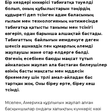
Бір кездері күнкөрісі табиғатқа тәуелді
болып, оның құбылыстарын тәңірдің
құдыреті деп түсінген адам баласының
ғылым мен технологияның нәтижесінде
табиғатқа қатысты танымы мен түсінігі
өзгеріп, одан барынша алшақтай бастады.
Табиғаттың байлығын иемденуге деген
шексіз ашкөздік пен құмарлық әлемді
жаулаушы және отар елдерге бөлді.
Өзгенің есебінен баюды мақсат тұтып
айналасын жаулап ала бастаған билеушілер
өзінің басты мақсаты мен мүддесін
бүркемелеу үшін түрлі амал-айладан бас
тартқан жоқ. Оны біреу ерте, біреу кеш
түсінді.
Мәселен, Америка құрлығын жаулап алған
басқыншылар ондағы халықтың күнкөріс көзі