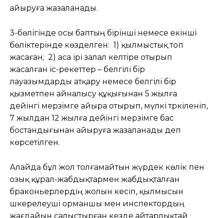
айыруға жазаланады.
3-бөлігінде осы баптың бірінші немесе екінші
бөліктерінде көзделген: 1) қылмыстық топ
жасаған; 2) аса ірі залал келтіре отырып
жасалған іс-әрекеттер – белгілі бір
лауазымдарды атқару немесе белгілі бір
қызметпен айналысу құқығынан 5 жылға
дейінгі мерзімге айыра отырып, мүлкі тәркіленіп,
7 жылдан 12 жылға дейінгі мерзімге бас
бостандығынан айыруға жазаланады деп
көрсетілген.
Алайда бұл жол толғамайтын жүрдек көлік пен
озық құрал-жабдықтармен жабдықталған
браконьерлердің жолын кесіп, қылмысын
әшкерелеуші орманшы мен инспектордың
жағдайын салыстырған кезде айтарлықтай