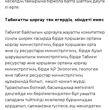
кеселдің тамырына біржола балта шаптық деуге
әлі ерте.
Табиғатты қорғау тек егердің міндеті емес
Табиғат байлығын қорғауға жауапты комитеттер
соңғы ширек ғасырда бірде Қоршаған ортаны
қорғау министрлігінің, бірде Қоршаған орта
және су ресурстары министрлігінің, бірде Ауыл
шаруашылығы министрлігінің, бірде Табиғи
ресурстар және қоршаған ортаны қорғау
министрлігінің, бірде ҚР Экология, геология
және табиғи ресурстар министрлігінің
құзырында болып, көшіп-қонып жүрді.
Тұрақтылық болмай, басымдыққа жеткілікті
деңгейде мән берілмегендіктен бұл уақытта
саладағы түйткілді мәселелер бұрынғыдан
қордалып, салмақтана түспесе, еш жеңілдеген