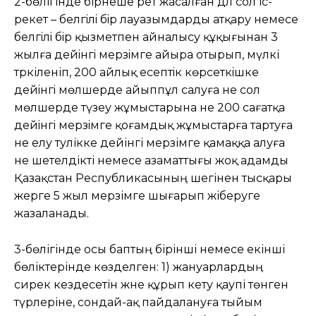
2-бөлігінде бірнеше рет жасалған дәл сол іс-
әрекет – белгiлi бiр лауазымдарды атқару немесе
белгiлi бiр қызметпен айналысу құқығынан 3
жылға дейiнгi мерзiмге айыра отырып, мүлкі
тәркіленіп, 200 айлық есептiк көрсеткiшке
дейiнгi мөлшерде айыппұл салуға не сол
мөлшерде түзеу жұмыстарына не 200 сағатқа
дейiнгi мерзiмге қоғамдық жұмыстарға тартуға
не елу тәулікке дейінгі мерзімге қамаққа алуға
не шетелдікті немесе азаматтығы жоқ адамды
Қазақстан Республикасының шегінен тысқары
жерге 5 жыл мерзімге шығарып жіберуге
жазаланады.
3-бөлігінде осы баптың бірінші немесе екінші
бөліктерінде көзделген: 1) жануарлардың
сирек кездесетін және құрып кету қаупі төнген
түрлеріне, сондай-ақ пайдалануға тыйым