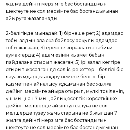
жылға дейінгі мерзімге бас бостандығын
шектеуге не сол мерзімге бас бостандығынан
айыруға жазаланады.
2-бөлігінде мынадай: 1) бірнеше рет; 2) адамдар
тобы, алдын ала сөз байласу арқылы адамдар
тобы жасаған; 3) ерекше қорғалатын табиғи
аумақтарда; 4) адам өзінің қызмет бабын
пайдалана отырып жасаған; 5) ірі залал келтіре
отырып жасалған дәл сол іс-әрекеттер – белгілі бір
лауазымдарды атқару немесе белгілі бір
қызметпен айналысу құқығынан бес жылға
дейінгі мерзімге айыра отырып, мүлкі тәркіленіп,
үш мыңнан 7 мың айлық есептік көрсеткішке
дейінгі мөлшерде айыппұл салуға не сол
мөлшерде түзеу жұмыстарына не 3 жылдан 7
жылға дейінгі мерзімге бас бостандығын
шектеуге не сол мерзімге бас бостандығынан