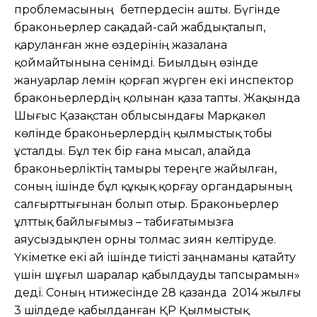
проблемасының
бетпердесін ашты. Бүгінде
браконьерлер сақадай-сай жабдықталып,
қаруланған және өздерінің жазалана
қоймайтынына сенімді. Биылдың өзінде
жануарлар әлемін қорғап жүрген екі инспектор
браконьерлердің қолынан қаза тапты. Жақында
Шығыс Қазақстан облысындағы Марқакөл
көлінде браконьерлердің қылмыстық тобы
ұсталды. Бұл тек бір ғана мысал, алайда
браконьерліктің тамыры тереңге жайылған,
соның ішінде бұл құқық қорғау органдарының
салғырттығынан болып отыр. Браконьерлер
ұлттық байлығымыз – табиғатымызға
аяусыздықпен орны толмас зиян келтіруде.
Үкіметке екі ай ішінде тиісті заңнаманы қатайту
үшін шұғыл шаралар қабылдауды тапсырамын»
деді. Соның нәтижесінде 28 қазанда 2014 жылғы
3 шiлдеде қабылданған ҚР Қылмыстық