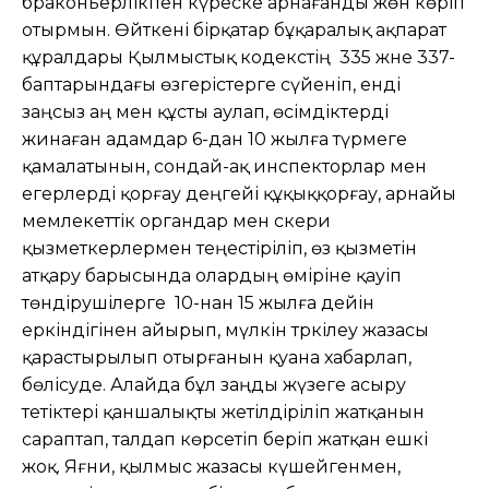
браконьерлікпен күреске арнағанды жөн көріп
отырмын. Өйткені бірқатар бұқаралық ақпарат
құралдары Қылмыстық кодекстің 335 және 337-
баптарындағы өзгерістерге сүйеніп, енді
заңсыз аң мен құсты аулап, өсімдіктерді
жинаған адамдар 6-дан 10 жылға түрмеге
қамалатынын, сондай-ақ инспекторлар мен
егерлерді қорғау деңгейі құқыққорғау, арнайы
мемлекеттік органдар мен әскери
қызметкерлермен теңестіріліп, өз қызметін
атқару барысында олардың өміріне қауіп
төндірушілерге 10-нан 15 жылға дейін
еркіндігінен айырып, мүлкін тәркілеу жазасы
қарастырылып отырғанын қуана хабарлап,
бөлісуде. Алайда бұл заңды жүзеге асыру
тетіктері қаншалықты жетілдіріліп жатқанын
сараптап, талдап көрсетіп беріп жатқан ешкі
жоқ. Яғни, қылмыс жазасы күшейгенмен,