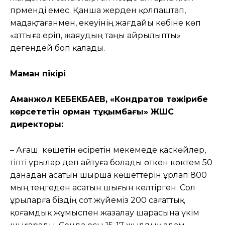
пәрменді емес. Қанша жерден қолпаштап,
мадақтағанмен, екеуінің жағдайы көбіне көп
«аттыға еріп, жаяудың таңы айрылыпты»
дегендей боп қалады.
Маман пікірі
Аманжол КЕБЕКБАЕВ,
«
Кондратов тәжiрибе
көрсететін орман тұқымбағы» ЖШС
директоры:
– Ағаш көшетін өсіретін мекемеде қаскөйлер,
тіпті ұрылар деп айтуға болады өткен көктем 50
данадан асатын шырша көшеттерін ұрлап 800
мың теңгеден асатын шығын келтірген. Сол
ұрыларға біздің сот жүйеміз 200 сағаттық
қоғамдық жұмыспен жазалау шарасына үкім