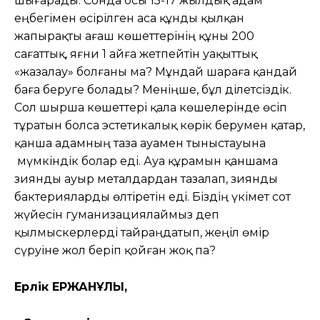
шығарады. Сонда осы 15-17 жылдық адам
еңбегімен өсірілген аса құнды қылқан
жапырақты ағаш көшеттерінің құны 200
сағаттық, яғни 1 айға жетпейтін уақыттық
«жазалау» болғаны ма? Мұндай шараға қандай
баға беруге болады? Меніңше, бұл әділетсіздік.
Сол шырша көшеттері қала көшелерінде өсіп
тұратын болса эстетикалық көрік берумен қатар,
қанша адамның таза ауамен тыныстауына
мүмкіндік болар еді. Ауа құрамын қаншама
зиянды ауыр металдардан тазалап, зиянды
бактерияларды өлтіретін еді. Біздің үкімет сот
жүйесін гуманизациялаймыз деп
қылмыскерлерді тайраңдатып, жеңіл өмір
сүруіне жол беріп қойған жоқ па?
Ерлік ЕРЖАНҰЛЫ,