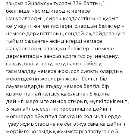
заңсыз айналысу
»
туралы 339-баптың 1-
бөлігінде «өсімдіктердің немесе
жануарлардың сирек кездесетін және құрып
кету қаупі төнген түрлерін, олардың бөліктерін
немесе дериваттарын, сондай-ақ пайдалануға
тыйым салынған өсімдіктерді немесе
жануарларды, олардың бөліктерін немесе
дериваттарын заңсыз қолға түсіру, иемдену,
сақтау, өткізу, әкелу, әкету, салып жіберу,
тасымалдау немесе жою, сол сияқты олардың
мекендейтін жерлерін жою – белгілі бір
лауазымдарды атқару немесе белгілі бір
қызметпен айналысу құқығынан 5 жылға
дейінгі мерзімге айыра отырып, мүлкі тәркіленіп,
3 мың айлық есептік көрсеткішке дейінгі
мөлшерде айыппұл салуға не сол мөлшерде
түзеу жұмыстарына не сегіз жүз сағатқа дейінгі
мерзімге қоғамдық жұмыстарға тартуға не 3