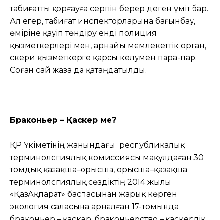
табиғатты қорғауға серпін берер деген үміт бар.
Ал егер, табиғат инспекторларына бағынбау,
өміріне қауіп төндіру енді полиция
қызметкерлері мен, арнайы мемлекеттік орган,
әскери қызметкерге қарсы келумен пара-пар.
Соған сай жаза да қатаңдатылды.
Браконьер – Қаскер ме?
ҚР Үкіметінің жанындағы республикалық
терминологиялық комиссиясы мақұлдаған 30
томдық қазақша–орысша, орысша–қазақша
терминологиялық сөздіктің 2014 жылы
«ҚазАқпарат» баспасынан жарық көрген
экология саласына арналған 17-томында
браконьер – қаскер, браконьерство – қаскерлік