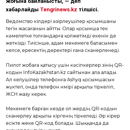
жоғына байланысты, — деп
хабарлайды
Tengrinews.kz
тілшісі.
Ведомство өкілдері әзірлеушілер қосымшаны
тегін жасағанын айтты. Олар қосымша тек
кәмелетке толғандарға қолжетімді екенін де
жеткізді. Тиісінше, адам мекемеге баласымен
келсе, ересектің деректері ғана сканерленеді. ⠀
Пилот жобаға қатысу үшін кәсіпкерлер өзінің QR-
кодын InfoKazakhstan.kz сайтынан ала алады.
Ал келушілер телефонға Ashyq қосымшасын
жүктеп, онда телефон нөмірі арқылы тіркеліп,
ЖСН жазу керек.
⠀
Мекемеге барған кезде ол жердің QR-кодын
сканерлеу арқылы кіргенің тіркеледі. Әр кірер
есікте жеке QR-код болады. Шыққанда да