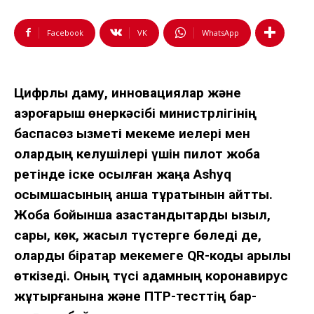
Facebook
VK
WhatsApp
Цифрлық даму, инновациялар және
аэроғарыш өнеркәсібі министрлігінің
баспасөз қызметі мекеме иелері мен
олардың келушілері үшін пилот жоба
ретінде іске қосылған жаңа Ashyq
қосымшасының қанша тұратынын айтты.
Жоба бойынша қазақстандықтарды қызыл,
сары, көк, жасыл түстерге бөледі де,
оларды бірқатар мекемеге QR-коды арқылы
өткізеді. Оның түсі адамның коронавирус
жұқтырғанына және ПТР-тесттің бар-