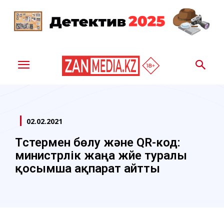
02.02.2021
Түстермен бөлу және QR-код:
министрлік жаңа жүйе туралы
қосымша ақпарат айтты