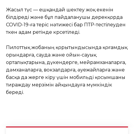
Жасыл түс — ешқандай шектеу жоқ екенін
білдіреді және бұл пайдаланушы дерекқорда
COVID-19-ға теріс нәтижесі бар ПТР-тестілеуден
өткен адам ретінде көрсетіледі.
Пилоттық жобаның қорытындысында қоғамдық
орындарға, сауда және ойын-сауық
орталықтарына, дүкендерге, мейрамханаларға,
дәмханаларға, вокзалдарға, әуежайларға және
басқа да жерге кіру үшін мобильді қосымшаны
тираждау мерзімін айқындауға мүмкіндік
береді.