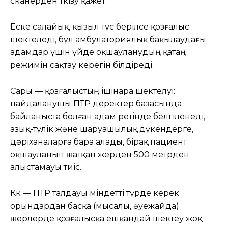
сканерден өткізу қажет.
Еске салайық, қызыл түс берілсе қозғалыс
шектеледі, бұл амбулаториялық бақылаудағы
адамдар үшін үйде оқшауланудың қатаң
режимін сақтау керегін білдіреді.
Сары — қозғалыстың ішінара шектелуі:
пайдаланушы ПТР деректер базасында
байланыста болған адам ретінде белгіленеді,
азық-түлік және шаруашылық дүкендерге,
дәріханаларға бара алады, бірақ пациент
оқшауланып жатқан жерден 500 метрден
алыстамауы тиіс.
Көк — ПТР талдауы міндетті түрде керек
орындардан басқа (мысалы, әуежайда)
жерлерде қозғалысқа ешқандай шектеу жоқ.