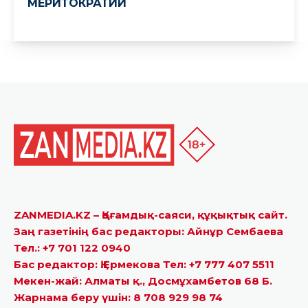
ZANMEDIA.KZ – Қоғамдық-саяси, құқықтық сайт.
Заң газетінің бас редакторы: Айнұр Сембаева
Тел.: +7 701 122 0940
Бас редактор: Қ.Ермекова Тел: +7 777 407 5511
Мекен-жай: Алматы қ., Досмұхамбетов 68 Б.
Жарнама беру үшін: 8 708 929 98 74