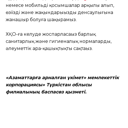
немесе мобильді қосымшалар арқылы алып,
өзіңіздің және жақындарыңыздың денсаулығына
жанашыр болуға шақырамыз.
ХҚО-ға келуде жоспарласаңыз барлық
санитарлық және гигиеналық нормаларды,
әлеуметтік ара-қашықтықты сақтаңыз.
«Азаматтарға арналған үкімет» мемлекеттік
корпорациясы» Түркістан облысы
филиалының баспасөз қызметі.