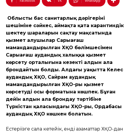
Facebook
VK
WhatsApp
Облыстың бас санитарлық дәрігерінің
шешіміне сәйкес, аймақта қатаң карантиндік
шектеу шараларын сақтау мақсатында
қызмет алушылар Сарыағаш
мамандандырылған ХҚО бөлімшесімен
Сарыағаш аудандық халыққа қызмет
көрсету орталығына кезекті алдын ала
брондайтын болды. Алдағы уақытта Келес
аудандық ХҚО, Сайрам аудандық
мамандандырылған ХҚО-ры қызмет
көрсетудің осы форматына көшпек. Бұған
дейін алдын ала брондау тәртібіне
Түркістан қаласындағы ХҚО-ры, Ордабасы
аудандық ХҚО көшкен болатын.
Естеріңізге сала кетейік, енді азаматтар ХҚО-дан