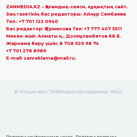
ZANMEDIA.KZ – Қоғамдық-саяси, құқықтық сайт.
Заң газетінің бас редакторы: Айнұр Сембаева
Тел.: +7 701 122 0940
Бас редактор: Қ.Ермекова Тел: +7 777 407 5511
Мекен-жай: Алматы қ., Досмұхамбетов 68 Б.
Жарнама беру үшін: 8 708 929 98 74
+7 701 276 8989
E-mail: zanreklama@mail.ru.
© Меншік иесі: "ЗАҢ" Медиа-корпорациясы" ЖШС
Политика конфиденциальности
Политика возврата