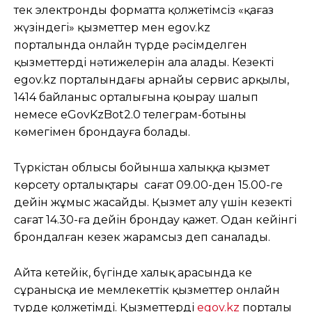
тек электронды форматта қолжетімсіз «қағаз
жүзіндегі» қызметтер мен egov.kz
порталында онлайн түрде рәсімделген
қызметтердің нәтижелерін ала алады. Кезекті
egov.kz порталындағы арнайы сервис арқылы,
1414 байланыс орталығына қоңырау шалып
немесе eGovKzBot2.0 телеграм-ботының
көмегімен брондауға болады.
Түркістан облысы бойынша халыққа қызмет
көрсету орталықтары сағат 09.00-ден 15.00-ге
дейін жұмыс жасайды. Қызмет алу үшін кезекті
сағат 14.30-ға дейін брондау қажет. Одан кейінгі
брондалған кезек жарамсыз деп саналады.
Айта кетейік, бүгінде халық арасында кең
сұранысқа ие мемлекеттік қызметтер онлайн
түрде қолжетімді. Қызметтерді
еgov.kz
порталы