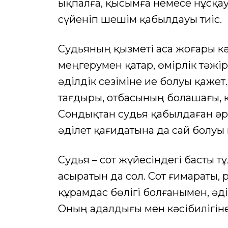
ықпалға, қысымға немесе нұсқау
сүйеніп шешім қабылдауы тиіс.
Судьяның қызметі аса жоғары кәс
меңгерумен қатар, өмірлік тәжі
әділдік сезіміне ие болуы қажет.
тағдыры, отбасының болашағы, к
Сондықтан судья қабылдаған әр
әділет қағидатына да сай болуы 
Судья – сот жүйесіндегі басты тұ
асыратын да сол. Сот ғимараты,
құрамдас бөлігі болғанымен, әділ
Оның адалдығы мен кәсібилігіне