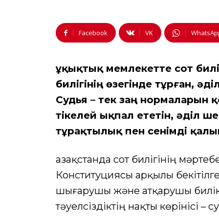
Facebook
VK
WhatsAp
Құқықтық мемлекетте сот билі
билігінің өзегінде тұрған, әді
Судья – тек заң нормаларын 
тікелей ықпал ететін, әділ 
тұрақтылық пен сенімді қалы
Қазақстанда сот билігінің мәрте
Конституциясы арқылы бекітілген
шығарушы және атқарушы билікт
тәуелсіздіктің нақты көрінісі – 