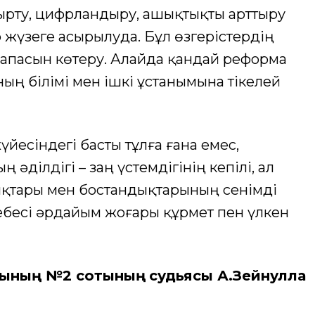
ңғырту, цифрландыру, ашықтықты арттыру
 жүзеге асырылуда. Бұл өзгерістердің
 сапасын көтеру. Алайда қандай реформа
ың білімі мен ішкі ұстанымына тікелей
үйесіндегі басты тұлға ғана емес,
 әділдігі – заң үстемдігінің кепілі, ал
қықтары мен бостандықтарының сенімді
ебесі әрдайым жоғары құрмет пен үлкен
сының №2 сотының
судьясы А.Зейнулла