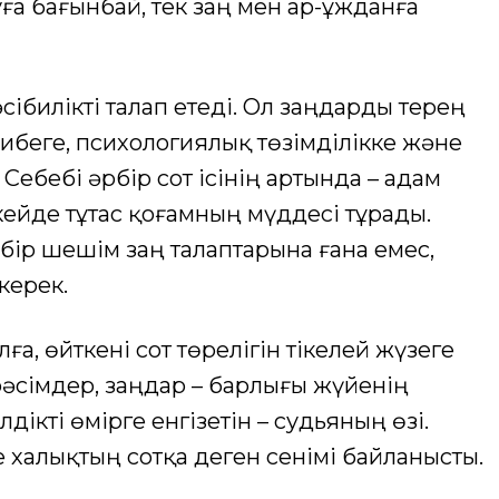
ға бағынбай, тек заң мен ар-ұжданға
ібилікті талап етеді. Ол заңдарды терең
рибеге, психологиялық төзімділікке және
 Себебі әрбір сот ісінің артында – адам
ейде тұтас қоғамның мүддесі тұрады.
бір шешім заң талаптарына ғана емес,
керек.
лға, өйткені сот төрелігін тікелей жүзеге
 рәсімдер, заңдар – барлығы жүйенің
дікті өмірге енгізетін – судьяның өзі.
 халықтың сотқа деген сенімі байланысты.