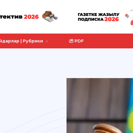
йдарлар | Рубрики
PDF