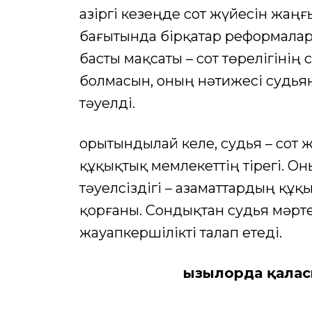
Қазіргі кезеңде сот жүйесін жа
бағытында бірқатар реформалар
басты мақсаты – сот төрелігінің
болмасын, оның нәтижесі судьян
тәуелді.
Қорытындылай келе, судья – сот ж
құқықтық мемлекеттің тірегі. Оның
тәуелсіздігі – азаматтардың құ
қорғаны. Сондықтан судья мәрт
жауапкершілікті талап етеді.
Қызылорда қала