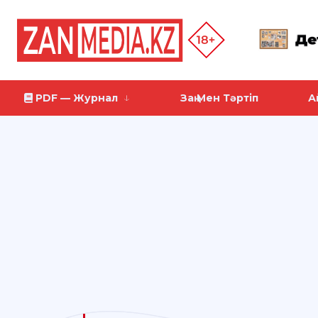
PDF — Журнал
Заң Мен Тәртіп
А