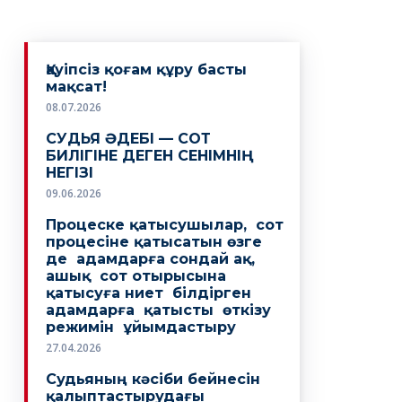
Қауіпсіз қоғам құру басты
мақсат!
08.07.2026
СУДЬЯ ӘДЕБІ — СОТ
БИЛІГІНЕ ДЕГЕН СЕНІМНІҢ
НЕГІЗІ
09.06.2026
Процеске қатысушылар, сот
процесіне қатысатын өзге
де адамдарға сондай ақ,
ашық сот отырысына
қатысуға ниет білдірген
адамдарға қатысты өткізу
режимін ұйымдастыру
27.04.2026
Судьяның кәсіби бейнесін
қалыптастырудағы