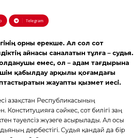
p
Telegram
гінің орны ерекше. Ал сол сот
лдіктің айнасы саналатын тұлға – судья.
қолданушы емес, ол – адам тағдырына
шешім қабылдау арқылы қоғамдағы
птастыратын жауапты қызмет иесі.
бесі Қазақстан Республикасының
. Конституцияға сәйкес, сот билігі заң
ен тәуелсіз жүзеге асырылады. Ал осы
судьяның дербестігі. Судья қандай да бір