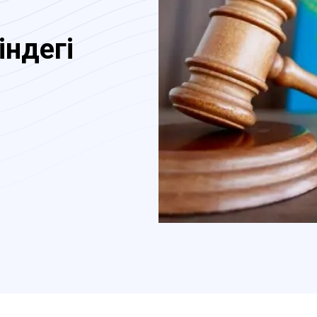
індегі