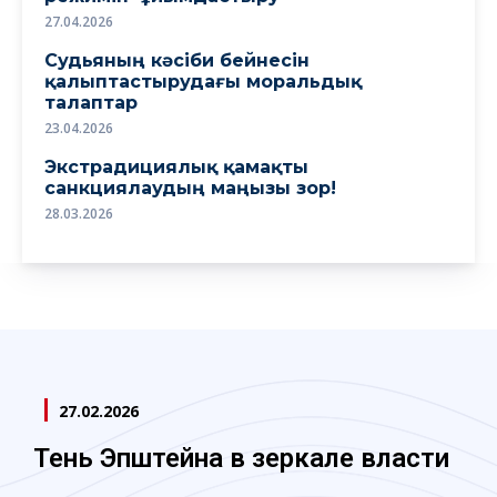
27.04.2026
Судьяның кәсіби бейнесін
қалыптастырудағы моральдық
талаптар
23.04.2026
Экстрадициялық қамақты
санкциялаудың маңызы зор!
28.03.2026