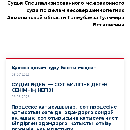
Судья Специализированного межрайонного
суда по делам несовершеннолетних
Акмолинской области Толеубаева Гульмира
Бегалиевна
Қауіпсіз қоғам құру басты мақсат!
08.07.2026
СУДЬЯ ӘДЕБІ — СОТ БИЛІГІНЕ ДЕГЕН
СЕНІМНІҢ НЕГІЗІ
09.06.2026
Процеске қатысушылар, сот процесіне
қатысатын өзге де адамдарға сондай
ақ, ашық сот отырысына қатысуға ниет
білдірген адамдарға қатысты өткізу
режимін ұйымдастыру