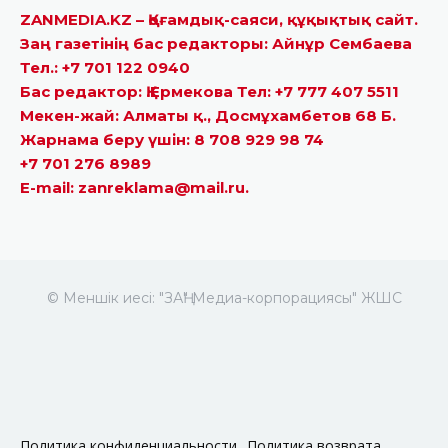
ZANMEDIA.KZ – Қоғамдық-саяси, құқықтық сайт.
Заң газетінің бас редакторы: Айнұр Сембаева
Тел.: +7 701 122 0940
Бас редактор: Қ.Ермекова Тел: +7 777 407 5511
Мекен-жай: Алматы қ., Досмұхамбетов 68 Б.
Жарнама беру үшін: 8 708 929 98 74
+7 701 276 8989
E-mail: zanreklama@mail.ru.
© Меншік иесі: "ЗАҢ" Медиа-корпорациясы" ЖШС
Политика конфиденциальности
Политика возврата