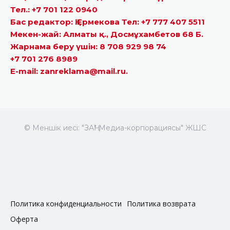
Тел.: +7 701 122 0940
Бас редактор: Қ.Ермекова Тел: +7 777 407 5511
Мекен-жай: Алматы қ., Досмұхамбетов 68 Б.
Жарнама беру үшін: 8 708 929 98 74
+7 701 276 8989
E-mail: zanreklama@mail.ru.
© Меншік иесі: "ЗАҢ" Медиа-корпорациясы" ЖШС
Политика конфиденциальности
Политика возврата
Оферта