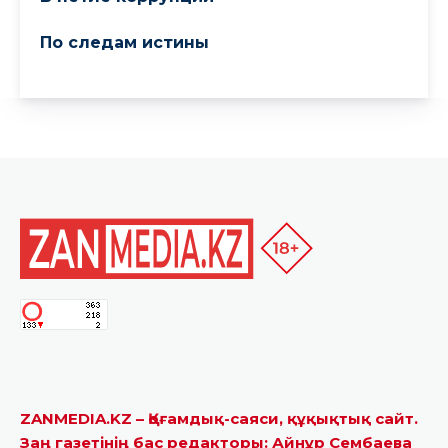
ZANMEDIA.KZ – Қоғамдық-саяси, құқықтық сайт.
Заң газетінің бас редакторы: Айнұр Сембаева