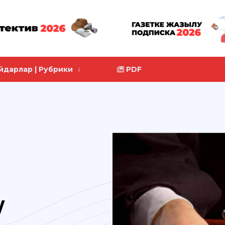
йдарлар | Рубрики
PDF
у