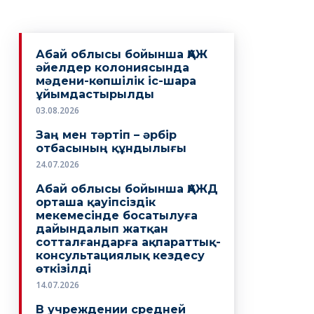
Абай облысы бойынша ҚАЖ
әйелдер колониясында
мәдени-көпшілік іс-шара
ұйымдастырылды
03.08.2026
Заң мен тәртіп – әрбір
отбасының құндылығы
24.07.2026
Абай облысы бойынша ҚАЖД
орташа қауіпсіздік
мекемесінде босатылуға
дайындалып жатқан
сотталғандарға ақпараттық-
консультациялық кездесу
өткізілді
14.07.2026
В учреждении средней