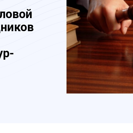
еловой
дников
ур-