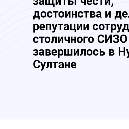
защиты чести,
достоинства и д
репутации сотру
столичного СИЗО
завершилось в Н
Султане