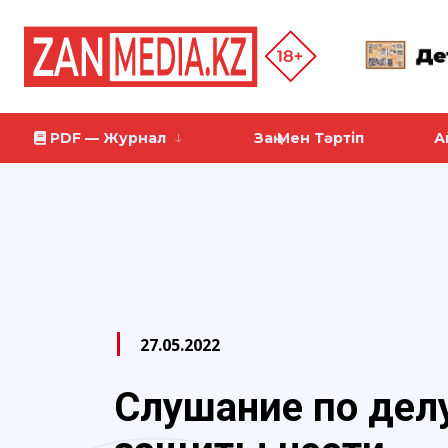
PDF — Журнал
Заң Мен Тәртіп
А
27.05.2022
Слушание по дел