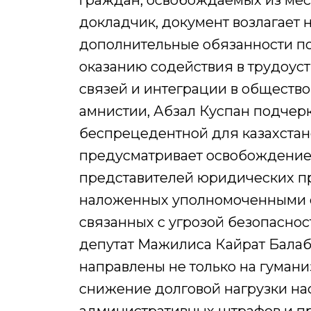
граждан, освобождаемых из мес
докладчик, документ возлагает
дополнительные обязанности по
оказанию содействия в трудоус
связей и интеграции в общество
амнистии, Абзал Куспан подчерк
беспрецедентной для казахстан
предусматривает освобождение 
представителей юридических п
наложенных уполномоченными о
связанных с угрозой безопаснос
депутат Мажилиса Кайрат Балаб
направлены не только на гумани
снижение долговой нагрузки на