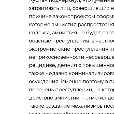
Куспан подчеркнул, что гумани
затрагивать лиц, совершивших 
причине законопроектом сформ
которые амнистия распространять
кодекса, амнистия не будет рас
опасные преступления, в частн
экстремистские преступления, 
неприкосновенности несовершен
рецидиве, деяния с повышенной
также недавно криминализирова
осуждения. Именно поэтому в п
перечень преступлений, на кот
действие амнистии, – отметил д
также создание механизмов по