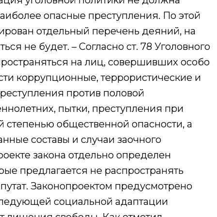
зация уголовной политики не должна
наиболее опасные преступления. По этой
ирован отдельный перечень деяний, на
ся не будет. – Согласно ст. 78 Уголовного
пространяться на лиц, совершивших особо
ости коррупционные, террористические и
преступления против половой
нолетних, пытки, преступления при
 степенью общественной опасности, а
нные составы и случаи заочного
роекте закона отдельно определен
орые предлагается не распространять
епутат. Законопроектом предусмотрено
следующей социальной адаптации