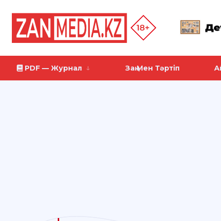
PDF — Журнал
Заң Мен Тәртіп
А