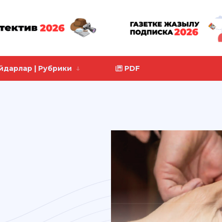
йдарлар | Рубрики
PDF