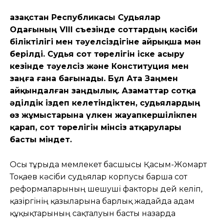
Қазақстан Республикасы Судьялар
Одағының VIII съезінде соттардың кәсіби
біліктілігі мен тәуелсіздігіне айрықша мән
берілді. Судья сот төрелігін іске асыру
кезінде тәуелсіз және Конституция мен
заңға ғана бағынады. Бұл Ата Заңмен
айқындалған заңдылық. Азаматтар сотқа
әділдік іздеп келетіндіктен, судьялардың
өз жұмыстарына үлкен жауапкершілікпен
қарап, сот төрелігін мінсіз атқарулары
басты міндет.
Осы тұрғыда мемлекет басшысы Қасым-Жомарт
Тоқаев кәсіби судьялар корпусы барша сот
реформаларының шешуші факторы дей келіп,
қазіргінің қазыларына барлық жағдайда адам
құқықтарының сақталуын басты назарда