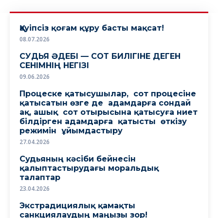
Қауіпсіз қоғам құру басты мақсат!
08.07.2026
СУДЬЯ ӘДЕБІ — СОТ БИЛІГІНЕ ДЕГЕН
СЕНІМНІҢ НЕГІЗІ
09.06.2026
Процеске қатысушылар, сот процесіне
қатысатын өзге де адамдарға сондай
ақ, ашық сот отырысына қатысуға ниет
білдірген адамдарға қатысты өткізу
режимін ұйымдастыру
27.04.2026
Судьяның кәсіби бейнесін
қалыптастырудағы моральдық
талаптар
23.04.2026
Экстрадициялық қамақты
санкциялаудың маңызы зор!