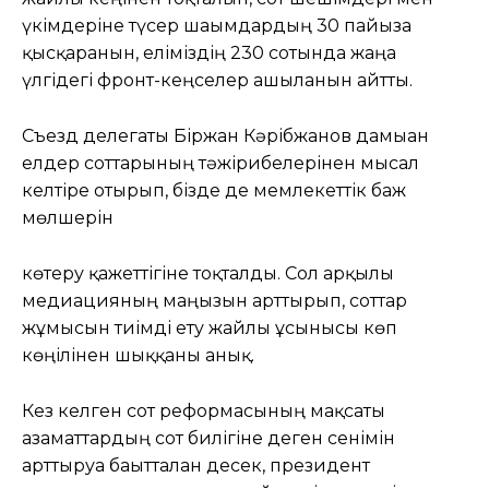
үкімдеріне түсер шағымдардың 30 пайызға
қысқарғанын, еліміздің 230 сотында жаңа
үлгідегі фронт-кеңселер ашылғанын айтты.
Съезд делегаты Біржан Кәрібжанов дамыған
елдер соттарының тәжірибелерінен мысал
келтіре отырып, бізде де мемлекеттік баж
мөлшерін
көтеру қажеттігіне тоқталды. Сол арқылы
медиацияның маңызын арттырып, соттар
жұмысын тиімді ету жайлы ұсынысы көп
көңілінен шыққаны анық.
Кез келген сот реформасының мақсаты
азаматтардың сот билігіне деген сенімін
арттыруға бағытталған десек, президент