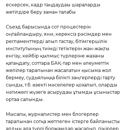
ескерсек, кадр таңдаудағы шараларды
жетілдіре беру заман талабы
Съезд барысында сот процестерін
оңтайландыру, яғни, керексіз рәсімдер мен
регламенттерді алып тастау, бітімгершілік
институтының тиімді тетіктерін жан-жақты
енгізу, кейбір қылмыс түрлеріне жазаны
қатаңдату, соттарға БАҚ-тар мен әлеуметтік
желілер тарапынан жасалатын қысымға жол
бермеу, судьялыққа білікті заңгерлерді тарту
сынды, т.б. өзекті мәселелер қозғалып, оларды
нәтижелі жүзеге асырудағы ұтымды ұсыныстар
ортаға салынды.
Мысалы, журналистер мен блогерлер
тарапынан сотқа жетпеген істерге байланысты
алдын ала түрлі болжамдар жасалып, пікірлер