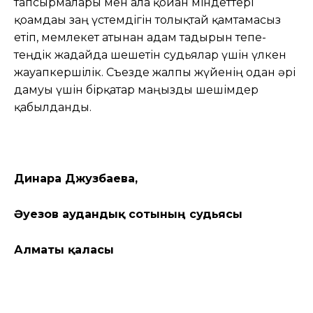
тапсырмалары мен алға қойған міндеттері
қоғамдағы заң үстемдігін толықтай қамтамасыз
етіп, мемлекет атынан адам тағдырын тепе-
теңдік жағдайда шешетін судьялар үшін үлкен
жауапкершілік. Съезде жалпы жүйенің одан әрі
дамуы үшін бірқатар маңызды шешімдер
қабылданды.
Динара Джузбаева,
Әуезов аудандық сотының судьясы
Алматы қаласы