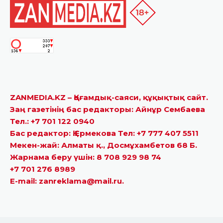
ZANMEDIA.KZ – Қоғамдық-саяси, құқықтық сайт.
Заң газетінің бас редакторы: Айнұр Сембаева
Тел.: +7 701 122 0940
Бас редактор: Қ.Ермекова Тел: +7 777 407 5511
Мекен-жай: Алматы қ., Досмұхамбетов 68 Б.
Жарнама беру үшін: 8 708 929 98 74
+7 701 276 8989
E-mail: zanreklama@mail.ru.