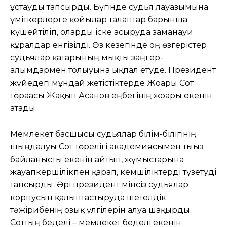
ұстауды тапсырды. Бүгінде судья лауазымына
үміткерлерге қойылар талаптар барынша
күшейтіліп, оларды іске асыруда заманауи
құралдар енгізілді. Өз кезегінде оң өзгерістер
судьялар қатарының мықты заңгер-
ғалымдармен толығуына ықпал етуде. Президент
жүйедегі мұндай жетістіктерде Жоғарғы Сот
төрағасы Жақып Асанов еңбегінің жоғары екенін
атады.
Мемлекет басшысы судьялар білім-білігінің
шыңдалуы Сот төрелігі академиясымен тығыз
байланысты екенін айтып, жұмыстарына
жауапкершілікпен қарап, кемшіліктерді түзетуді
тапсырды. Әрі президент мінсіз судьялар
корпусын қалыптастыруда шетелдік
тәжірибенің озық үлгілерін алуға шақырды.
Соттың беделі – мемлекет беделі екенін