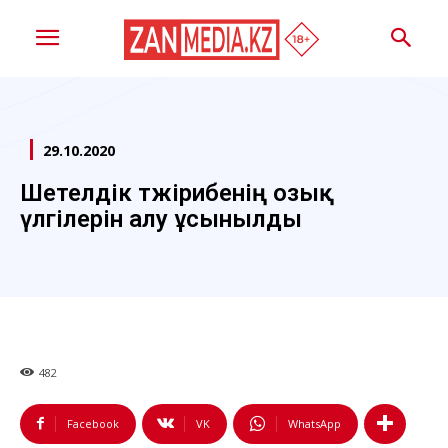
29.10.2020
Шетелдік тәжірибенің озық
үлгілерін алу ұсынылды
482
Facebook
VK
WhatsApp