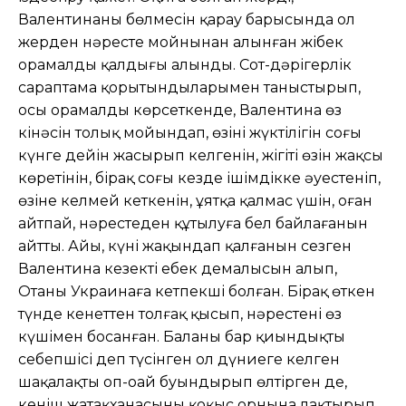
Валентинаның бөлмесін қарау барысында ол
жерден нәресте мойнынан алынған жібек
орамалдың қалдығы алынды. Сот-дәрігерлік
сараптама қорытындыларымен таныстырып,
осы орамалды көрсеткенде, Валентина өз
кінәсін толық мойындап, өзінің жүктілігін соңғы
күнге дейін жасырып келгенін, жігіті өзін жақсы
көретінін, бірақ соңғы кезде ішімдікке әуес­теніп,
өзіне келмей кеткенін, ұятқа қалмас үшін, оған
айтпай, нәрестеден құтылуға бел байлағанын
айтты. Айы, күні жақындап қалғанын сезген
Валентина кезекті еңбек демалысын алып,
Отаны Украинаға кетпекші болған. Бірақ өткен
түнде кенеттен толғақ қысып, нәрестені өз
күшімен босанған. Баланы бар қиындықтың
себепшісі деп түсінген ол дүниеге келген
шақалақты оп-оңай буындырып өлтірген де,
кеніш жатақханасының қоқыс орнына лақтырып