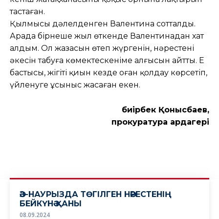
тастаған.
Қылмысы дәлелденген Валентина сотталды.
Арада бірнеше жыл өткенде Валентинадан хат
алдым. Ол жазасын өтеп жүргенін, нәрестенің
әкесін табуға көмектескеніме алғысын айтты. Ең
бастысы, жігіті қиын кезде оған қолдау көрсетіп,
үйленуге ұсыныс жасаған екен.
Әбиірбек Қонысбаев,
прокуратура ардагері
ӘЗ-НАУРЫЗДА ТӨГІЛГЕН НӘРЕСТЕНІҢ
БЕЙКҮНӘ ҚАНЫ
08.09.2024