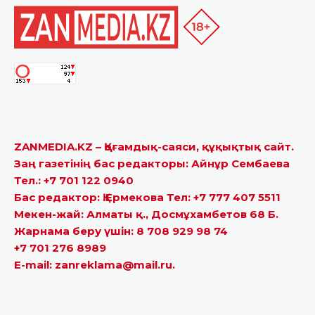
ZANMEDIA.KZ – Қоғамдық-саяси, құқықтық сайт.
Заң газетінің бас редакторы: Айнұр Сембаева
Тел.: +7 701 122 0940
Бас редактор: Қ.Ермекова Тел: +7 777 407 5511
Мекен-жай: Алматы қ., Досмұхамбетов 68 Б.
Жарнама беру үшін: 8 708 929 98 74
+7 701 276 8989
E-mail: zanreklama@mail.ru.