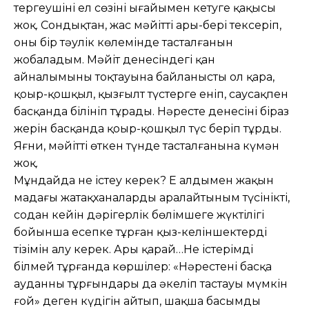
тергеушінің ел сөзінің ыңғайымен кетуге қақысы
жоқ. Сондықтан, жас мәйітті ары-бері тексеріп,
оның бір тәулік көлемінде тасталғанын
жобаладым. Мәйіт денесіндегі қан
айналымының тоқтауына байланысты ол қара,
қоңыр-қошқыл, қызғылт түстерге еніп, саусақпен
басқанда білініп тұрады. Нәресте денесінің біраз
жерін басқанда қоңыр-қошқыл түс беріп тұрды.
Яғни, мәйіттің өткен түнде тасталғанына күмән
жоқ.
Мұндайда не істеу керек? Ең алдымен жақын
маңдағы жатақханаларды аралайтыным түсінікті,
содан кейін дәрігерлік бөлімшеге жүктілігі
бойынша есепке тұрған қыз-келіншектердің
тізімін алу керек. Ары қарай…Не істерімді
білмей тұрғанда көршілер: «Нәрестені басқа
ауданның тұрғындары да әкеліп тастауы мүмкін
ғой» деген күдігін айтып, шақша басымды