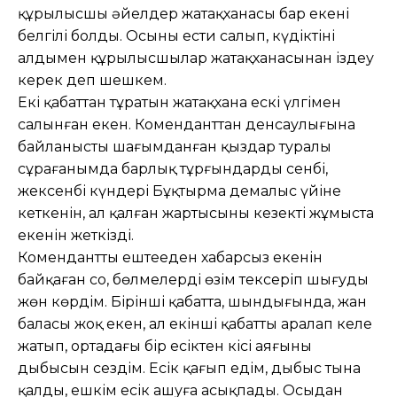
құрылысшы әйелдер жатақханасы бар екені
белгілі болды. Осыны ести салып, күдіктіні
алдымен құрылысшылар жатақханасынан іздеу
керек деп шешкем.
Екі қабаттан тұратын жатақхана ескі үлгімен
салынған екен. Коменданттан денсаулығына
байланысты шағымданған қыздар туралы
сұрағанымда барлық тұрғындардың сенбі,
жексенбі күндері Бұқтырма демалыс үйіне
кеткенін, ал қалған жартысының кезекті жұмыста
екенін жеткізді.
Коменданттың ештеңеден хабарсыз екенін
байқаған соң, бөлмелерді өзім тексеріп шығуды
жөн көрдім. Бірінші қабатта, шындығында, жан
баласы жоқ екен, ал екінші қабатты аралап келе
жатып, ортадағы бір есіктен кісі аяғының
дыбысын сездім. Есік қағып едім, дыбыс тына
қалды, ешкім есік ашуға асықпады. Осыдан