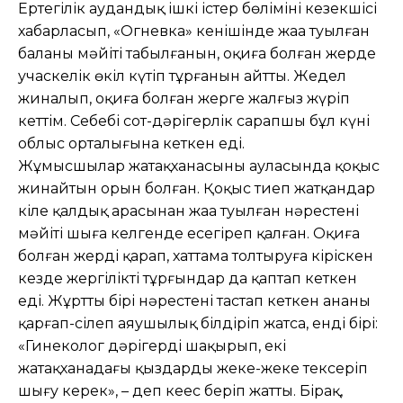
Ертеңгілік аудандық ішкі істер бөлімінің кезекшісі
хабарласып, «Огневка» кенішінде жаңа туылған
баланың мәйіті табылғанын, оқиға болған жерде
учаскелік өкіл күтіп тұрғанын айтты. Жедел
жиналып, оқиға болған жерге жалғыз жүріп
кеттім. Себебі сот-дәрігерлік сарапшы бұл күні
облыс орталығына кеткен еді.
Жұмысшылар жатақханасының ауласында қоқыс
жинайтын орын болған. Қоқыс тиеп жатқандар
кілең қалдық арасынан жаңа туылған нәрестенің
мәйіті шыға келгенде есеңгіреп қалған. Оқиға
болған жерді қарап, хаттама толтыруға кіріскен
кезде жергілікті тұрғындар да қаптап кеткен
еді. Жұрттың бірі нәрес­тені тастап кеткен ананы
қарғап-сілеп аяушылық білдіріп жатса, енді бірі:
«Гинеколог дәрігерді шақырып, екі
жатақханадағы қыздарды жеке-жеке тексеріп
шығу керек», – деп кеңес беріп жатты. Бірақ,