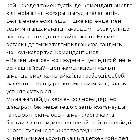
кейін жедел төмен түстім де, комендант әйелге
кілттерін алып жоғары шығуды талап еттім.
Белгіленген есікті ашып ішке кіргенде, менің
сезімімнің алдамағанын аңғардым. Төсек үстінде
ақсары келген денелі әйел жатты. Бөлме
ортасында тығыз толтырылған жол сандығы
мен сумкалар тұр. Комендант әйел:
– Валентина, сен жол жүремін деп едің ғой, неге
есік ашпайсың? – деп жамылғысын жұлып
алғанда, әйел қатты айқайлап жіберді. Себебі
Валентина Бондаренко сырт киімімен, қанның
үстінде жатыр еді.
Мына жағдайды көрген соң дереу дәрігер
шақырып, бөлмедегі ешбір затты қозғамауды
тапсырып, оқиға орын алған жерге қайта
барғам. Сөйтсем, менің ештеңе айтпай кеткенімді
көрген тұрғындар «Жас тергеуші істің
қиындығынан қорқып қашып кеткен ғой» деп