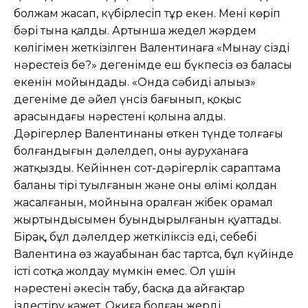
болжам жасап, күбірлесіп тұр екен. Мені көріп
бәрі тына қалды. Артынша жедел жәрдем
көлігімен жеткізілген Валентинаға «Мынау сіздің
нәрестеңіз бе?» дегенімде еш бүкпесіз өз баласы
екенін мойындады. «Онда сәбиді алыңыз»
дегеніме де әйел үнсіз бағынып, қоқыс
арасындағы нәрестені қолына алды.
Дәрігерлер Валентинаның өткен түнде толғағы
болғандығын дәлелдеп, оны ауруханаға
жатқызды. Кейіннен сот-дәрігерлік сараптама
баланың тірі туылғанын және оның өлімі қолдан
жасалғанын, мойнына оралған жібек орамал
жыртындысымен буындырылғанын қуаттады.
Бірақ, бұл дәлелдер жеткіліксіз еді, себебі
Валентина өз жауабынан бас тартса, бұл күйінде
істі сотқа жолдау мүмкін емес. Ол үшін
нәрестенің әкесін табу, басқа да айғақтар
іздестіру қажет. Оқиға болған жерді,