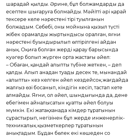
шарадай қылды. Әрине, бұл болжамдарды да
есептен шығаруға болмайды. Мәйітті әрі қарай
тексере келе нәрестенің тірі туылғанын
болжадым. Себебі, оның мойнына қызыл түсті
жібек орамалдың жыртындысы оралған, яғни
нәрестенің буындырылып өлтірілгені айдан
анық. Оқиға болған жерді қарау барысында
куәгер болып жүрген орта жастағы әйел:
– Оңбаған, қандай алыптың түбіне жеткен, – деп
қалды. Алып анадан туады десек те, мынандай
«алыпты» кез келген әйел кездейсоқ жағдайда
жалғыз өзі босанып, кіндігін кесіп, тастап кете
алмайды. Яғни, ол әйел, шындығында да, дене
еңбегімен айналысатын қуатты әйел болуы
мүмкін. Екі жатақханада кімдер тұратынын
сұрастырып, негізінен бұл жерде инженерлік-
техникалық қызметкерлер тұратынын
анықтадым. Бұдан бөлек екі көшеден соң