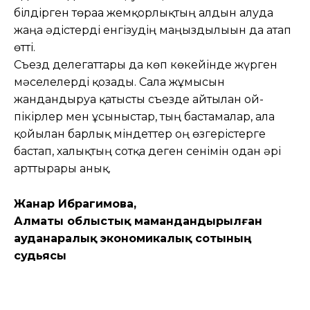
білдірген төраға жемқорлықтың алдын алуда
жаңа әдістерді енгізудің маңыздылығын да атап
өтті.
Съезд делегаттары да көп көкейінде жүрген
мәселелерді қозғады. Сала жұмысын
жандандыруға қатысты съезде айтылған ой-
пікірлер мен ұсыныстар, тың бастамалар, алға
қойылған барлық міндеттер оң өзгерістерге
бастап, халықтың сотқа деген сенімін одан әрі
арттырары анық.
Жанар Ибрагимова,
Алматы облыстық мамандандырылған
ауданаралық экономикалық сотының
судьясы