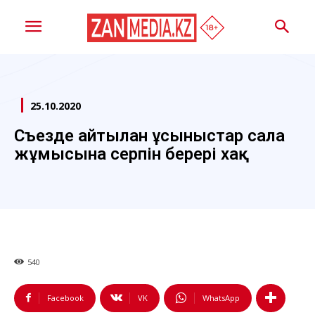
25.10.2020
Съезде айтылған ұсыныстар сала
жұмысына серпін берері хақ
540
Facebook
VK
WhatsApp