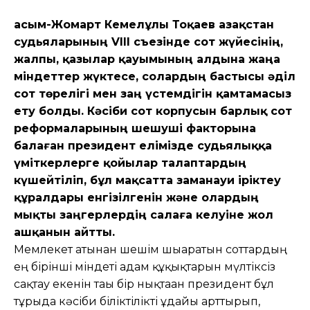
Қасым-Жомарт Кемелұлы Тоқаев Қазақстан
судьяларының VIII cъезінде сот жүйесінің,
жалпы, қазылар қауымының алдына жаңа
міндеттер жүктесе, солардың бастысы әділ
сот төрелігі мен заң үстемдігін қамтамасыз
ету болды. Кәсіби сот корпусын барлық сот
реформаларының шешуші факторына
балаған президент елімізде судьялыққа
үміткерлерге қойылар талаптардың
күшейтіліп, бұл мақсатта заманауи іріктеу
құралдары енгізілгенін және олардың
мықты заңгерлердің салаға келуіне жол
ашқанын айтты.
Мемлекет атынан шешім шығаратын соттардың
ең бірінші міндеті адам құқықтарын мүлтіксіз
сақтау екенін тағы бір нықтаған президент бұл
тұрғыда кәсіби біліктілікті ұдайы арттырып,