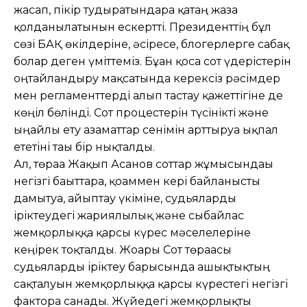
жасап, пікір тудыратындарға қатаң жаза
қолданылатынын ескертті. Президенттің бұл
сөзі БАҚ өкілдеріне, әсіресе, блогерлерге сабақ
болар деген үміттеміз. Бұған қоса сот үдерістерін
оңтайландыру мақсатында керексіз рәсімдер
мен регламенттерді алып тастау қажеттігіне де
көңіл бөлінді. Сот процестерін түсінікті және
ыңғайлы ету азаматтар сенімін арттыруға ықпал
ететіні тағы бір нықталды.
Ал, төраға Жақып Асанов соттар жұмысындағы
негізгі бағыттарға, қоғаммен кері байланысты
дамытуға, айыптау үкіміне, судьяларды
іріктеудегі жариялылық және сыбайлас
жемқорлыққа қарсы күрес мәселелеріне
кеңірек тоқталды. Жоғарғы Сот төрағасы
судьяларды іріктеу барысында ашықтықтың
сақталуын жемқорлыққа қарсы күрестегі негізгі
факторға санады. Жүйедегі жемқорлықты