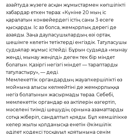
азайтуда жүзеге асқан жұмыстармен көпшілікті
хабардар еткен төраға: «Күніне 20 мың іс
қаралатын конвейердегі істің саны 3 есеге
қысқарды. Іс аз болса, жемқорлық дерегі де
азаяды. Заңға дауласушылардың өзі ортақ
шешімге келетін тетіктерді енгіздік. Татуласушы
судьялар жұмыс істейді. Бұрын судьяда «мынау
жеңді, мынау жеңілді» деген тек бір міндет
болатын. Қазіргі негізгі міндет — тараптарды
татуластыру», — деді.
Мемлекеттік органдардың жауапкершілікті өз
мойнына алғысы келмейтіні де жемқорлыққа
негіз болатынын жасырмады төраға. Себебі,
мемлекеттік органдар өз актілерін өзгертіп,
мәселені тиімді шешудің орнына азаматтарды
сотқа жіберіп, сандалтып қояды. Бұл кемшілікке
келер жылы қолданысқа енетін Әкімшілік
әділет кодексі тосқауыл қоятынына сенім