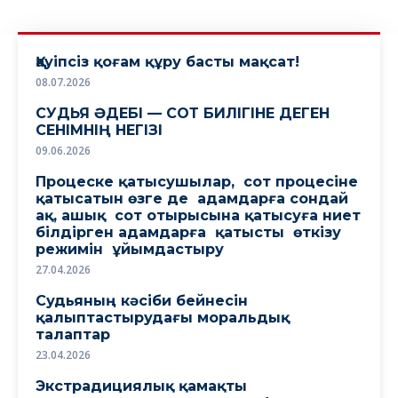
Қауіпсіз қоғам құру басты мақсат!
08.07.2026
СУДЬЯ ӘДЕБІ — СОТ БИЛІГІНЕ ДЕГЕН
СЕНІМНІҢ НЕГІЗІ
09.06.2026
Процеске қатысушылар, сот процесіне
қатысатын өзге де адамдарға сондай
ақ, ашық сот отырысына қатысуға ниет
білдірген адамдарға қатысты өткізу
режимін ұйымдастыру
27.04.2026
Судьяның кәсіби бейнесін
қалыптастырудағы моральдық
талаптар
23.04.2026
Экстрадициялық қамақты