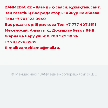
ZANMEDIA.KZ – Қоғамдық-саяси, құқықтық сайт.
Заң газетінің бас редакторы: Айнұр Сембаева
Тел.: +7 701 122 0940
Бас редактор: Қ.Ермекова Тел: +7 777 407 5511
Мекен-жай: Алматы қ., Досмұхамбетов 68 Б.
Жарнама беру үшін: 8 708 929 98 74
+7 701 276 8989
E-mail: zanreklama@mail.ru.
© Меншік иесі: "ЗАҢ" Медиа-корпорациясы" ЖШС