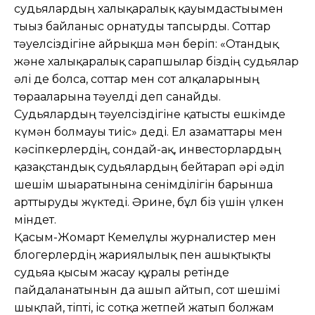
судьялардың халықаралық қауымдастығымен
тығыз байланыс орнатуды тапсырды. Соттар
тәуелсіздігіне айрықша мән беріп: «Отандық
және халықаралық сарапшылар біздің судьялар
әлі де болса, соттар мен сот алқаларының
төрағаларына тәуелді деп санайды.
Судьялардың тәуелсіздігіне қатысты ешкімде
күмән болмауы тиіс» деді. Ел азаматтары мен
кәсіпкерлердің, сондай-ақ, инвесторлардың
қазақстандық судьялардың бейтарап әрі әділ
шешім шығаратынына сенімділігін барынша
арттыруды жүктеді. Әрине, бұл біз үшін үлкен
міндет.
Қасым-Жомарт Кемелұлы журналистер мен
блогерлердің жариялылық пен ашықтықты
судьяға қысым жасау құралы ретінде
пайдаланатынын да ашып айтып, сот шешімі
шықпай, тіпті, іс сотқа жетпей жатып болжам