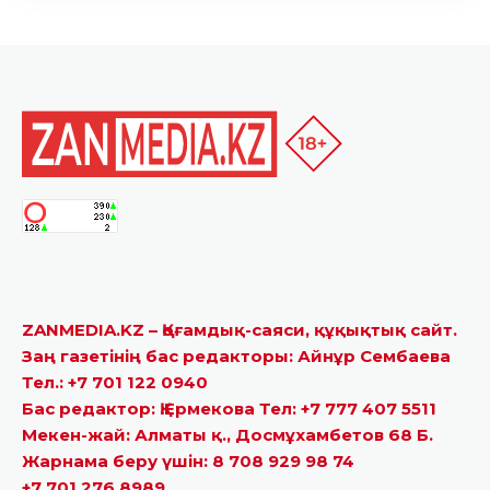
ZANMEDIA.KZ – Қоғамдық-саяси, құқықтық сайт.
Заң газетінің бас редакторы: Айнұр Сембаева
Тел.: +7 701 122 0940
Бас редактор: Қ.Ермекова Тел: +7 777 407 5511
Мекен-жай: Алматы қ., Досмұхамбетов 68 Б.
Жарнама беру үшін: 8 708 929 98 74
+7 701 276 8989