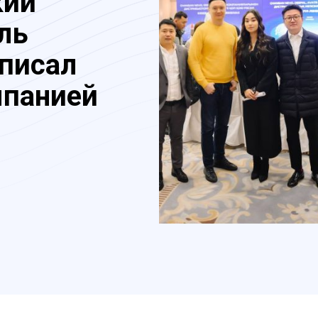
кий
ль
дписал
мпанией