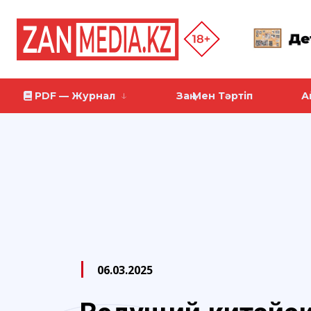
PDF — Журнал
Заң Мен Тәртіп
А
06.03.2025