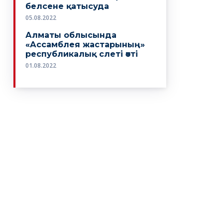
белсене қатысуда
05.08.2022
Алматы облысында
«Ассамблея жастарының»
республикалық слеті өтті
01.08.2022