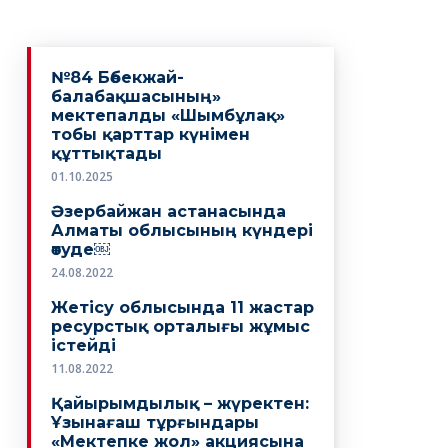
№84 Бөбекжай-
балабақшасының»
мектепалды «Шымбұлақ»
тобы қарттар күнімен
құттықтады
01.10.2025
Әзербайжан астанасында
Алматы облысының күндері
өтуде￼
24.08.2022
Жетісу облысында 11 жастар
ресурстық орталығы жұмыс
істейді
11.08.2022
Қайырымдылық – жүректен:
Ұзынағаш тұрғындары
«Мектепке жол» акциясына