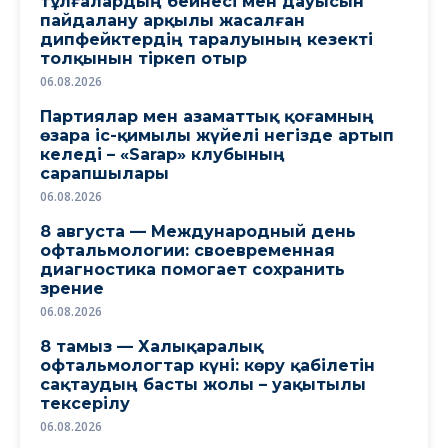
тұлғалардың бейнесі мен дауысын
пайдалану арқылы жасалған
дипфейктердің таралуының кезекті
толқынын тіркеп отыр
06.08.2026
Партиялар мен азаматтық қоғамның
өзара іс-қимылы жүйелі негізде артып
келеді – «Sarap» клубының
сарапшылары
06.08.2026
8 августа — Международный день
офтальмологии: своевременная
диагностика помогает сохранить
зрение
06.08.2026
8 тамыз — Халықаралық
офтальмологтар күні: көру қабілетін
сақтаудың басты жолы – уақытылы
тексерілу
06.08.2026