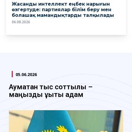
Жасанды интеллект еңбек нарығын
өзгертуде: партиялар білім беру мен
болашақ мамандықтарды талқылады
06.08.2026