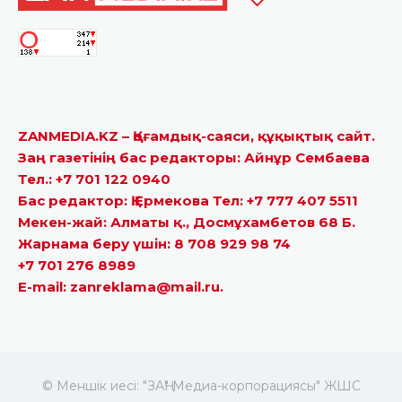
ZANMEDIA.KZ – Қоғамдық-саяси, құқықтық сайт.
Заң газетінің бас редакторы: Айнұр Сембаева
Тел.: +7 701 122 0940
Бас редактор: Қ.Ермекова Тел: +7 777 407 5511
Мекен-жай: Алматы қ., Досмұхамбетов 68 Б.
Жарнама беру үшін: 8 708 929 98 74
+7 701 276 8989
E-mail: zanreklama@mail.ru.
© Меншік иесі: "ЗАҢ" Медиа-корпорациясы" ЖШС