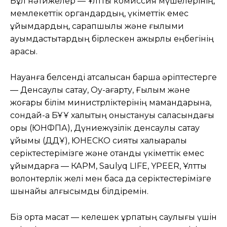
Бұл нәтижелер — Ұлттық комиссия мүшелерінің,
мемлекеттік органдардың, үкіметтік емес
ұйымдардың, сарапшылық және ғылыми
қауымдастықтардың бірлескен қажырлы еңбегінің
арқасы.
Науқанға белсенді атсалысқан барша әріптестерге
— Денсаулық сақтау, Оқу-ағарту, Ғылым және
жоғары білім министрліктерінің мамандарына,
сондай-ақ БҰҰ халықтың қоныстануы саласындағы
қоры (ЮНФПА), Дүниежүзілік денсаулық сақтау
ұйымы (ДДҰ), ЮНЕСКО сияқты халықаралық
серіктестерімізге және отандық үкіметтік емес
ұйымдарға — КАРМ, Saulyq LIFE, YPEER, Ұлттық
волонтерлік желі мен басқа да серіктестерімізге
шынайы алғысымды білдіремін.
Біз ортақ мақсат — келешек ұрпақтың саулығы үшін