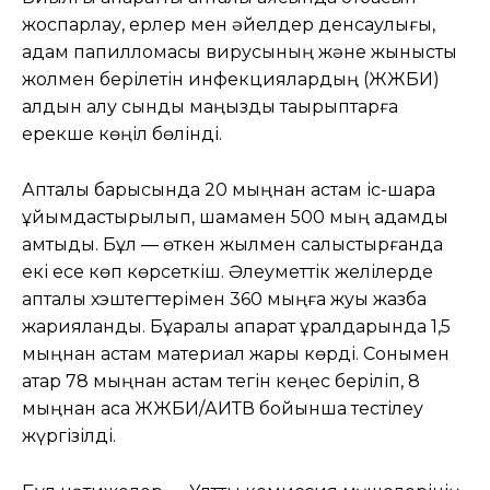
жоспарлау, ерлер мен әйелдер денсаулығы,
адам папилломасы вирусының және жыныстық
жолмен берілетін инфекциялардың (ЖЖБИ)
алдын алу сынды маңызды тақырыптарға
ерекше көңіл бөлінді.
Апталық барысында 20 мыңнан астам іс-шара
ұйымдастырылып, шамамен 500 мың адамды
қамтыды. Бұл — өткен жылмен салыстырғанда
екі есе көп көрсеткіш. Әлеуметтік желілерде
апталық хэштегтерімен 360 мыңға жуық жазба
жарияланды. Бұқаралық ақпарат құралдарында 1,5
мыңнан астам материал жарық көрді. Сонымен
қатар 78 мыңнан астам тегін кеңес беріліп, 8
мыңнан аса ЖЖБИ/АИТВ бойынша тестілеу
жүргізілді.