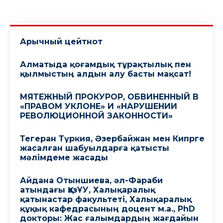
Арычный цейтнот
Алматыда қоғамдық тұрақтылық пен
қылмыстың алдын алу басты мақсат!
МЯТЕЖНЫЙ ПРОКУРОР, ОБВИНЕННЫЙ В
«ПРАВОМ УКЛОНЕ» И «НАРУШЕНИИ
РЕВОЛЮЦИОННОЙ ЗАКОННОСТИ»
Тегеран Түркия, Әзербайжан мен Кипрге
жасалған шабуылдарға қатысты
мәлімдеме жасады
Айдана Отыншиева, әл-Фараби
атындағы ҚазҰУ, Халықаралық
қатынастар факультеті, Халықаралық
құқық кафедрасының доцент м.а., PhD
докторы: Жас ғалымдардың жағдайын