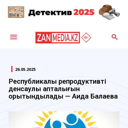
26.05.2025
Республикалық репродуктивті
денсаулық апталығын
қорытындыладық — Аида Балаева