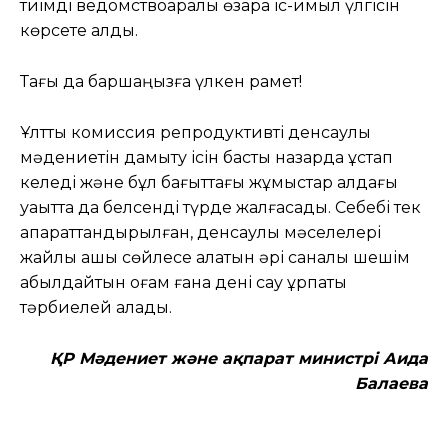
тиімді ведомствоаралық өзара іс-қимыл үлгісін
көрсете алдық.
Тағы да баршаңызға үлкен рақмет!
Ұлттық комиссия репродуктивті денсаулық
мәдениетін дамыту ісін басты назарда ұстап
келеді және бұл бағыттағы жұмыстар алдағы
уақытта да белсенді түрде жалғасады. Себебі тек
ақпараттандырылған, денсаулық мәселелері
жайлы ашық сөйлесе алатын әрі саналы шешім
қабылдайтын қоғам ғана дені сау ұрпақты
тәрбиелей алады.
ҚР Мәдениет және ақпарат министрі Аида
Балаева