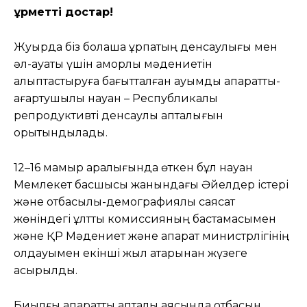
Құрметті достар!
Жуырда біз болашақ ұрпақтың денсаулығы мен
әл-ауқаты үшін қамқорлық мәдениетін
қалыптастыруға бағытталған ауқымды ақпараттық-
ағартушылық науқан – Республикалық
репродуктивті денсаулық апталығын
қорытындыладық.
12–16 мамыр аралығында өткен бұл науқан
Мемлекет басшысы жанындағы Әйелдер істері
және отбасылық-демографиялық саясат
жөніндегі ұлттық комиссияның бастамасымен
және ҚР Мәдениет және ақпарат министрлігінің
қолдауымен екінші жыл қатарынан жүзеге
асырылды.
Биылғы ақпараттық апталық аясында отбасын