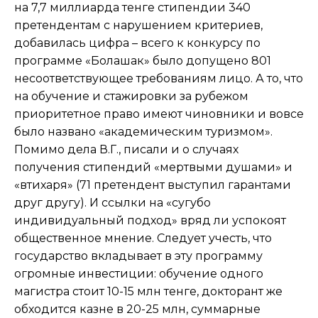
на 7,7 миллиарда тенге стипендии 340
претендентам с нарушением критериев,
добавилась цифра – всего к конкурсу по
программе «Болашак» было допущено 801
несоответствующее требованиям лицо. А то, что
на обучение и стажировки за рубежом
приоритетное право имеют чиновники и вовсе
было названо «академическим туризмом».
Помимо дела В.Г., писали и о случаях
получения стипендий «мертвыми душами» и
«втихаря» (71 претендент выступил гарантами
друг другу). И ссылки на «сугубо
индивидуальный подход» вряд ли успокоят
общественное мнение. Следует учесть, что
государство вкладывает в эту программу
огромные инвестиции: обучение одного
магистра стоит 10-15 млн тенге, докторант же
обходится казне в 20-25 млн, суммарные