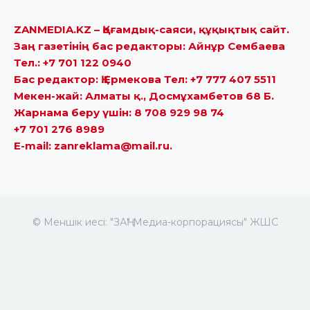
ZANMEDIA.KZ – Қоғамдық-саяси, құқықтық сайт.
Заң газетінің бас редакторы: Айнұр Сембаева
Тел.: +7 701 122 0940
Бас редактор: Қ.Ермекова Тел: +7 777 407 5511
Мекен-жай: Алматы қ., Досмұхамбетов 68 Б.
Жарнама беру үшін: 8 708 929 98 74
+7 701 276 8989
E-mail: zanreklama@mail.ru.
© Меншік иесі: "ЗАҢ" Медиа-корпорациясы" ЖШС