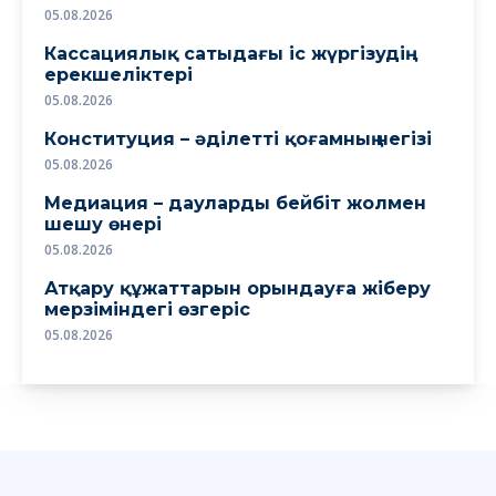
05.08.2026
Кассациялық сатыдағы іс жүргізудің
ерекшеліктері
05.08.2026
Конституция – әділетті қоғамның негізі
05.08.2026
Медиация – дауларды бейбіт жолмен
шешу өнері
05.08.2026
Атқару құжаттарын орындауға жіберу
мерзіміндегі өзгеріс
05.08.2026