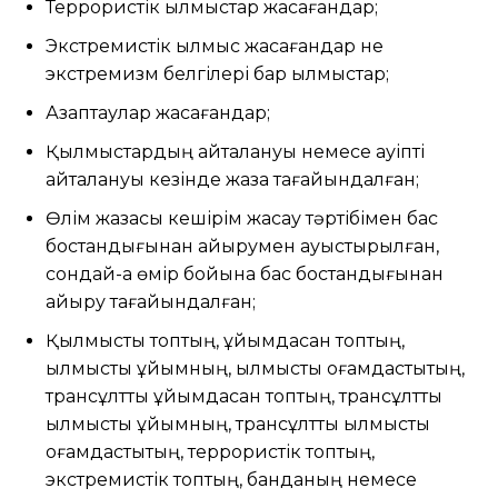
Террористік қылмыстар жасағандар;
Экстремистік қылмыс жасағандар не
экстремизм белгілері бар қылмыстар;
Азаптаулар жасағандар;
Қылмыстардың қайталануы немесе қауіпті
қайталануы кезінде жаза тағайындалған;
Өлім жазасы кешірім жасау тәртібімен бас
бостандығынан айырумен ауыстырылған,
сондай-ақ өмір бойына бас бостандығынан
айыру тағайындалған;
Қылмыстық топтың, ұйымдасқан топтың,
қылмыстық ұйымның, қылмыстық қоғамдастықтың,
трансұлттық ұйымдасқан топтың, трансұлттық
қылмыстық ұйымның, трансұлттық қылмыстық
қоғамдастықтың, террористік топтың,
экстремистік топтың, банданың немесе