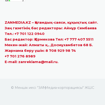
ZANMEDIA.KZ – Қоғамдық-саяси, құқықтық сайт.
Заң газетінің бас редакторы: Айнұр Сембаева
Тел.: +7 701 122 0940
Бас редактор: Қ.Ермекова Тел: +7 777 407 5511
Мекен-жай: Алматы қ., Досмұхамбетов 68 Б.
Жарнама беру үшін: 8 708 929 98 74
+7 701 276 8989
E-mail: zanreklama@mail.ru.
© Меншік иесі: "ЗАҢ" Медиа-корпорациясы" ЖШС