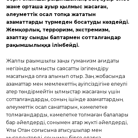
және орташа ауыр қылмыс жасаған,
әлеуметтік осал топқа жататын
азаматтарды түрмеден босатуды көздейді.
Жемқорлық, терроризм, экстремизм,
азаптау сынды баптармен сотталғандар
рақымшылыққа ілінбейді.
Жалпы рақымшылық заңы гуманизм қағидаты
негізінде қылмыстық саясатты ізгілендіру
мақсатында қолға алынып отыр. Заң жобасында
азаматтар мен мемлекеттің қауіпсіздігіне елеулі
қатер төндірмейтін қылмыстар жасағаны үшін
сотталғандарды, соның ішінде азаматтардың
әлеуметтік осал санаттарын, кәмелетке
толмағандарды, кәмелетке толмаған балалары
бар әйелдерді, сонымен қатар жүкті әйелдерді,
Ұлы Отан соғысына қатысушылар мен
мүгедектерді, сонымен бірге оларға