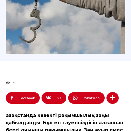
65
Facebook
VK
WhatsApp
Қазақстанда кезекті рақымшылық заңы
қабылданды. Бұл ел тәуелсіздігін алғаннан
бергі оныншы рақымшылық. Заң ауыр емес