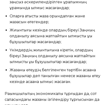
заңсыз әскерилендірілген құралымның
құрамында қылмыс жасағандар;
Оларға қатысты жаза орындалған және
жазасын өтегендер;
Жиынтығы кезінде олардың біреуі Заңның
қолданылу аясына жатпайтын қылмыстық құқық
бұзушылықтар жасағандар;
Үкімдердің жиынтығына кіретін, олардың
біреуі Заңның қолданылу аясына жатпайтын
қылмыстық құқық бұзушылықтар жасағандар;
Жазаны өтеудің белгіленген тәртібін қасақана
бұзушылар деп танылған немесе жазаны өтеу
кезінде қасақана қылмыс жасаған.
Рақымшылықтың экономикалық тұрғыдан да, сот
саласындағы жазаны ізгілендіру тұрғысынан да