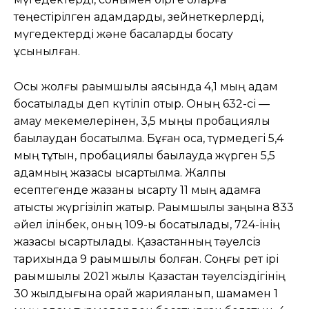
теңестірілген адамдарды, зейнеткерлерді,
мүгедектерді және басқаларды босату
ұсынылған.
Осы жолғы рақымшылық аясында 4,1 мың адам
босатылады деп күтіліп отыр. Оның 632-сі —
қамау мекемелерінен, 3,5 мыңы пробациялық
бақылаудан босатылмақ. Бұған қоса, түрмедегі 5,4
мың тұтқын, пробациялық бақылауда жүрген 5,5
адамның жазасы қысқартылмақ. Жалпы
есептегенде жазаны қысқарту 11 мың адамға
қатысты жүргізіліп жатыр. Рақымшылық заңына 833
әйел ілінбек, оның 109-ы босатылады, 724-інің
жазасы қысқартылады. Қазақстанның тәуелсіз
тарихында 9 рақымшылық болған. Соңғы рет ірі
рақымшылық 2021 жылы Қазақстан тәуелсіздігінің
30 жылдығына орай жарияланып, шамамен 1