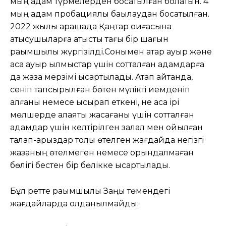
мың адам түрмелерден босатылған болатын. 4
мың адам пробациялық бақылаудан босатылған.
2022 жылы қарашада Қаңтар оқиғасына
қатысушыларға қатысты тағы бір шағын
рақымшылық жүргізілді.Сонымен қатар ауыр және
аса ауыр қылмыстар үшін сотталған адамдарға
да жаза мерзімі қысқартылады. Атап айтқанда,
сенiп тапсырылған бөтен мүлiктi иемденіп
алғаны немесе ысырап еткені, не аса ірі
мөлшерде алаяқтық жасағаны үшін сотталған
адамдар үшін келтірілген залал мен қойылған
талап-арыздар толық өтелген жағдайда негізгі
жазаның өтелмеген немесе орындалмаған
бөлігі бестен бір бөлікке қысқартылады.
Бұл ретте рақымшылық Заңы төмендегі
жағдайларда қолданылмайды: