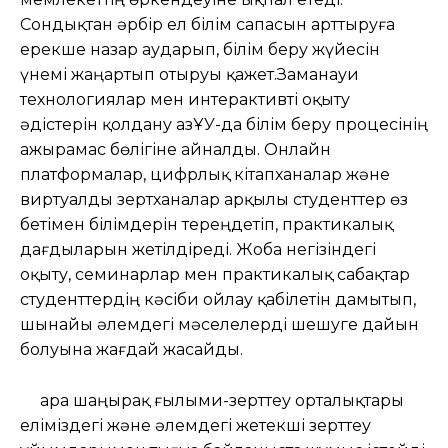
Сондықтан әрбір ел білім сапасын арттыруға
ерекше назар аударып, білім беру жүйесін
үнемі жаңартып отыруы қажет.Заманауи
технологиялар мен интерактивті оқыту
әдістерін қолдану ҚазҰУ-да білім беру процесінің
ажырамас бөлігіне айналды. Онлайн
платформалар, цифрлық кітапханалар және
виртуалды зертханалар арқылы студенттер өз
бетімен білімдерін тереңдетіп, практикалық
дағдыларын жетілдіреді. Жоба негізіндегі
оқыту, семинарлар мен практикалық сабақтар
студенттердің кәсіби ойлау қабілетін дамытып,
шынайы әлемдегі мәселелерді шешуге дайын
болуына жағдай жасайды.
Қара шаңырақ ғылыми-зерттеу орталықтары
еліміздегі және әлемдегі жетекші зерттеу