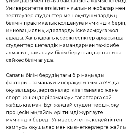
ұйымдарымен тығыз байланыста жұмыс істейді.
Университетте өткізілетін ғылыми жобалар мен
зерттеулер студенттер мен оқытушылардың
білімін практикалық қолдануға мүмкіндік беріп,
инновациялық идеяларды іске асыруға жол
ашады. Халықаралық серіктестіктер арқасында
студенттер шетелдік мамандармен тәжірибе
алмасып, заманауи білім беру стандарттарына
сәйкес білім алуда.
Сапалы білім берудің тағы бір маңызды
факторы – заманауи инфрақұрылым. ҚазҰУ-да
оқу залдары, зертханалар, кітапханалар және
спорт кешендері заманауи талаптарға сай
жабдықталған. Бұл жағдай студенттердің оқу
процесін ыңғайлы әрі тиімді жүргізуге
мүмкіндік береді. Университеттің кеңейтілген
кампусы оқушылар мен қызметкерлерге жайлы