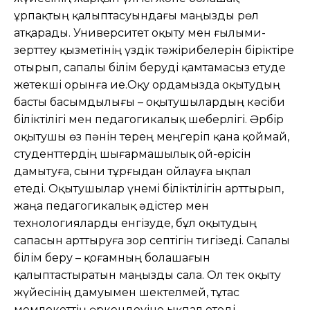
ұрпақтың қалыптасуындағы маңызды рөл
атқарады. Университет оқыту мен ғылыми-
зерттеу қызметінің үздік тәжірибелерін біріктіре
отырып, сапалы білім беруді қамтамасыз етуде
жетекші орынға ие.Оқу ордамызда оқытудың
басты басымдылығы – оқытушылардың кәсіби
біліктілігі мен педагогикалық шеберлігі. Әрбір
оқытушы өз пәнін терең меңгеріп қана қоймай,
студенттердің шығармашылық ой-өрісін
дамытуға, сыни тұрғыдан ойлауға ықпал
етеді. Оқытушылар үнемі біліктілігін арттырып,
жаңа педагогикалық әдістер мен
технологияларды енгізуде, бұл оқытудың
сапасын арттыруға зор септігін тигізеді. Сапалы
білім беру – қоғамның болашағын
қалыптастыратын маңызды сала. Ол тек оқыту
жүйесінің дамуымен шектелмей, тұтас
мемлекеттің өркендеуіне ықпал етеді.