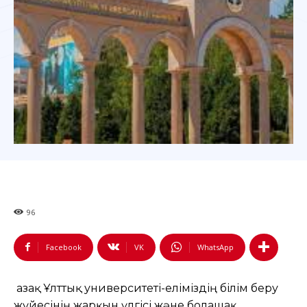
96
Facebook
VK
WhatsApp
Қазақ Ұлттық университеті-еліміздің білім беру
жүйесінің жарқын үлгісі және болашақ