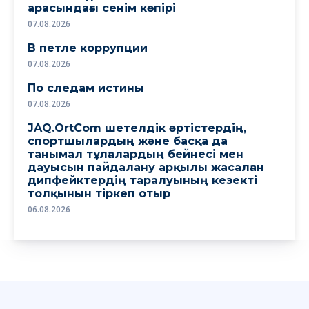
арасындағы сенім көпірі
07.08.2026
В петле коррупции
07.08.2026
По следам истины
07.08.2026
JAQ.OrtCom шетелдік әртістердің,
спортшылардың және басқа да
танымал тұлғалардың бейнесі мен
дауысын пайдалану арқылы жасалған
дипфейктердің таралуының кезекті
толқынын тіркеп отыр
06.08.2026