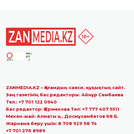
ZANMEDIA.KZ – Қоғамдық-саяси, құқықтық сайт.
Заң газетінің бас редакторы: Айнұр Сембаева
Тел.: +7 701 122 0940
Бас редактор: Қ.Ермекова Тел: +7 777 407 5511
Мекен-жай: Алматы қ., Досмұхамбетов 68 Б.
Жарнама беру үшін: 8 708 929 98 74
+7 701 276 8989