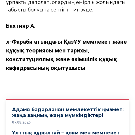
ұрпақты даярлап, олардың өмірлік жолындағы
табысты болуына септігін тигізуде.
Бахтияр А.
Әл-Фараби атындағы ҚазҰУ мемлекет және
құқық теориясы мен тарихы,
конституциялық және әкімшілік құқық
кафедрасының оқытушысы
Адамға бағдарланған мемлекеттік қызмет:
жаңа заңның жаңа мүмкіндіктері
07.08.2026
Ұлттық құрылтай – қоғам мен мемлекет