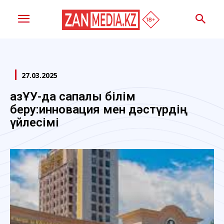
27.03.2025
ҚазҰУ-да сапалы білім
беру:инновация мен дәстүрдің
үйлесімі