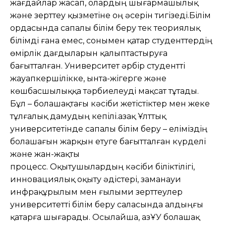
жағдайлар жасап, олардың шығармашылық
және зерттеу қызметіне оң әсерін тигізеді.Білім
ордасында сапалы білім беру тек теориялық
білімді ғана емес, сонымен қатар студенттердің
өмірлік дағдыларын қалыптастыруға
бағытталған. Университет әрбір студентті
жауапкершілікке, ынта-жігерге және
көшбасшылыққа тәрбиелеуді мақсат тұтады.
Бұл – болашақтағы кәсіби жетістіктер мен жеке
тұлғалық дамудың кепілі.Қазақ Ұлттық
университетінде сапалы білім беру – еліміздің
болашағын жарқын етуге бағытталған күрделі
және жан-жақты
процесс. Оқытушылардың кәсіби біліктілігі,
инновациялық оқыту әдістері, заманауи
инфрақұрылым мен ғылыми зерттеулер
университетті білім беру саласында алдыңғы
қатарға шығарады. Осылайша, ҚазҰУ болашақ