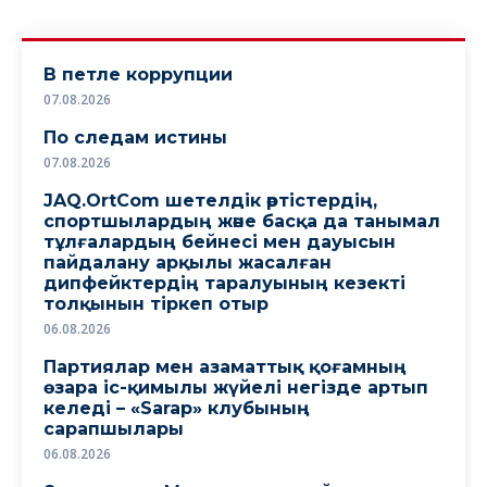
В петле коррупции
07.08.2026
По следам истины
07.08.2026
JAQ.OrtCom шетелдік әртістердің,
спортшылардың және басқа да танымал
тұлғалардың бейнесі мен дауысын
пайдалану арқылы жасалған
дипфейктердің таралуының кезекті
толқынын тіркеп отыр
06.08.2026
Партиялар мен азаматтық қоғамның
өзара іс-қимылы жүйелі негізде артып
келеді – «Sarap» клубының
сарапшылары
06.08.2026