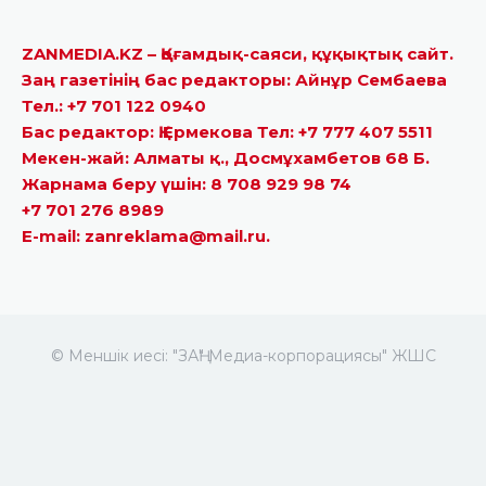
ZANMEDIA.KZ – Қоғамдық-саяси, құқықтық сайт.
Заң газетінің бас редакторы: Айнұр Сембаева
Тел.: +7 701 122 0940
Бас редактор: Қ.Ермекова Тел: +7 777 407 5511
Мекен-жай: Алматы қ., Досмұхамбетов 68 Б.
Жарнама беру үшін: 8 708 929 98 74
+7 701 276 8989
E-mail: zanreklama@mail.ru.
© Меншік иесі: "ЗАҢ" Медиа-корпорациясы" ЖШС