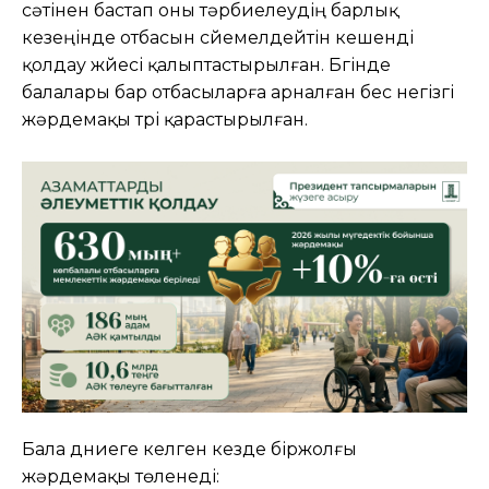
сәтінен бастап оны тәрбиелеудің барлық
кезеңінде отбасын сүйемелдейтін кешенді
қолдау жүйесі қалыптастырылған. Бүгінде
балалары бар отбасыларға арналған бес негізгі
жәрдемақы түрі қарастырылған.
Бала дүниеге келген кезде біржолғы
жәрдемақы төленеді: