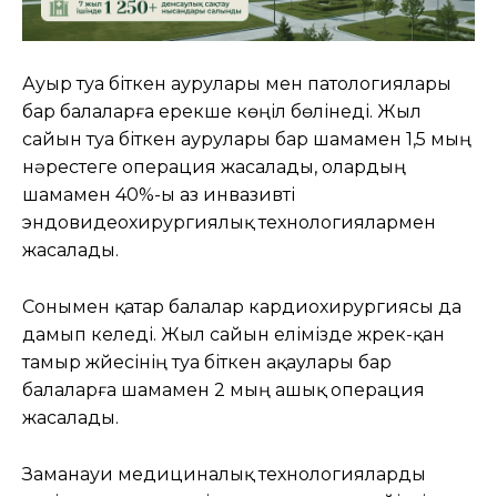
Ауыр туа біткен аурулары мен патологиялары
бар балаларға ерекше көңіл бөлінеді. Жыл
сайын туа біткен аурулары бар шамамен 1,5 мың
нәрестеге операция жасалады, олардың
шамамен 40%-ы аз инвазивті
эндовидеохирургиялық технологиялармен
жасалады.
Сонымен қатар балалар кардиохирургиясы да
дамып келеді. Жыл сайын елімізде жүрек-қан
тамыр жүйесінің туа біткен ақаулары бар
балаларға шамамен 2 мың ашық операция
жасалады.
Заманауи медициналық технологияларды