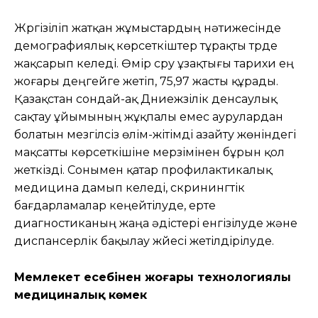
Жүргізіліп жатқан жұмыстардың нәтижесінде
демографиялық көрсеткіштер тұрақты түрде
жақсарып келеді. Өмір сүру ұзақтығы тарихи ең
жоғары деңгейге жетіп, 75,97 жасты құрады.
Қазақстан сондай-ақ Дүниежүзілік денсаулық
сақтау ұйымының жұқпалы емес аурулардан
болатын мезгілсіз өлім-жітімді азайту жөніндегі
мақсатты көрсеткішіне мерзімінен бұрын қол
жеткізді. Сонымен қатар профилактикалық
медицина дамып келеді, скринингтік
бағдарламалар кеңейтілуде, ерте
диагностиканың жаңа әдістері енгізілуде және
диспансерлік бақылау жүйесі жетілдірілуде.
Мемлекет есебінен жоғары технологиялы
медициналық көмек