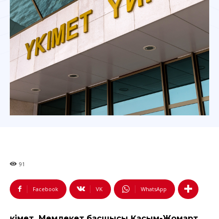
91
Facebook
VK
WhatsApp
Үкімет Мемлекет басшысы Қасым-Жомарт