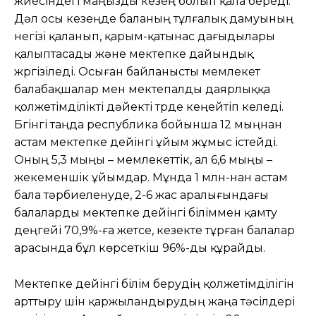
жүйесіндегі маңызды кезең болып қала береді.
Дәл осы кезеңде баланың тұлғалық дамуының
негізі қаланып, қарым-қатынас дағыдылары
қалыптасады және мектепке дайындық
жүргізіледі. Осыған байланысты мемлекет
балабақшалар мен мектепалды даярлыққа
қолжетімділікті дәйекті түрде кеңейтіп келеді.
Бүгінгі таңда республика бойынша 12 мыңнан
астам мектепке дейінгі ұйым жұмыс істейді.
Оның 5,3 мыңы – мемлекеттік, ал 6,6 мыңы –
жекеменшік ұйымдар. Мұнда 1 млн-нан астам
бала тәрбиеленуде, 2-6 жас аралығындағы
балаларды мектепке дейінгі біліммен қамту
деңгейі 70,9%-ға жетсе, кезекте тұрған балалар
арасында бұл көрсеткіш 96%-ды құрайды.
Мектепке дейінгі білім берудің қолжетімділігін
арттыру үшін қаржыландырудың жаңа тәсілдері