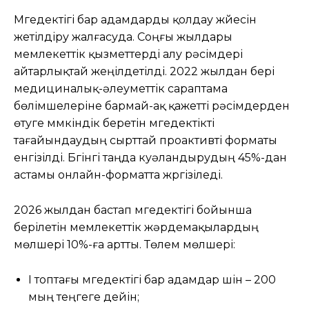
Мүгедектігі бар адамдарды қолдау жүйесін
жетілдіру жалғасуда. Соңғы жылдары
мемлекеттік қызметтерді алу рәсімдері
айтарлықтай жеңілдетілді. 2022 жылдан бері
медициналық-әлеуметтік сараптама
бөлімшелеріне бармай-ақ қажетті рәсімдерден
өтуге мүмкіндік беретін мүгедектікті
тағайындаудың сырттай проактивті форматы
енгізілді. Бүгінгі таңда куәландырудың 45%-дан
астамы онлайн-форматта жүргізіледі.
2026 жылдан бастап мүгедектігі бойынша
берілетін мемлекеттік жәрдемақылардың
мөлшері 10%-ға артты. Төлем мөлшері:
I топтағы мүгедектігі бар адамдар үшін – 200
мың теңгеге дейін;