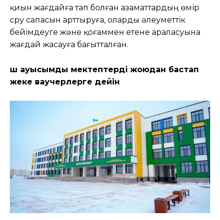
қиын жағдайға тап болған азаматтардың өмір
сүру сапасын арттыруға, оларды әлеуметтік
бейімдеуге және қоғаммен етене араласуына
жағдай жасауға бағытталған.
Үш ауысымды мектептерді жоюдан бастап
жеке ваучерлерге дейін