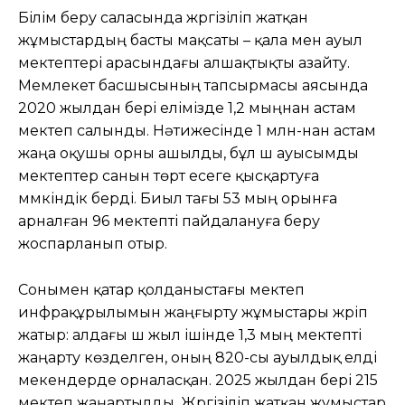
Білім беру саласында жүргізіліп жатқан
жұмыстардың басты мақсаты – қала мен ауыл
мектептері арасындағы алшақтықты азайту.
Мемлекет басшысының тапсырмасы аясында
2020 жылдан бері елімізде 1,2 мыңнан астам
мектеп салынды. Нәтижесінде 1 млн-нан астам
жаңа оқушы орны ашылды, бұл үш ауысымды
мектептер санын төрт есеге қысқартуға
мүмкіндік берді. Биыл тағы 53 мың орынға
арналған 96 мектепті пайдалануға беру
жоспарланып отыр.
Сонымен қатар қолданыстағы мектеп
инфрақұрылымын жаңғырту жұмыстары жүріп
жатыр: алдағы үш жыл ішінде 1,3 мың мектепті
жаңарту көзделген, оның 820-сы ауылдық елді
мекендерде орналасқан. 2025 жылдан бері 215
мектеп жаңартылды. Жүргізіліп жатқан жұмыстар