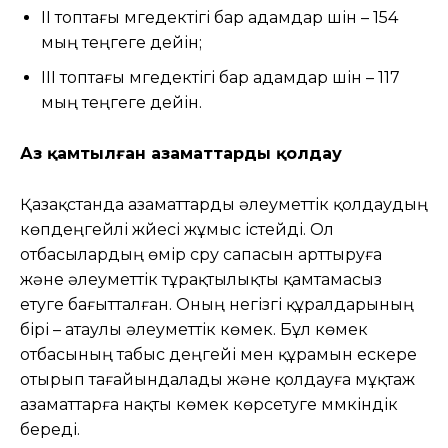
II топтағы мүгедектігі бар адамдар үшін – 154
мың теңгеге дейін;
III топтағы мүгедектігі бар адамдар үшін – 117
мың теңгеге дейін.
Аз қамтылған азаматтарды қолдау
Қазақстанда азаматтарды әлеуметтік қолдаудың
көпдеңгейлі жүйесі жұмыс істейді. Ол
отбасылардың өмір сүру сапасын арттыруға
және әлеуметтік тұрақтылықты қамтамасыз
етуге бағытталған. Оның негізгі құралдарының
бірі – атаулы әлеуметтік көмек. Бұл көмек
отбасының табыс деңгейі мен құрамын ескере
отырып тағайындалады және қолдауға мұқтаж
азаматтарға нақты көмек көрсетуге мүмкіндік
береді.