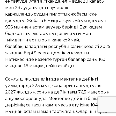
енгізілуде. Атап айтқанда, еліміздің 20 қаласы
мен 23 ауданында ваучерлік
қаржыландырудың пилоттық жобасы іске
қосылды. Жобаға 6 мыңға жуық ұйым қатысып,
936 мыңнан астам ваучер берілді. Бұл қадам
бюджет шығыстарының ашықтығы мен
тиімділігін арттырып қана қоймай,
балабақшалардағы республикалық кезекті 2025
жылдан бері 9 есеге дерлік қысқартты.
Нәтижесінде кезекте тұрған балалар саны 160
мыңнан 18 мыңға дейін азайды.
Соңғы үш жылда елімізде мектепке дейінгі
ұйымдарда 223 мың жаңа орын ашылды, ал
2027 жылдың соңына дейін тағы 76,5 мың орын
ашу жоспарлануда. Мектепке дейінгі білім беру
үдерісінің сапасын қамтамасыз ету ісіне 104
мыңнан астам маман тартылған. Олар үшін ерте