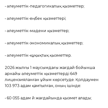
• әлеуметтік-педагогикалық қызметтер;
• әлеуметтік-еңбек қызметтері;
• әлеуметтік-мәдени қызметтер;
• әлеуметтік-экономикалық қызметтер;
• әлеуметтік-құқықтық қызметтер.
2026 жылғы 1 маусымдағы жағдай бойынша
арнайы әлеуметтік қызметтерді 649
лицензияланған ұйым көрсетуде. Қолдаумен
103 973 адам қамтылған, оның ішінде:
• 60 055 адам үй жағдайында қызмет алады;