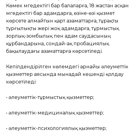
Көмек мүгедектігі бар балаларға, 18 жастан асқан
мүгедектігі бар адамдарға, өзіне-өзі қызмет
көрсете алмайтын қарт азаматтарға, тұрақты
тұрғылықты жері жоқ адамдарға, тұрмыстық
зорлық-зомбылық пен адам саудасының
құрбандарына, сондай-ақ пробациялық
бақылаудағы азаматтарға көрсетіледі.
Кепілдендірілген көлемдегі арнайы әлеуметтік
қызметтер аясында мынадай кешенді қолдау
көрсетіледі:
• әлеуметтік-тұрмыстық қызметтер;
• әлеуметтік-медициналық қызметтер;
• әлеуметтік-психологиялық қызметтер;