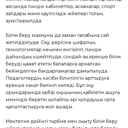
аясында пәндік кабинеттер, асханалар, спорт
залдары және қауіпсіздік жүйелері толық
ауыстырылуда.
Білім беру мазмұны да заман талабына сай
жетілдірілуде. Оқу үдерісіне цифрлық
технологиялар кеңінен енгізіліп, пәндік
дайындық күшейтілуде, сондай-ақ ерекше білім
беруді қажет ететін балаларға арналған
бейімделген бағдарламалар дамытылуда.
Педагогтердің кәсіби біліктілігін арттыруға
ерекше көңіл бөлініп келеді. Бұл оқу
орындарында әрбір оқушының қабілетін ашуға
мүмкіндік беретін қолайлы әрі қолдаушы орта
қалыптастыруға жол ашады.
Мектепке дейінгі тәрбие мен оқыту білім беру