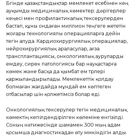
Бүгінде қазақстандықтар мемлекет есебінен кең
ауқымды медициналық көмектер: дәрігерлер
кеңесі мен профилактикалық тексерулерден
бастап, құны ондаған миллион теңгеге жететін
жоғары технологиялы операцияларға дейін
тегін алуда. Кардиохирургиялық операциялар,
нейрохирургиялық араласулар, ағза
трансплантациясы, онкологиялық ауруларды
емдеу, сирек патологиясы бар науқастарға
көмек және басқа да қымбат ем түрлері
қаржыландырылады. Мемлекеттік қолдау
болмаған жағдайда мұндай ем көптеген
отбасылар үшін қолжетімсіз болар еді.
Онкологиялық тексерулер тегін медициналық
көмектің кепілдендірілген көлеміне енгізілді.
Соның нәтижесінде шамамен 300 мың адам
қосымша диагностикадан өту мүмкіндігін алды.