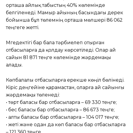
орташа айлық табыстың 40% көлемінде
белгіленеді. Мамыр айының басындағы дерек
бойынша бұл төлемнің орташа мөлшері 86 062
теңгеге жетті.
Мүгедектігі бар бала тәрбиелеп отырған
отбасыларға да қолдау көрсетіледі. Олар ай
сайын 81 871 теңге көлемінде жәрдемақы
алады.
Көпбалалы отбасыларға ерекше көңіл бөлінеді.
Кіріс деңгейіне қарамастан, оларға ай сайынғы
жәрдемақы төленеді:
• төрт баласы бар отбасыларға – 69 330 теңге;
• бес баласы бар отбасыларға – 86 673 теңге;
• алты баласы бар отбасыларға – 104 017 теңге;
• жеті және одан да көп баласы бар отбасыларға
– 121 360 теңге.