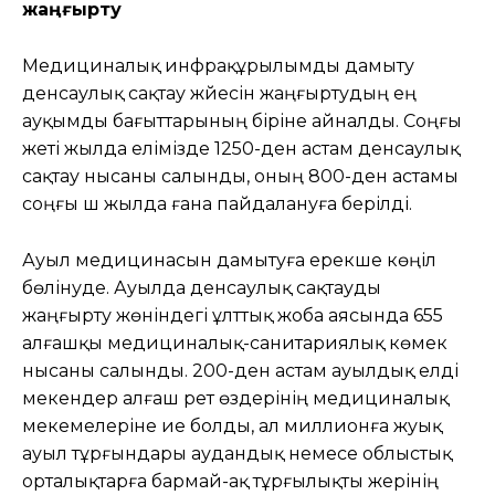
жаңғырту
Медициналық инфрақұрылымды дамыту
денсаулық сақтау жүйесін жаңғыртудың ең
ауқымды бағыттарының біріне айналды. Соңғы
жеті жылда елімізде 1250-ден астам денсаулық
сақтау нысаны салынды, оның 800-ден астамы
соңғы үш жылда ғана пайдалануға берілді.
Ауыл медицинасын дамытуға ерекше көңіл
бөлінуде. Ауылда денсаулық сақтауды
жаңғырту жөніндегі ұлттық жоба аясында 655
алғашқы медициналық-санитариялық көмек
нысаны салынды. 200-ден астам ауылдық елді
мекендер алғаш рет өздерінің медициналық
мекемелеріне ие болды, ал миллионға жуық
ауыл тұрғындары аудандық немесе облыстық
орталықтарға бармай-ақ тұрғылықты жерінің