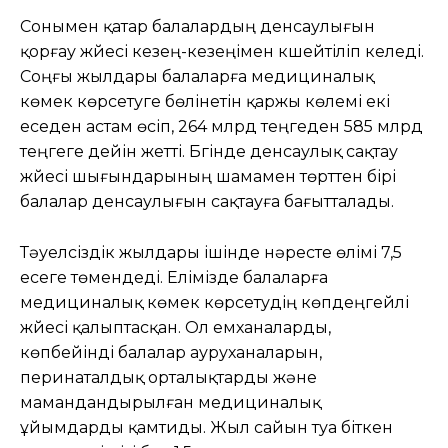
Сонымен қатар балалардың денсаулығын
қорғау жүйесі кезең-кезеңімен күшейтіліп келеді.
Соңғы жылдары балаларға медициналық
көмек көрсетуге бөлінетін қаржы көлемі екі
еседен астам өсіп, 264 млрд теңгеден 585 млрд
теңгеге дейін жетті. Бүгінде денсаулық сақтау
жүйесі шығындарының шамамен төрттен бірі
балалар денсаулығын сақтауға бағытталады.
Тәуелсіздік жылдары ішінде нәресте өлімі 7,5
есеге төмендеді. Елімізде балаларға
медициналық көмек көрсетудің көпдеңгейлі
жүйесі қалыптасқан. Ол емханаларды,
көпбейінді балалар ауруханаларын,
перинаталдық орталықтарды және
мамандандырылған медициналық
ұйымдарды қамтиды. Жыл сайын туа біткен