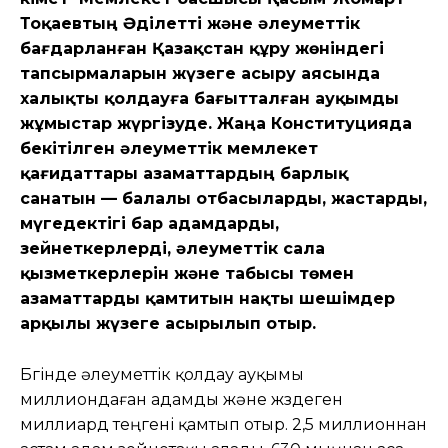
Тоқаевтың Әділетті және әлеуметтік
бағдарланған Қазақстан құру жөніндегі
тапсырмаларын жүзеге асыру аясында
халықты қолдауға бағытталған ауқымды
жұмыстар жүргізуде. Жаңа Конституцияда
бекітілген әлеуметтік мемлекет
қағидаттары азаматтардың барлық
санатын — балалы отбасыларды, жастарды,
мүгедектігі бар адамдарды,
зейнеткерлерді, әлеуметтік сала
қызметкерлерін және табысы төмен
азаматтарды қамтитын нақты шешімдер
арқылы жүзеге асырылып отыр.
Бүгінде әлеуметтік қолдау ауқымы
миллиондаған адамды және жүздеген
миллиард теңгені қамтып отыр. 2,5 миллионнан