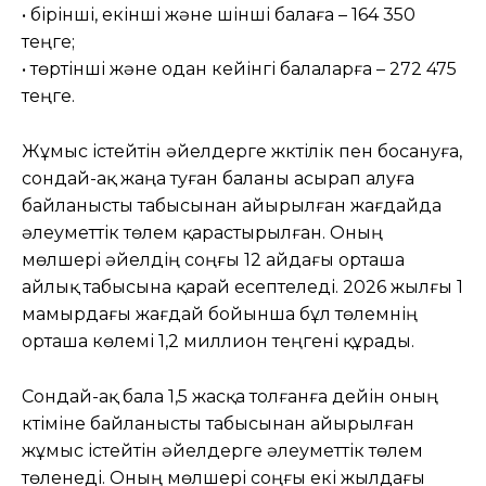
• бірінші, екінші және үшінші балаға – 164 350
теңге;
• төртінші және одан кейінгі балаларға – 272 475
теңге.
Жұмыс істейтін әйелдерге жүктілік пен босануға,
сондай-ақ жаңа туған баланы асырап алуға
байланысты табысынан айырылған жағдайда
әлеуметтік төлем қарастырылған. Оның
мөлшері әйелдің соңғы 12 айдағы орташа
айлық табысына қарай есептеледі. 2026 жылғы 1
мамырдағы жағдай бойынша бұл төлемнің
орташа көлемі 1,2 миллион теңгені құрады.
Сондай-ақ бала 1,5 жасқа толғанға дейін оның
күтіміне байланысты табысынан айырылған
жұмыс істейтін әйелдерге әлеуметтік төлем
төленеді. Оның мөлшері соңғы екі жылдағы