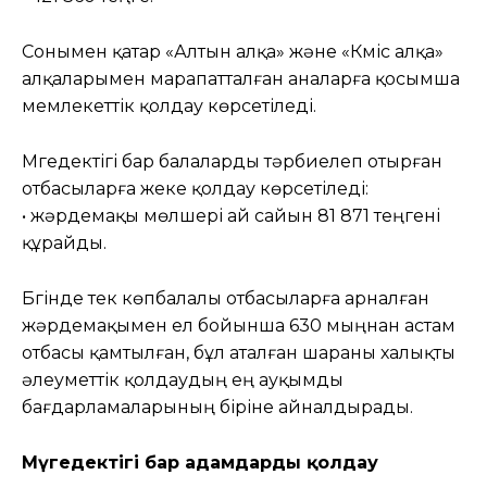
Сонымен қатар «Алтын алқа» және «Күміс алқа»
алқаларымен марапатталған аналарға қосымша
мемлекеттік қолдау көрсетіледі.
Мүгедектігі бар балаларды тәрбиелеп отырған
отбасыларға жеке қолдау көрсетіледі:
• жәрдемақы мөлшері ай сайын 81 871 теңгені
құрайды.
Бүгінде тек көпбалалы отбасыларға арналған
жәрдемақымен ел бойынша 630 мыңнан астам
отбасы қамтылған, бұл аталған шараны халықты
әлеуметтік қолдаудың ең ауқымды
бағдарламаларының біріне айналдырады.
Мүгедектігі бар адамдарды қолдау