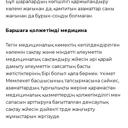
Бұл шаралардың көпшілігі қаржыландыру
көлемі жағынан да, қамтитын азаматтар саны
жағынан да бұрын-соңды болмаған.
Баршаға қолжетімді медицина
Тегін медициналық көмектің кепілдендірілген
көлемін сақтау және міндетті әлеуметтік
медициналық сақтандыру жүйесін әрі қарай
дамыту әлеуметтік саясаттың басты
жетістіктерінің бірі болып қала бермек. Үкімет
Мемлекет басшысының тапсырмасына сәйкес,
азаматтардың тұрғылықты жеріне қарамастан
медициналық қызметтердің қолжетімділігі мен
сапасын арттыруға бағытталған денсаулық
сақтау жүйесін дәйекті түрде жаңғырту
жұмыстарын жүргізуде.