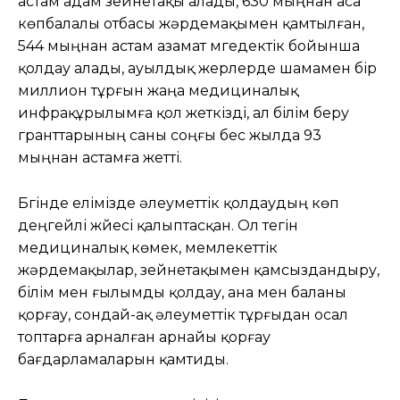
астам адам зейнетақы алады, 630 мыңнан аса
көпбалалы отбасы жәрдемақымен қамтылған,
544 мыңнан астам азамат мүгедектік бойынша
қолдау алады, ауылдық жерлерде шамамен бір
миллион тұрғын жаңа медициналық
инфрақұрылымға қол жеткізді, ал білім беру
гранттарының саны соңғы бес жылда 93
мыңнан астамға жетті.
Бүгінде елімізде әлеуметтік қолдаудың көп
деңгейлі жүйесі қалыптасқан. Ол тегін
медициналық көмек, мемлекеттік
жәрдемақылар, зейнетақымен қамсыздандыру,
білім мен ғылымды қолдау, ана мен баланы
қорғау, сондай-ақ әлеуметтік тұрғыдан осал
топтарға арналған арнайы қорғау
бағдарламаларын қамтиды.