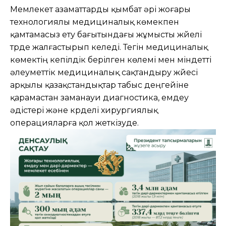
Мемлекет азаматтарды қымбат әрі жоғары
технологиялы медициналық көмекпен
қамтамасыз ету бағытындағы жұмысты жүйелі
түрде жалғастырып келеді. Тегін медициналық
көмектің кепілдік берілген көлемі мен міндетті
әлеуметтік медициналық сақтандыру жүйесі
арқылы қазақстандықтар табыс деңгейіне
қарамастан заманауи диагностика, емдеу
әдістері және күрделі хирургиялық
операцияларға қол жеткізуде.