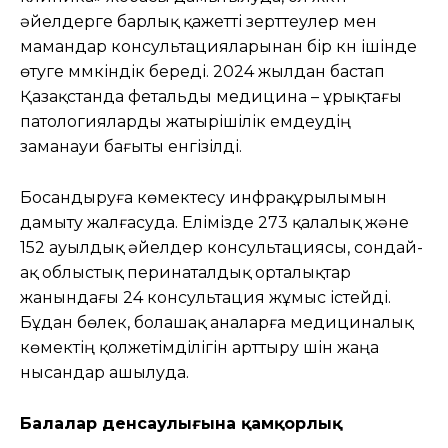
әйелдерге барлық қажетті зерттеулер мен
мамандар консультацияларынан бір күн ішінде
өтуге мүмкіндік береді. 2024 жылдан бастап
Қазақстанда фетальды медицина – ұрықтағы
патологияларды жатырішілік емдеудің
заманауи бағыты енгізілді.
Босандыруға көмектесу инфрақұрылымын
дамыту жалғасуда. Елімізде 273 қалалық және
152 ауылдық әйелдер консультациясы, сондай-
ақ облыстық перинаталдық орталықтар
жанындағы 24 консультация жұмыс істейді.
Бұдан бөлек, болашақ аналарға медициналық
көмектің қолжетімділігін арттыру үшін жаңа
нысандар ашылуда.
Балалар денсаулығына қамқорлық