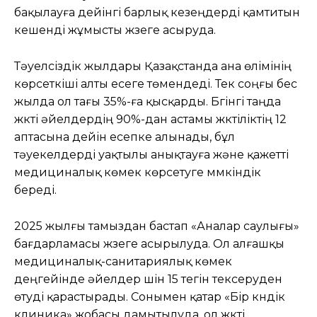
бақылауға дейінгі барлық кезеңдерді қамтитын
кешенді жұмысты жүзеге асыруда.
Тәуелсіздік жылдары Қазақстанда ана өлімінің
көрсеткіші алты есеге төмендеді. Тек соңғы бес
жылда ол тағы 35%-ға қысқарды. Бүгінгі таңда
жүкті әйелдердің 90%-дан астамы жүктіліктің 12
аптасына дейін есепке алынады, бұл
тәуекелдерді уақтылы анықтауға және қажетті
медициналық көмек көрсетуге мүмкіндік
береді.
2025 жылғы тамыздан бастап «Аналар саулығы»
бағдарламасы жүзеге асырылуда. Ол алғашқы
медициналық-санитариялық көмек
деңгейінде әйелдер үшін 15 тегін тексеруден
өтуді қарастырады. Сонымен қатар «Бір күндік
клиника» жобасы дамытылуда, ол жүкті