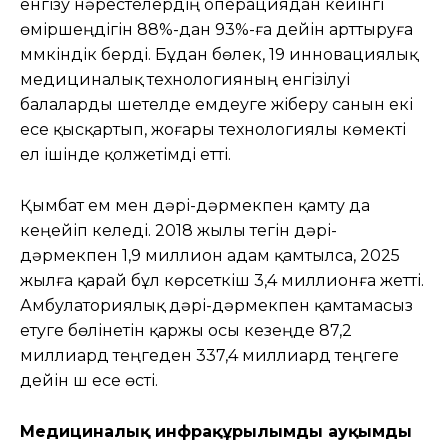
енгізу нәрестелердің операциядан кейінгі
өміршеңдігін 88%-дан 93%-ға дейін арттыруға
мүмкіндік берді. Бұдан бөлек, 19 инновациялық
медициналық технологияның енгізілуі
балаларды шетелде емдеуге жіберу санын екі
есе қысқартып, жоғары технологиялы көмекті
ел ішінде қолжетімді етті.
Қымбат ем мен дәрі-дәрмекпен қамту да
кеңейіп келеді. 2018 жылы тегін дәрі-
дәрмекпен 1,9 миллион адам қамтылса, 2025
жылға қарай бұл көрсеткіш 3,4 миллионға жетті.
Амбулаториялық дәрі-дәрмекпен қамтамасыз
етуге бөлінетін қаржы осы кезеңде 87,2
миллиард теңгеден 337,4 миллиард теңгеге
дейін үш есе өсті.
Медициналық инфрақұрылымды ауқымды