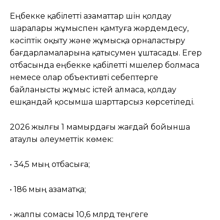
Еңбекке қабілетті азаматтар үшін қолдау
шаралары жұмыспен қамтуға жәрдемдесу,
кәсіптік оқыту және жұмысқа орналастыру
бағдарламаларына қатысумен ұштасады. Егер
отбасында еңбекке қабілетті мүшелер болмаса
немесе олар объективті себептерге
байланысты жұмыс істей алмаса, қолдау
ешқандай қосымша шарттарсыз көрсетіледі.
2026 жылғы 1 мамырдағы жағдай бойынша
атаулы әлеуметтік көмек:
• 34,5 мың отбасыға;
• 186 мың азаматқа;
• жалпы сомасы 10,6 млрд теңгеге