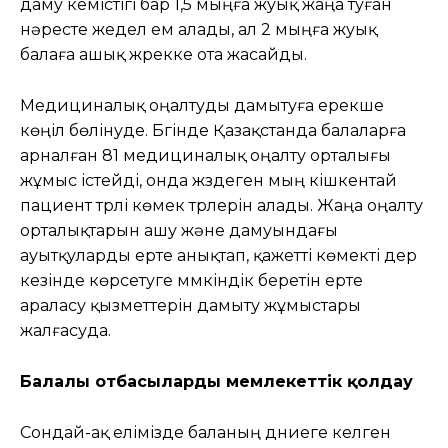
даму кемістігі бар 1,5 мыңға жуық жаңа туған
нәресте жедел ем алады, ал 2 мыңға жуық
балаға ашық жүрекке ота жасайды.
Медициналық оңалтуды дамытуға ерекше
көңіл бөлінуде. Бүгінде Қазақстанда балаларға
арналған 81 медициналық оңалту орталығы
жұмыс істейді, онда жүздеген мың кішкентай
пациент түрлі көмек түрлерін алады. Жаңа оңалту
орталықтарын ашу және дамуындағы
ауытқуларды ерте анықтап, қажетті көмекті дер
кезінде көрсетуге мүмкіндік беретін ерте
араласу қызметтерін дамыту жұмыстары
жалғасуда.
Балалы отбасыларды мемлекеттік қолдау
Сондай-ақ елімізде баланың дүниеге келген