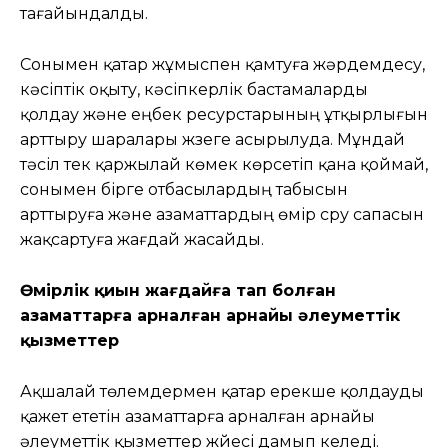
тағайындалды.
Сонымен қатар жұмыспен қамтуға жәрдемдесу,
кәсіптік оқыту, кәсіпкерлік бастамаларды
қолдау және еңбек ресурстарының ұтқырлығын
арттыру шаралары жүзеге асырылуда. Мұндай
тәсіл тек қаржылай көмек көрсетіп қана қоймай,
сонымен бірге отбасылардың табысын
арттыруға және азаматтардың өмір сүру сапасын
жақсартуға жағдай жасайды.
Өмірлік қиын жағдайға тап болған
азаматтарға арналған арнайы әлеуметтік
қызметтер
Ақшалай төлемдермен қатар ерекше қолдауды
қажет ететін азаматтарға арналған арнайы
әлеуметтік қызметтер жүйесі дамып келеді.