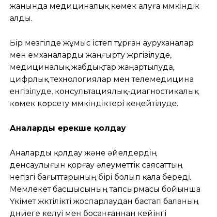
жанында медициналық көмек алуға мүмкіндік
алды.
Бір мезгілде жұмыс істеп тұрған ауруханалар
мен емханаларды жаңғырту жүргізілуде,
медициналық жабдықтар жаңартылуда,
цифрлық технологиялар мен телемедицина
енгізілуде, консультациялық-диагностикалық
көмек көрсету мүмкіндіктері кеңейтілуде.
Аналарды ерекше қолдау
Аналарды қолдау және әйелдердің
денсаулығын қорғау әлеуметтік саясаттың
негізгі бағыттарының бірі болып қала береді.
Мемлекет басшысының тапсырмасы бойынша
Үкімет жүктілікті жоспарлаудан бастап баланың
дүниеге келуі мен босанғаннан кейінгі