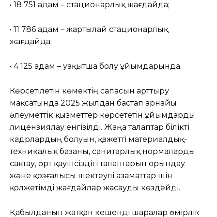
• 18 751 адам – стационарлық жағдайда;
• 11 786 адам – жартылай стационарлық
жағдайда;
• 4 125 адам – уақытша болу ұйымдарында.
Көрсетілетін көмектің сапасын арттыру
мақсатында 2025 жылдан бастап арнайы
әлеуметтік қызметтер көрсететін ұйымдарды
лицензиялау енгізілді. Жаңа талаптар білікті
кадрлардың болуын, қажетті материалдық-
техникалық базаны, санитарлық нормаларды
сақтау, өрт қауіпсіздігі талаптарын орындау
және қозғалысы шектеулі азаматтар үшін
қолжетімді жағдайлар жасауды көздейді.
Қабылданып жатқан кешенді шаралар өмірлік