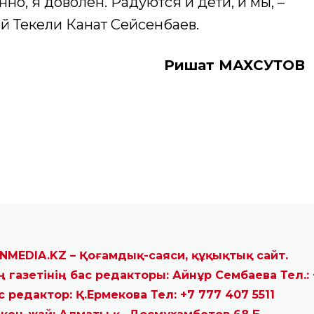
NMEDIA.KZ – Қоғамдық-саяси, құқықтық сайт.
ң газетінің бас редакторы: Айнұр Сембаева Тел.: 
с редактор: Қ.Ермекова Тел: +7 777 407 5511