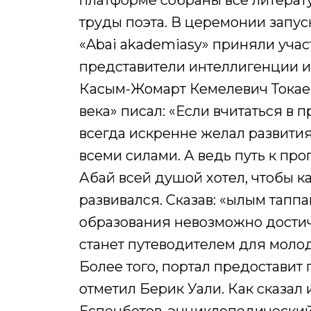
платформе собраны все литерат
труды поэта. В церемонии запу
«Abai akademiasy» приняли учас
представители интеллигенции и 
Касым-Жомарт Кемелевич Токаев 
века» писал: «Если вчитаться в 
всегда искренне желал развития
всеми силами. А ведь путь к про
Абай всей душой хотел, чтобы к
развивался. Сказав: «Ғылым таппа
образования невозможно достич
станет путеводителем для молод
Более того, портал предоставит
отметил Берик Уали. Как сказал