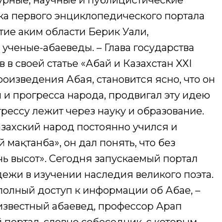
урные, научные и публицистические
ска первого энциклопедического портала
тие аким области Берик Уали,
ученые-абаеведы. – Глава государства
в своей статье «Абай и Казахстан XXI
произведения Абая, становится ясно, что он
 и прогресса народа, продвигал эту идею
грессу лежит через науку и образование.
азахский народ постоянно учился и
й мақтанба», он дал понять, что без
ь высот». Сегодня запускаемый портал
ежи в изучении наследия великого поэта.
 полный доступ к информации об Абае, –
 известный абаевед, профессор Арап