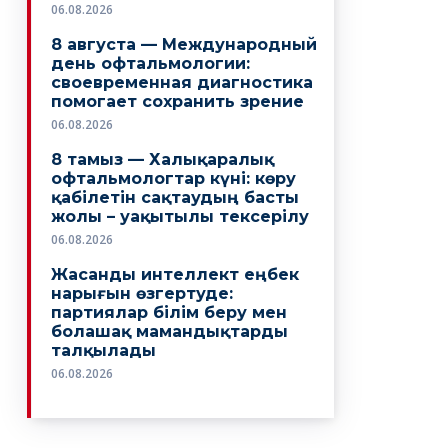
06.08.2026
8 августа — Международный
день офтальмологии:
своевременная диагностика
помогает сохранить зрение
06.08.2026
8 тамыз — Халықаралық
офтальмологтар күні: көру
қабілетін сақтаудың басты
жолы – уақытылы тексерілу
06.08.2026
Жасанды интеллект еңбек
нарығын өзгертуде:
партиялар білім беру мен
болашақ мамандықтарды
талқылады
06.08.2026