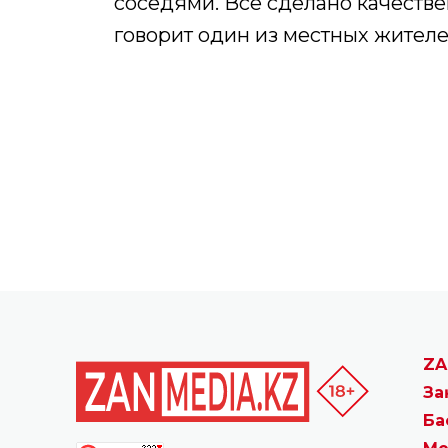
ZA
За
Ба