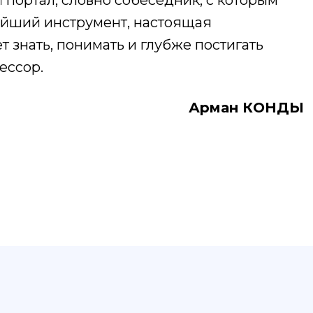
портал, словно собеседник, с которым
нейший инструмент, настоящая
т знать, понимать и глубже постигать
ессор.
Арман КОНДЫ