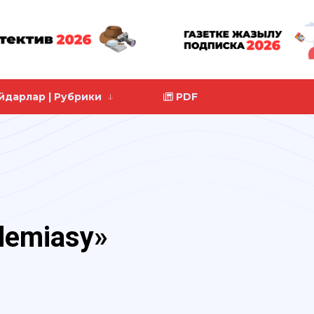
йдарлар | Рубрики
PDF
demiasy»