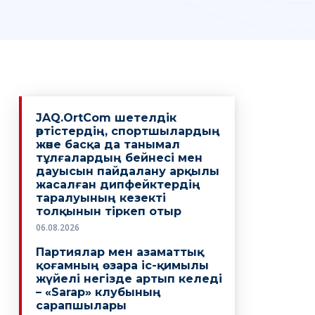
JAQ.OrtCom шетелдік
әртістердің, спортшылардың
және басқа да танымал
тұлғалардың бейнесі мен
дауысын пайдалану арқылы
жасалған дипфейктердің
таралуының кезекті
толқынын тіркеп отыр
06.08.2026
Партиялар мен азаматтық
қоғамның өзара іс-қимылы
жүйелі негізде артып келеді
– «Sarap» клубының
сарапшылары