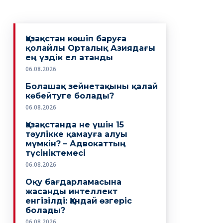
Қазақстан көшіп баруға
қолайлы Орталық Азиядағы
ең үздік ел атанды
06.08.2026
Болашақ зейнетақыны қалай
көбейтуге болады?
06.08.2026
Қазақстанда не үшін 15
тәулікке қамауға алуы
мүмкін? – Адвокаттың
түсініктемесі
06.08.2026
Оқу бағдарламасына
жасанды интеллект
енгізілді: Қандай өзгеріс
болады?
06.08.2026