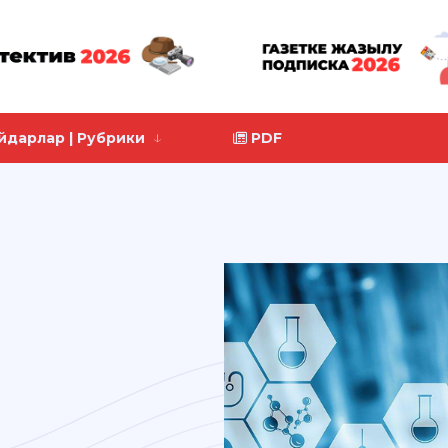
йдарлар | Рубрики
PDF