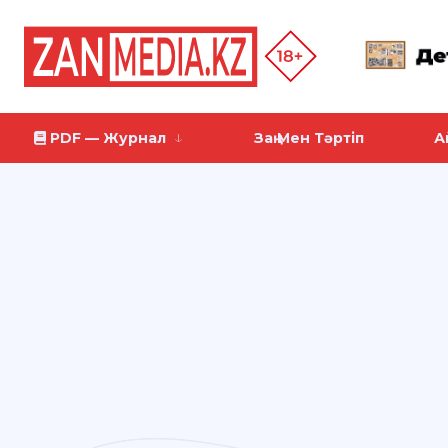
PDF — Журнал
Заң Мен Тәртіп
А