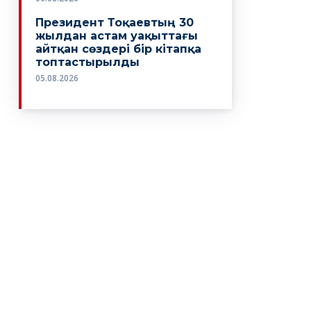
Президент Тоқаевтың 30
жылдан астам уақыттағы
айтқан сөздері бір кітапқа
топтастырылды
05.08.2026