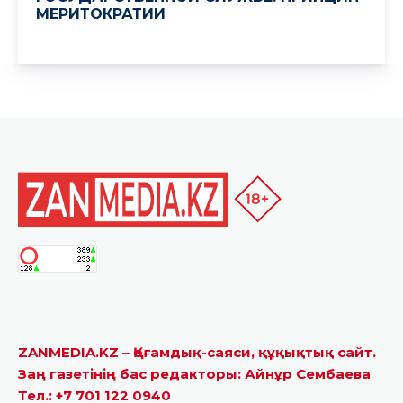
ZANMEDIA.KZ – Қоғамдық-саяси, құқықтық сайт.
Заң газетінің бас редакторы: Айнұр Сембаева
Тел.: +7 701 122 0940