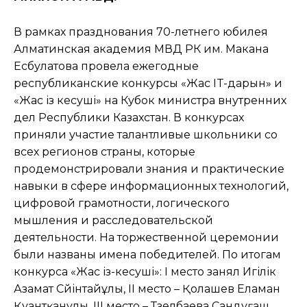
В рамках празднования 70-летнего юбилея
Алматинская академия МВД РК им. Макана
Есбулатова провела ежегодные
республиканские конкурсы «Жас IT-дарын» и
«Жас із кесуші» на Кубок министра внутренних
дел Республики Казахстан. В конкурсах
приняли участие талантливые школьники со
всех регионов страны, которые
продемонстрировали знания и практические
навыки в сфере информационных технологий,
цифровой грамотности, логического
мышления и расследовательской
деятельности. На торжественной церемонии
были названы имена победителей. По итогам
конкурса «Жас із-кесуші»: I место занял Игілік
Азамат Сүйінтайұлы, II место – Қолашев Еламан
Қуантқанұлы, III место – Түзелбаева Сандуғаш