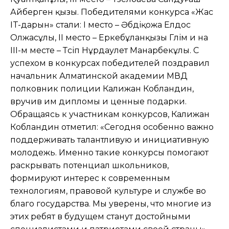
Айберген қызы. Победителями конкурса «Жас
IT-дарын» стали: I место – Әбдіқожа Елдос
Олжасұлы, II место – Еркебұланқызы Гүлім и на
III-м месте – Түсіп Нұрдаулет Манарбекұлы. С
успехом в конкурсах победителей поздравил
начальник Алматинской академии МВД
полковник полиции Калижан Кобландин,
вручив им дипломы и ценные подарки.
Обращаясь к участникам конкурсов, Калижан
Кобландин отметил: «Сегодня особенно важно
поддерживать талантливую и инициативную
молодежь. Именно такие конкурсы помогают
раскрывать потенциал школьников,
формируют интерес к современным
технологиям, правовой культуре и службе во
благо государства. Мы уверены, что многие из
этих ребят в будущем станут достойными