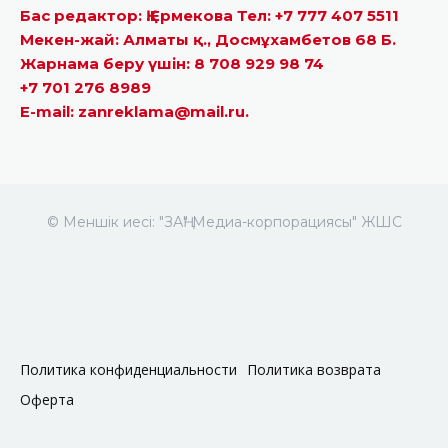
Бас редактор: Қ.Ермекова Тел: +7 777 407 5511
Мекен-жай: Алматы қ., Досмұхамбетов 68 Б.
Жарнама беру үшін: 8 708 929 98 74
+7 701 276 8989
E-mail: zanreklama@mail.ru.
© Меншік иесі: "ЗАҢ" Медиа-корпорациясы" ЖШС
Политика конфиденциальности
Политика возврата
Оферта