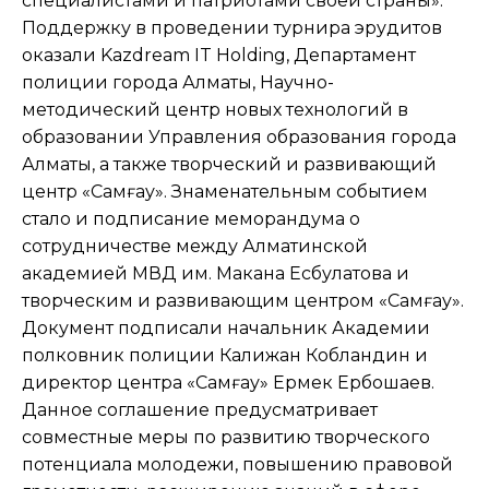
специалистами и патриотами своей страны».
Поддержку в проведении турнира эрудитов
оказали Kazdream IT Holding, Департамент
полиции города Алматы, Научно-
методический центр новых технологий в
образовании Управления образования города
Алматы, а также творческий и развивающий
центр «Самғау». Знаменательным событием
стало и подписание меморандума о
сотрудничестве между Алматинской
академией МВД им. Макана Есбулатова и
творческим и развивающим центром «Самғау».
Документ подписали начальник Академии
полковник полиции Калижан Кобландин и
директор центра «Самғау» Ермек Ербошаев.
Данное соглашение предусматривает
совместные меры по развитию творческого
потенциала молодежи, повышению правовой