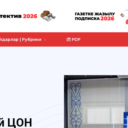
йдарлар | Рубрики
PDF
й ЦОН