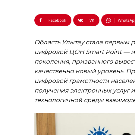
Facebook
VK
WhatsAp
Область Улытау стала первым р
цифровой ЦОН Smart Point —
и
поколения, призванного вывест
качественно новый уровень. П
цифровой грамотности населен
получения электронных услуг 
технологичной среды взаимоде