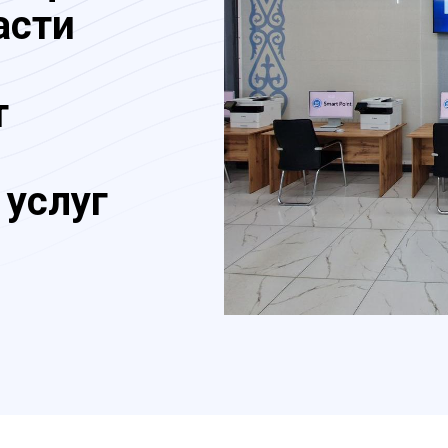
асти
т
 услуг