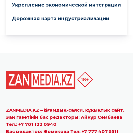
ZANMEDIA.KZ – Қоғамдық-саяси, құқықтық сайт.
Заң газетінің бас редакторы: Айнұр Сембаева
Тел.: +7 701 122 0940
Бас редактор: Қ.Ермекова Тел: +7 777 407 5511