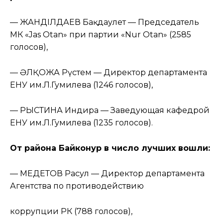
— ЖАНДІЛДАЕВ Бақдаулет — Председатель
МК «Jas Otan» при партии «Nur Otan» (2585
голосов),
— ӘЛҚОЖА Рүстем — Директор департамента
ЕНУ им.Л.Гумилева (1246 голосов),
— РЫСТИНА Индира — Заведующая кафедрой
ЕНУ им.Л.Гумилева (1235 голосов).
От района Байконур в число лучших вошли:
— МЕДЕТОВ Расул — Директор департамента
Агентства по противодействию
коррупции РК (788 голосов),