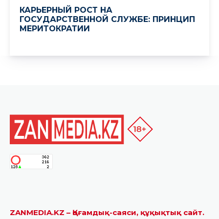
ZANMEDIA.KZ – Қоғамдық-саяси, құқықтық сайт.