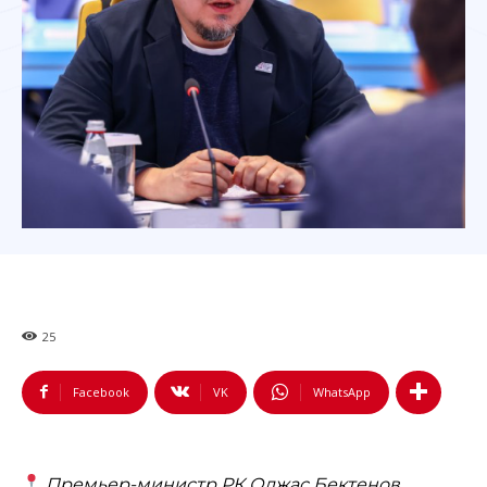
25
Facebook
VK
WhatsApp
Премьер-министр РК Олжас Бектенов