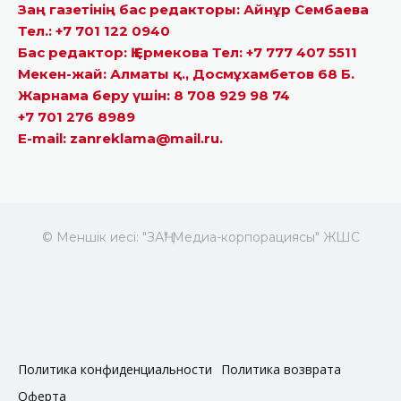
Заң газетінің бас редакторы: Айнұр Сембаева
Тел.: +7 701 122 0940
Бас редактор: Қ.Ермекова Тел: +7 777 407 5511
Мекен-жай: Алматы қ., Досмұхамбетов 68 Б.
Жарнама беру үшін: 8 708 929 98 74
+7 701 276 8989
E-mail: zanreklama@mail.ru.
© Меншік иесі: "ЗАҢ" Медиа-корпорациясы" ЖШС
Политика конфиденциальности
Политика возврата
Оферта