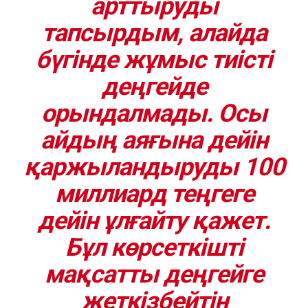
арттыруды
тапсырдым, алайда
бүгінде жұмыс тиісті
деңгейде
орындалмады. Осы
айдың аяғына дейін
қаржыландыруды 100
миллиард теңгеге
дейін ұлғайту қажет.
Бұл көрсеткішті
мақсатты деңгейге
жеткізбейтін