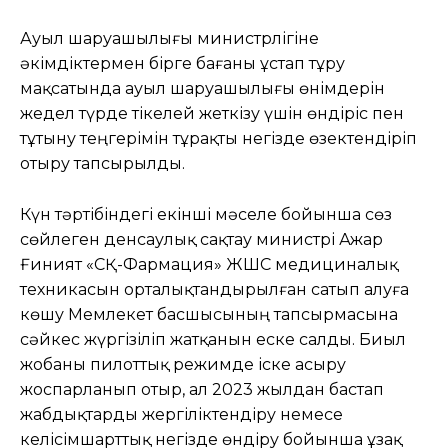
Ауыл шаруашылығы министрлігіне
әкімдіктермен бірге бағаны ұстап тұру
мақсатында ауыл шаруашылығы өнімдерін
жедел түрде тікелей жеткізу үшін өндіріс пен
тұтыну теңгерімін тұрақты негізде өзектендіріп
отыру тапсырылды.
Күн тәртібіндегі екінші мәселе бойынша сөз
сөйлеген денсаулық сақтау министрі Ажар
Ғиният «СҚ-Фармация» ЖШС медициналық
техникасын орталықтандырылған сатып алуға
көшу Мемлекет басшысының тапсырмасына
сәйкес жүргізіліп жатқанын еске салды. Биыл
жобаны пилоттық режимде іске асыру
жоспарланып отыр, ал 2023 жылдан бастап
жабдықтарды жергіліктендіру немесе
келісімшарттық негізде өндіру бойынша ұзақ