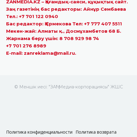
ZANMEDIA.KZ – Қоғамдық-саяси, құқықтық сайт.
Заң газетінің бас редакторы: Айнұр Сембаева
Тел.: +7 701 122 0940
Бас редактор: Қ.Ермекова Тел: +7 777 407 5511
Мекен-жай: Алматы қ., Досмұхамбетов 68 Б.
Жарнама беру үшін: 8 708 929 98 74
+7 701 276 8989
E-mail: zanreklama@mail.ru.
© Меншік иесі: "ЗАҢ" Медиа-корпорациясы" ЖШС
Политика конфиденциальности
Политика возврата