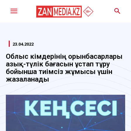
23.04.2022
Облыс әкімдерінің орынбасарлары
азық-түлік бағасын ұстап тұру
бойынша тиімсіз жұмысы үшін
жазаланады