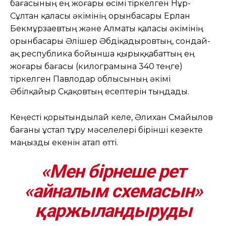
бағасының ең жоғары өсімі тіркелген Нұр-
Сұлтан қаласы әкімінің орынбасары Ерлан
Бекмұрзаевтың және Алматы қаласы әкімінің
орынбасары Әлішер Әбдіқадыровтың, сондай-
ақ республика бойынша қырыққабаттың ең
жоғары бағасы (килограмына 340 теңге)
тіркелген Павлодар облысының әкімі
Әбілқайыр Сқақовтың есептерін тыңдады.
Кеңесті қорытындылай келе, Әлихан Смайылов
бағаны ұстап тұру мәселелері бірінші кезекте
маңызды екенін атап өтті.
«Мен бірнеше рет
«айналым схемасын»
қаржыландыруды