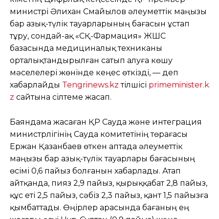
министрі Әлихан Смайылов әлеуметтік маңызы
бар азық-түлік тауарларының бағасын ұстап
тұру, сондай-ақ «СҚ-Фармация» ЖШС
базасында медициналық техниканы
орталықтандырылған сатып алуға көшу
мәселелері жөнінде кеңес өткізді, — деп
хабарлайды
Tengrinews.kz
тілшісі
primeminister.k
z
сайтына сілтеме жасап.
Баяндама жасаған ҚР Сауда және интеграция
министрлігінің Сауда комитетінің төрағасы
Ержан Қазанбаев өткен аптада әлеуметтік
маңызы бар азық-түлік тауарлары бағасының
өсімі 0,6 пайыз болғанын хабарлады. Атап
айтқанда, пияз 2,9 пайыз, қырыққабат 2,8 пайыз,
құс еті 2,5 пайыз, сәбіз 2,3 пайыз, қант 1,5 пайызға
қымбаттады. Өңірлер арасында бағаның ең