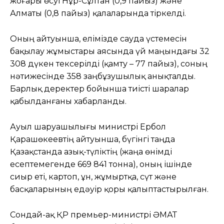
жоғары өсуі Нұр-Сұлтан (0,9 пайыз) және
Алматы (0,8 пайыз) қалаларында тіркелді.
Оның айтуынша, елімізде сауда үстемесін
бақылау жұмыстары аясында үй маңындағы 32
308 дүкен тексерілді (қамту – 77 пайыз), соның
нәтижесінде 358 заңбұзушылық анықталды.
Барлық деректер бойынша тиісті шаралар
қабылданғаны хабарланды.
Ауыл шаруашылығы министрі Ербол
Қарашөкеевтің айтуынша, бүгінгі таңда
Қазақстанда азық-түліктің (жаңа өнімді
есептемегенде 669 841 тонна), оның ішінде
сиыр еті, картоп, ұн, жұмыртқа, сүт және
басқаларының едәуір қоры қалыптастырылған.
Сондай-ақ ҚР премьер-министрі ӘМАТ