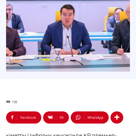
138
Facebook
VK
WhatsApp
Үкіметтің Цифрлық кеңсесінде ҚР премьер-