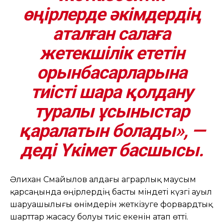
өңірлерде әкімдердің
аталған салаға
жетекшілік ететін
орынбасарларына
тиісті шара қолдану
туралы ұсыныстар
қаралатын болады», —
деді Үкімет басшысы.
Әлихан Смайылов алдағы аграрлық маусым
қарсаңында өңірлердің басты міндеті күзгі ауыл
шаруашылығы өнімдерін жеткізуге форвардтық
шарттар жасасу болуы тиіс екенін атап өтті.