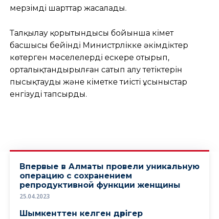
мерзімді шарттар жасалады.
Талқылау қорытындысы бойынша Үкімет
басшысы бейінді Министрлікке әкімдіктер
көтерген мәселелерді ескере отырып,
орталықтандырылған сатып алу тетіктерін
пысықтауды және Үкіметке тиісті ұсыныстар
енгізуді тапсырды.
Впервые в Алматы провели уникальную
операцию с сохранением
репродуктивной функции женщины
25.04.2023
Шымкенттен келген дәрігер