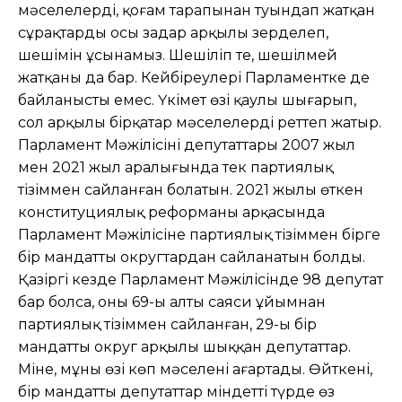
мəселелерді, қоғам тарапынан туындап жатқан
сұрақтарды осы заңдар арқылы зерделеп,
шешімін ұсынамыз. Шешіліп те, шешілмей
жатқаны да бар. Кейбіреулері Парламентке де
байланысты емес. Үкімет өзі қаулы шығарып,
сол арқылы бірқатар мəселелерді реттеп жатыр.
Парламент Мəжілісінің депутаттары 2007 жыл
мен 2021 жыл аралығында тек партиялық
тізіммен сайланған болатын. 2021 жылы өткен
конституциялық реформаның арқасында
Парламент Мəжілісіне партиялық тізіммен бірге
бір мандатты округтардан сайланатын болды.
Қазіргі кезде Парламент Мəжілісінде 98 депутат
бар болса, оның 69-ы алты саяси ұйымнан
партиялық тізіммен сайланған, 29-ы бір
мандатты округ арқылы шыққан депутаттар.
Міне, мұның өзі көп мəселені аңғартады. Өйткені,
бір мандатты депутаттар міндетті түрде өз