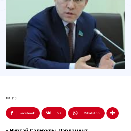
110
Facebook
VK
WhatsApp
– Нұртай Салихұлы, Парламент