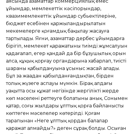
аясында азаматтар коммерциялық емес
ұйымдар, мемлекеттік кəсіпорындар,
квазимемлекеттік ұйымдар субьектілеріне,
бюджет есебінен қаржыландырылатын
мекемелерге қоғамдық бақылау жасауға
тартылады. Яғни, азаматтар дербес ұйымдарға
бірігіп, мемлекет қаражатының тиімді жұмсалуын
қадағалап, егер қандай да бір бұзушылық орын
алса, құқық қорғау органдарына хабарлап, тиісті
шараның қабылдануына ұсыныс жасай алады.
Бұл заң жаңадан қабылданғандықтан, бірден
толық жүзеге аспауы мүмкін. Бірақ алдағы
уақытта осы құжат негізінде жергілікті жерде
көп мəселені реттеуге болатыны анық. Сонымен
қатар, соңғы жылдары ұлттық қорға байланысты
көптеген мəселелер көтерілді. Қоғам
тарапынан «Неге ұлттық қордан балалар
қаражат алмайды?» деген сұрақ болды. Осыған