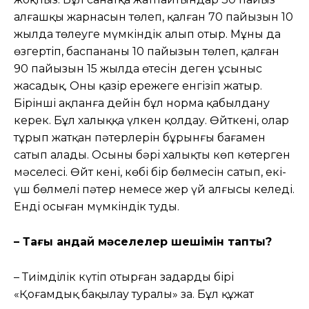
алғашқы жарнасын төлеп, қалған 70 пайызын 10
жылда төлеуге мүмкіндік алып отыр. Мұны да
өзгертіп, баспананың 10 пайызын төлеп, қалған
90 пайызын 15 жылда өтесін деген ұсыныс
жасадық. Оны қазір ережеге енгізіп жатыр.
Бірінші ақпанға дейін бұл норма қабылдану
керек. Бұл халыққа үлкен қолдау. Өйткені, олар
тұрып жатқан пəтерлерін бұрынғы бағамен
сатып алады. Осының бəрі халықтың көп көтерген
мəселесі. Өйт кені, көбі бір бөлмесін сатып, екі-
үш бөлмелі пəтер немесе жер үй алғысы келеді.
Енді осыған мүмкіндік туды.
– Тағы қандай мəселелер шешімін тапты?
– Тиімділік күтіп отырған заңдардың бірі
«Қоғамдық бақылау туралы» заң. Бұл құжат