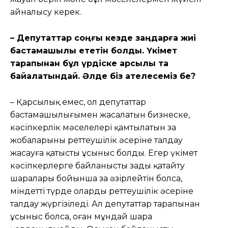
айналысу керек.
– Депутаттар соңғы кезде заңдарға жиі
бастамашылық ететін болды. Үкімет
тарапынан бұл үрдіске қарсылық та
байқалатындай. Əлде біз қателесеміз бе?
– Қарсылық емес, ол депутаттар
бастамашылығымен жасалатын бизнеске,
кəсіпкерлік мəселелері қамтылатын заң
жобаларының реттеушілік əсеріне талдау
жасауға қатысты ұсыныс болды. Егер үкімет
кəсіпкерлерге байланысты заңды қатайту
шаралары бойынша заң əзірлейтін болса,
міндетті түрде олардың реттеушілік əсеріне
талдау жүргізіледі. Ал депутаттар тарапынан
ұсыныс болса, оған мұндай шара