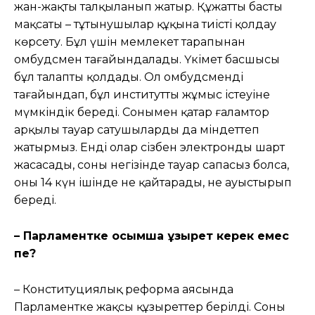
жан-жақты талқыланып жатыр. Құжаттың басты
мақсаты – тұтынушылар құқына тиісті қолдау
көрсету. Бұл үшін мемлекет тарапынан
омбудсмен тағайындалады. Үкімет басшысы
бұл талапты қолдады. Ол омбудсменді
тағайындап, бұл институттың жұмыс істеуіне
мүмкіндік береді. Сонымен қатар ғаламтор
арқылы тауар сатушыларды да міндеттеп
жатырмыз. Енді олар сізбен электронды шарт
жасасады, соның негізінде тауар сапасыз болса,
оны 14 күн ішінде не қайтарады, не ауыстырып
береді.
– Парламентке қосымша құзырет керек емес
пе?
– Конституциялық реформа аясында
Парламентке жақсы құзыреттер берілді. Соның