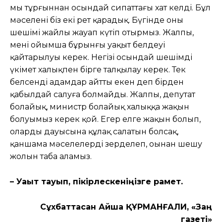
мың тұрғыннан осындай сипаттағы хат келді. Бұл
мəселені біз екі рет қарадық. Бүгінде оның
шешімі жайлы жауап күтіп отырмыз. Жалпы,
менің ойымша бұрынғы уақыт белдеуі
қайтарылуы керек. Негізі осындай шешімді
үкімет халықпен бірге талқылау керек. Тек
белсенді адамдар айтты екен деп бірден
қабылдай салуға болмайды. Жалпы, депутат
болайық, министр болайық халыққа жақын
болуымыз керек қой. Егер елге жақын болып,
олардың дауысына құлақ салатын болсақ,
қаншама мəселелерді зерделеп, оңынан шешу
жолын таба аламыз.
– Уақыт тауып, пікірлескеніңізге рақмет.
Сұхбаттасқан Айша ҚҰРМАНҒАЛИ, «Заң
газеті»