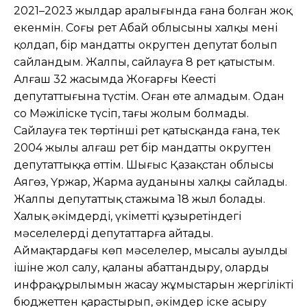
2021–2023 жылдар аралығында ғана болған жоқ
екенмін. Соңғы рет Абай облысының халқы мені
қолдап, бір мандатты округтен депутат болып
сайландым. Жалпы, сайлауға 8 рет қатыстым.
Алғаш 32 жасымда Жоғарғы Кеңестің
депутаттығына түстім. Оған өте алмадым. Одан
соң Мəжіліске түсіп, тағы жолым болмады.
Сайлауға тек төртінші рет қатысқанда ғана, тек
2004 жылы алғаш рет бір мандатты округтен
депутаттыққа өттім. Шығыс Қазақстан облысы
Аягөз, Үржар, Жарма ауданының халқы сайлады.
Жалпы депутаттық стажыма 18 жыл болады.
Халық əкімдердің, үкіметтің құзыретіндегі
мəселелерді депутаттарға айтады.
Аймақтардағы көп мəселелер, мысалы ауылдың
ішіне жол салу, қаланы абаттандыру, олардың
инфрақұрылымын жасау жұмыстарын жергілікті
бюджеттен қарастырып, əкімдер іске асыру