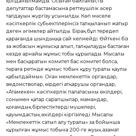
қолданылмайды. Осыған байланысты
депутаттар бастамасына реттеушілік əсер
талдауын жүргізу ұсынылды. Көп мəселе
кəсіпкерлік субьектілерінсіз талқыланып жатыр
деген əңгімелер айтылды. Бірақ бұл тереңдеп
қарағанда шындыққа сай келмейді. Өйткені біз
заң жобасын жұмысқа алып, талқылауды бастаған
кезде арнайы жұмыс тобы құрылады. Мысалы
мен басқаратын комитет бас комитет болса,
төраға ретінде жұмыс тобын құру туралы қаулы
қабылдаймын. Оған мемлекеттік органдар,
ведомстволар, өңірдегі атқарушы органдар,
«Атамекен» кəсіпкерлік палатасының өкілдері,
сонымен қатар сарапшылар, мамандар,
қоғамдық бірлестіктердің мүшелері,
қауымдастық өкілдері кіргізіледі. Мысалы
«Мемлекеттік сатып алу туралы» заң бойынша
құрылған жұмыс тобына 200-ге жуық азамат