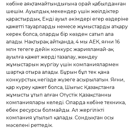
көбіне аяқтамайтындығына орай қабылданған
шешім. Ауылдық мекендер үшін жеңілдіктер
қарастырдық. Енді ауыл əкімдері егер өздеріне
қажетті тауарларды немесе жұмыстарды атқару
керек болса, оларды бір көзден сатып ала
алады. Нақтырақ айтқанда, 4 мың АЕК, яғни 16
млн теңгеге дейін конкурс жарияламай-ақ
ауылға қажет жерді тазалау, жөндеу
жұмыстарын жүргізу үшін компаниялармен
шартқа отыра алады. Бұрын бұл тек қана
конкурстық негізде жүзеге асырылатын. Яғни,
қар күреу қажет болса, Шығыс Қазақстанға
жұмысты ұтып алған Оңтүстік Қазақстанның
компаниялары келеді. Оларда көбіне техника,
еңбек ресурсы болмайды. Ал жергілікті
компания ұтылып қалады. Сондықтан осы
мəселені реттедік.