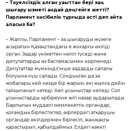
– Тəуелсіздік алған уақыттан бері заң
шығару қызметі қандай деңгейге жетті?
Парламент кəсібилік тұрғыда өсті деп айта
аласыз ба?
– Жалпы, Парламент – заң шығаруды жүзеге
асыратын Қазақстандағы ең жоғарғы өкілді
орган. Заңдар үкіметтен келіп түседі жəне
депутаттардың өз бастамасымен əзірленеді.
Депутаттар мүмкіндігінше заңдардың сапалы
болуына күш салады. Сондықтан да заң
жобалары кей кезде бір жарым, екі жылға дейін
талқыланып кетеді. Көп ұсыныстар келеді. Сол
ұсыныстардың əрбіреуіне жіті назар аударылады.
Барлығын мүдделі мемлекеттік органдар,
қоғамдық бірлестіктер, өңірлердегі атқарушы
органдар өкілдерімен бірлесіп, жанжақты
қарастырып, қабылдаймыз. Елдегі өзекті