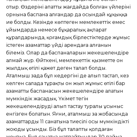
отыр. Өздерінің апатты жағдайда болған үйлерінің
орнына баспана алғандар да осындай құқыққа
ие болды. Кезінде көптеген мемлекеттік емес
ұйымдарда немесе бұқаралық ақпарат
құралдарында, қоғамдық бірлестіктерде жұмыс
істеген азаматтар үйді арендаға алғанын
білеміз. Олар да баспаналарын жекешелендіре
алмай жүр. Өйткені, мемлекеттік қызметте он
жылдық өтілі қажет деген талап болды.
Аталмыш заңда бұл кедергіні де алып тастап, кез
келген салада тұрақты он жыл жұмыс өтілі бар
азаматтың баспанасын жекешелендіре алатын
мүмкіндік жасадық. Үкімет тегін
жекешелендіруді алып тастау туралы ұсыныс
енгізген болатын. Яғни, аталмыш заң жобасында
азаматтардың 11 санатына тиесілі осы мүмкіндікті
жоюды ұсынды. Біз бұл талапты қолдаған
жоқпыз. Бұл санатқа жатпайтындар 30 пайыз