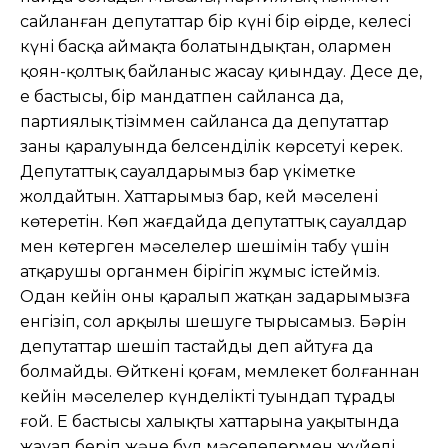
сайланған депутаттар бір күні бір өңірде, келесі
күні басқа аймақта болатындықтан, олармен
қоян-қолтық байланыс жасау қиындау. Десе де,
ең бастысы, бір мандатпен сайланса да,
партиялық тізіммен сайланса да депутаттар
заңның қаралуында белсенділік көрсетуі керек.
Депутаттық сауалдарымыз бар үкіметке
жолдайтын. Хаттарымыз бар, кей мəселені
көтеретін. Көп жағдайда депутаттық сауалдар
мен көтерген мəселелер шешімін табу үшін
атқарушы органмен бірігіп жұмыс істейміз.
Одан кейін оны қаралып жатқан заңдарымызға
енгізіп, сол арқылы шешуге тырысамыз. Бəрін
депутаттар шешіп тастайды деп айтуға да
болмайды. Өйткені қоғам, мемлекет болғаннан
кейін мəселелер күнделікті туындап тұрады
ғой. Ең бастысы халықтың хаттарына уақытында
жауап беріп жəне бұл мəселелермен жүйелі