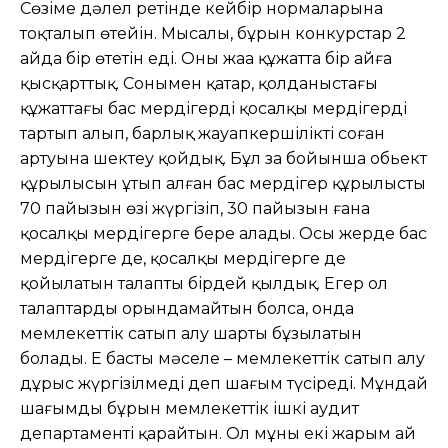
Сөзіме дəлел ретінде кейбір нормаларына
тоқталып өтейін. Мысалы, бұрын конкурстар 2
айда бір өтетін еді. Оны жаңа құжатта бір айға
қысқарттық. Сонымен қатар, қолданыстағы
құжаттағы бас мердігердің қосалқы мердігерді
тартып алып, барлық жауапкершілікті соған
артуына шектеу қойдық. Бұл заң бойынша обьект
құрылысын ұтып алған бас мердігер құрылыстың
70 пайызын өзі жүргізіп, 30 пайызын ғана
қосалқы мердігерге бере алады. Осы жерде бас
мердігерге де, қосалқы мердігерге де
қойылатын талапты бірдей қылдық. Егер ол
талаптарды орындамайтын болса, онда
мемлекеттік сатып алу шарты бұзылатын
болады. Ең басты мəселе – мемлекеттік сатып алу
дұрыс жүргізілмеді деп шағым түсіреді. Мұндай
шағымды бұрын мемлекеттік ішкі аудит
департаменті қарайтын. Ол мұны екі жарым ай