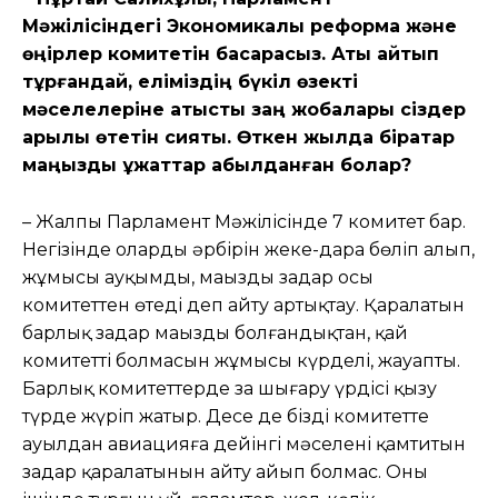
Мəжілісіндегі Экономикалық реформа жəне
өңірлер комитетін басқарасыз. Аты айтып
тұрғандай, еліміздің бүкіл өзекті
мəселелеріне қатысты заң жобалары cіздер
арқылы өтетін сияқты. Өткен жылда бірқатар
маңызды құжаттар қабылданған болар?
– Жалпы Парламент Мəжілісінде 7 комитет бар.
Негізінде олардың əрбірін жеке-дара бөліп алып,
жұмысы ауқымды, маңызды заңдар осы
комитеттен өтеді деп айту артықтау. Қаралатын
барлық заңдар маңызды болғандықтан, қай
комитеттің болмасын жұмысы күрделі, жауапты.
Барлық комитеттерде заң шығару үрдісі қызу
түрде жүріп жатыр. Десе де біздің комитетте
ауылдан авиацияға дейінгі мəселені қамтитын
заңдар қаралатынын айту айып болмас. Оның