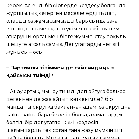
керек. Ал енді біз өңірлерде кездесу болғанда
жұртшылық көтерген мəселелерді тыңдап,
оларды өз жұмысымыздың барысында заңға
енгізіп, сонымен қатар үкіметке жіберу немесе
атқарушы органмен бірге жұмыс істеу арқылы
шешуге атсалысамыз. Депутаттардың негізгі
жұмысы – осы.
– Партиялық тізіммен де сайландыңыз.
Қайсысы тиімді?
– Анау артық, мынау тиімді деп айтуға болмас,
дегенмен де жаңа айтып кеткенімдей бір
мандатты округқа байланған адам, өз округына
қайта-қайта бара беретін болса, азаматтардың
белгілі бір депутатпен жиі кездесіп,
шағымдарды тек соған ғана жазу мүмкіндігі
пайда болады. Мысалы, партиялық тізіммен