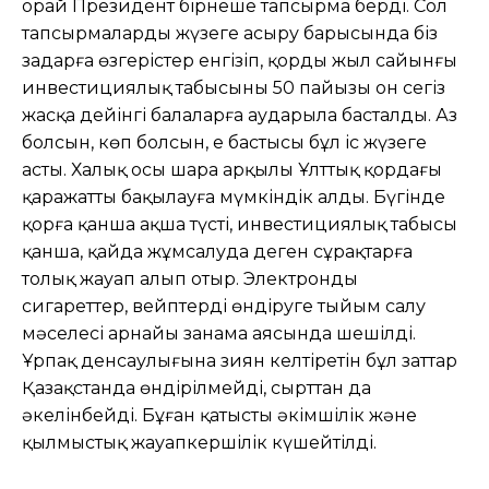
орай Президент бірнеше тапсырма берді. Сол
тапсырмаларды жүзеге асыру барысында біз
заңдарға өзгерістер енгізіп, қордың жыл сайынғы
инвестициялық табысының 50 пайызы он сегіз
жасқа дейінгі балаларға аударыла басталды. Аз
болсын, көп болсын, ең бастысы бұл іс жүзеге
асты. Халық осы шара арқылы Ұлттық қордағы
қаражатты бақылауға мүмкіндік алды. Бүгінде
қорға қанша ақша түсті, инвестициялық табысы
қанша, қайда жұмсалуда деген сұрақтарға
толық жауап алып отыр. Электронды
сигареттер, вейптерді өндіруге тыйым салу
мəселесі арнайы заңнама аясында шешілді.
Ұрпақ денсаулығына зиян келтіретін бұл заттар
Қазақстанда өндірілмейді, сырттан да
əкелінбейді. Бұған қатысты əкімшілік жəне
қылмыстық жауапкершілік күшейтілді.