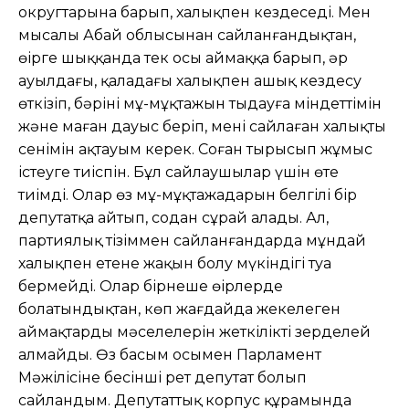
округтарына барып, халықпен кездеседі. Мен
мысалы Абай облысынан сайланғандықтан,
өңірге шыққанда тек осы аймаққа барып, əр
ауылдағы, қаладағы халықпен ашық кездесу
өткізіп, бəрінің мұң-мұқтажын тыңдауға міндеттімін
жəне маған дауыс беріп, мені сайлаған халықтың
сенімін ақтауым керек. Соған тырысып жұмыс
істеуге тиіспін. Бұл сайлаушылар үшін өте
тиімді. Олар өз мұң-мұқтажадарын белгілі бір
депутатқа айтып, содан сұрай алады. Ал,
партиялық тізіммен сайланғандарда мұндай
халықпен етене жақын болу мүкіндігі туа
бермейді. Олар бірнеше өңірлерде
болатындықтан, көп жағдайда жекелеген
аймақтардың мəселелерін жеткілікті зерделей
алмайды. Өз басым осымен Парламент
Мəжілісіне бесінші рет депутат болып
сайландым. Депутаттық корпус құрамында