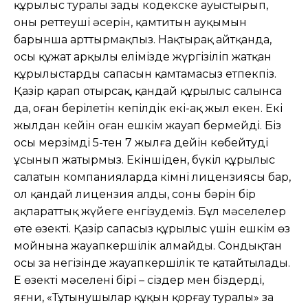
құрылыс туралы заңды кодекске ауыстырып,
оның реттеуші əсерін, қамтитын ауқымын
барынша арттырмақпыз. Нақтырақ айтқанда,
осы құжат арқылы елімізде жүргізіліп жатқан
құрылыстардың сапасын қамтамасыз етпекпіз.
Қазір қарап отырсақ, қандай құрылыс салынса
да, оған берілетін кепілдік екі-ақ жыл екен. Екі
жылдан кейін оған ешкім жауап бермейді. Біз
осы мерзімді 5-тен 7 жылға дейін көбейтуді
ұсынып жатырмыз. Екіншіден, бүкіл құрылыс
салатын компанияларда кімнің лицензиясы бар,
ол қандай лицензия алды, соның бəрін бір
ақпараттық жүйеге енгізудеміз. Бұл мəселелер
өте өзекті. Қазір сапасыз құрылыс үшін ешкім өз
мойнына жауапкершілік алмайды. Сондықтан
осы заң негізінде жауапкершілік те қатайтылады.
Ең өзекті мəселенің бірі – сіздер мен біздердің,
яғни, «Тұтынушылар құқын қорғау туралы» заң