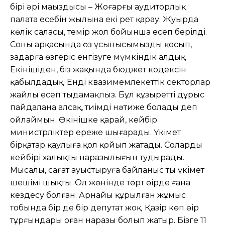
бірі əрі маңыздысы – Жоғарғы аудиторлық
палата есебін жылына екі рет қарау. Жуырда
көлік саласы, темір жол бойынша есеп берілді.
Соның арқасында өз ұсынысымызды қосып,
заңдарға өзгеріс енгізуге мүмкіндік алдық.
Екінішіден, біз жақында бюджет кодексін
қабылдадық. Енді квазимемлекеттік секторлар
жайлы есеп тыңдамақпыз. Бұл құзыретті дұрыс
пайдалана алсақ, тиімді нəтиже болады деп
ойлаймын. Өкінішке қарай, кейбір
министрліктер ереже шығарады. Үкімет
бірқатар қаулыға қол қойып жатады. Солардың
кейбірі халықтың наразылығын тудырады.
Мысалы, сағат ауыстыруға байланыс ты үкімет
шешімі шықты. Ол жөнінде төрт өңірде ғана
кездесу болған. Арнайы құрылған жұмыс
тобында бір де бір депутат жоқ. Қазір көп өңір
тұрғындары оған наразы болып жатыр. Бізге 11