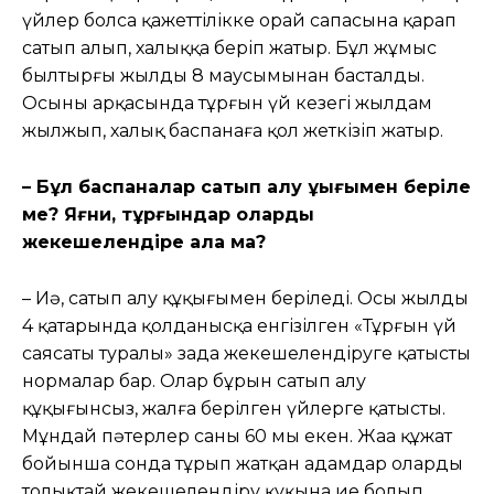
үйлер болса қажеттілікке орай сапасына қарап
сатып алып, халыққа беріп жатыр. Бұл жұмыс
былтырғы жылдың 8 маусымынан басталды.
Осының арқасында тұрғын үй кезегі жылдам
жылжып, халық баспанаға қол жеткізіп жатыр.
– Бұл баспаналар сатып алу құқығымен беріле
ме? Яғни, тұрғындар оларды
жекешелендіре ала ма?
– Иə, сатып алу құқығымен беріледі. Осы жылдың
4 қаңтарында қолданысқа енгізілген «Тұрғын үй
саясаты туралы» заңда жекешелендіруге қатысты
нормалар бар. Олар бұрын сатып алу
құқығынсыз, жалға берілген үйлерге қатысты.
Мұндай пəтерлер саны 60 мың екен. Жаңа құжат
бойынша сонда тұрып жатқан адамдар оларды
толықтай жекешелендіру құқына ие болып