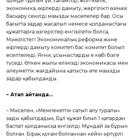
ішінде тұрғын үй, ғаламтор, жол-көлік,
экономика, өңірлерді дамыту, жергілікті өзінөзі
басқару секілді маңызды мəселелер бар. Осы
бағытта заңдар жасалып немесе қолданыстағы
құжаттарға өзгерістер енгізілетін болса,
Мəжілістегі Экономикалық реформа жəне
өңірлерді дамыту комитеті бас комитет болып
есептеледі. Яғни, ұсыныстардың ең көбі бізге
түседі. Өткен жылы еліміздің экономикасы мен
əлеуметтік жағдайына қатысты өте маңызды
заңдар қабылданды.
– Атап айтқанда…
– Мəселен, «Мемлекеттік сатып алу туралы»
заңды қабылдадық. Бұл құжат биыл 1 қаңтардан
бастап қолданысқа енгізілді. Мұндай заң бұрын
болған. Бірақ қоғам болғаннан кейін əртүрлі