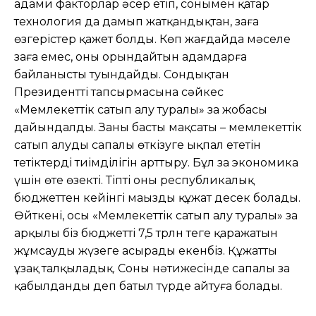
адами факторлар əсер етіп, сонымен қатар
технология да дамып жатқандықтан, заңға
өзгерістер қажет болды. Көп жағдайда мəселе
заңға емес, оны орындайтын адамдарға
байланысты туындайды. Сондықтан
Президенттің тапсырмасына сəйкес
«Мемлекеттік сатып алу туралы» заң жобасы
дайындалды. Заңның басты мақсаты – мемлекеттік
сатып алуды сапалы өткізуге ықпал ететін
тетіктердің тиімділігін арттыру. Бұл заң экономика
үшін өте өзекті. Тіпті оны республикалық
бюджеттен кейінгі маңызды құжат десек болады.
Өйткені, осы «Мемлекеттік сатып алу туралы» заң
арқылы біз бюджеттің 7,5 трлн теңге қаражатын
жұмсауды жүзеге асырады екенбіз. Құжатты
ұзақ талқыладық. Соның нəтижесінде сапалы заң
қабылданды деп батыл түрде айтуға болады.