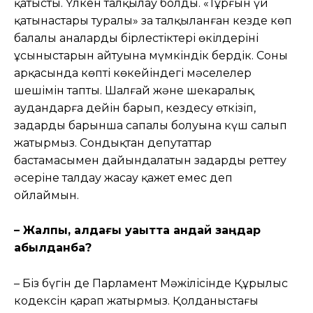
қатысты. Үлкен талқылау болды. «Тұрғын үй
қатынастары туралы» заң талқыланған кезде көп
балалы аналардың бірлестіктері өкілдерінің
ұсыныстарын айтуына мүмкіндік бердік. Соның
арқасында көптің көкейіндегі мəселелер
шешімін тапты. Шалғай жəне шекаралық
аудандарға дейін барып, кездесу өткізіп,
заңдардың барынша сапалы болуына күш салып
жатырмыз. Сондықтан депутаттар
бастамасымен дайындалатын заңдардың реттеу
əсеріне талдау жасау қажет емес деп
ойлаймын.
– Жалпы, алдағы уақытта қандай заңдар
қабылданбақ?
– Біз бүгін де Парламент Мəжілісінде Құрылыс
кодексін қарап жатырмыз. Қолданыстағы