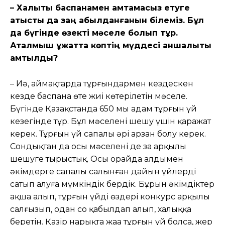
– Халықты баспанамен қамтамасыз етуге
қатысты да заң қабылданғанын білеміз. Бұл
да бүгінде өзекті мəселе болып тұр.
Аталмыш құжатта көптің мүддесі қаншалықты
қамтылды?
– Иə, аймақтарда тұрғындармен кездескен
кезде баспана өте жиі көтерілетін мəселе.
Бүгінде Қазақстанда 650 мың адам тұрғын үй
кезегінде тұр. Бұл мəселені шешу үшін қаражат
керек. Тұрғын үй сапалы əрі арзан болу керек.
Сондықтан да осы мəселені де заң арқылы
шешуге тырыстық. Осы орайда алдымен
əкімдерге сапалы салынған дайын үйлерді
сатып алуға мүмкіндік бердік. Бұрын əкімдіктер
ақша алып, тұрғын үйді өздері конкурс арқылы
салғызып, одан соң қабылдап алып, халыққа
беретін. Қазір нарықта жаңа тұрғын үй болса, жер