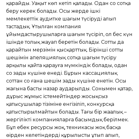
қарайды. Уақыт көп кетіп қалады. Одан соң сотқа
беру керек болады. Осы жерде ішкі
мемлекеттік аудитке шағым түсіруді алып
тастадық. Ұтылған компания
ұйымдастырушыларға шағым түсіріп, ол бес күн
ішінде толық жауап беретін болады. Соттың да
қарайтын мерзімін қысқарттық. Бірінші соттың
шешімін апеляциялық сотқа шағым түсіру
арқылы қайта қарауға мүмкіндік болады, одан
соң заңды күшіне енеді. Бұрын кассациялық
соттан соң ғана шешім заңды күшіне енетін. Осы
жағына басты назар аударылды. Сонымен қатар,
дұрыс жұмыс істемейтіндер жосықсыз
қатысушылар тізіміне енгізіліп, конкурсқа
қатыстырылмайтын болады. Тағы бір жаңалық –
жергілікті компанияларға басымдық берілмек.
Бұл еңбек ресурсы жоқ, техникасы жоқ басқа
өңірден келетіндердің құрылысты ұтып алып,