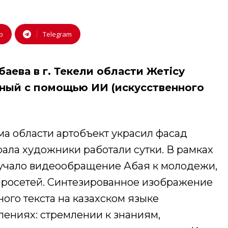
p
Telegram
баева в г. Текели области Жетісу
нный с помощью ИИ (искусственного
ма области артобъект украсил фасад
ала художники работали сутки. В рамках
вучало видеообращение Абая к молодежи,
йросетей. Синтезированное изображение
ого текста на казахском языке
лениях: стремлении к знаниям,