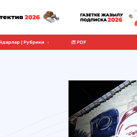
йдарлар | Рубрики
PDF