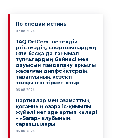
По следам истины
07.08.2026
JAQ.OrtCom шетелдік
әртістердің, спортшылардың
және басқа да танымал
тұлғалардың бейнесі мен
дауысын пайдалану арқылы
жасалған дипфейктердің
таралуының кезекті
толқынын тіркеп отыр
06.08.2026
Партиялар мен азаматтық
қоғамның өзара іс-қимылы
жүйелі негізде артып келеді
– «Sarap» клубының
сарапшылары
06.08.2026