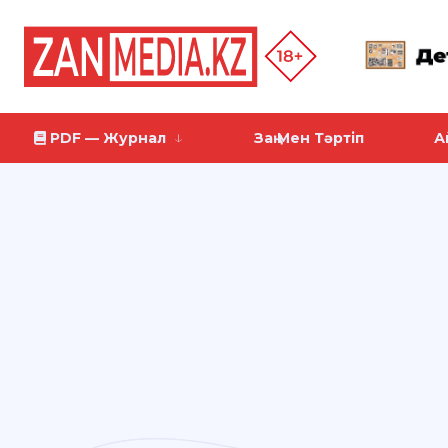
PDF — Журнал
Заң Мен Тәртіп
А