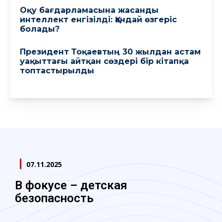
Оқу бағдарламасына жасанды
интеллект енгізілді: Қандай өзгеріс
болады?
Президент Тоқаевтың 30 жылдан астам
уақыттағы айтқан сөздері бір кітапқа
топтастырылды