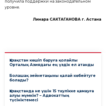
получила поддержки на законодательном
уровне.
Линара САКТАГАНОВА г. Астана
Қазақстан көшіп баруға қолайлы
Орталық Азиядағы ең үздік ел атанды
Болашақ зейнетақыны қалай көбейтуге
болады?
Қазақстанда не үшін 15 тәулікке қамауға
алуы мүмкін? – Адвокаттың
түсініктемесі