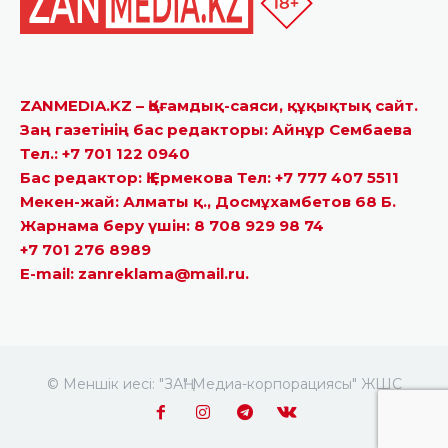
ZANMEDIA.KZ – Қоғамдық-саяси, құқықтық сайт.
Заң газетінің бас редакторы: Айнұр Сембаева
Тел.: +7 701 122 0940
Бас редактор: Қ.Ермекова Тел: +7 777 407 5511
Мекен-жай: Алматы қ., Досмұхамбетов 68 Б.
Жарнама беру үшін: 8 708 929 98 74
+7 701 276 8989
E-mail: zanreklama@mail.ru.
© Меншік иесі: "ЗАҢ" Медиа-корпорациясы" ЖШС