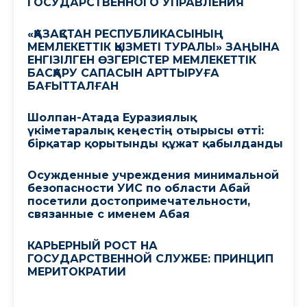
ГОСУДАРСТВЕННОГО УПРАВЛЕНИЯ
«ҚАЗАҚСТАН РЕСПУБЛИКАСЫНЫҢ
МЕМЛЕКЕТТІК ҚЫЗМЕТІ ТУРАЛЫ» ЗАҢЫНА
ЕНГІЗІЛГЕН ӨЗГЕРІСТЕР МЕМЛЕКЕТТІК
БАСҚАРУ САПАСЫН АРТТЫРУҒА
БАҒЫТТАЛҒАН
Шолпан-Атада Еуразиялық
үкіметаралық кеңестің отырысы өтті:
бірқатар қорытынды құжат қабылданды
Осужденные учреждения минимальной
безопасности УИС по области Абай
посетили достопримечательности,
связанные с именем Абая
КАРЬЕРНЫЙ РОСТ НА
ГОСУДАРСТВЕННОЙ СЛУЖБЕ: ПРИНЦИП
МЕРИТОКРАТИИ