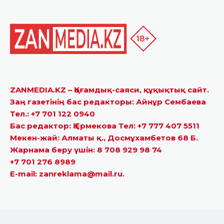
ZANMEDIA.KZ – Қоғамдық-саяси, құқықтық сайт.
Заң газетінің бас редакторы: Айнұр Сембаева
Тел.: +7 701 122 0940
Бас редактор: Қ.Ермекова Тел: +7 777 407 5511
Мекен-жай: Алматы қ., Досмұхамбетов 68 Б.
Жарнама беру үшін: 8 708 929 98 74
+7 701 276 8989
E-mail: zanreklama@mail.ru.