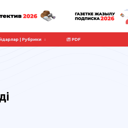
йдарлар | Рубрики
PDF
ді