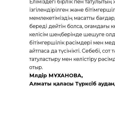
Еліміздегі бірлік пен татулықтың
ізгілендірілген және бітімгерш
мемлекетіміздің мақсатты бағд
береді дейтін болсақ, қоғамдағы 
келісім шеңберінде шешуге қол
бітімгершілік рәсімдері мен ме
айтпаса да түсінікті. Себебі, со
татуластыру мен келістіру рәсім
отыр.
Мөлдір МҰХАНОВА,
Алматы қаласы Түрксіб ауда