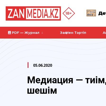
PDF — Журнал
Заң Мен Тәртіп
А
05.06.2020
Медиация — тиім
шешім