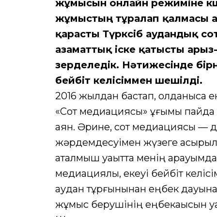
жұмысын онлайн режиміне көші
жұмыстың тұралап қалмасы а
қарасты Түрксіб аудандық со
азаматтық іске қатысты арыз
зерделедік. Нәтижесінде бі
бейбіт келісіммен шешілді.
2016 жылдан бастап, қолданысқа 
«Сот медиациясы» ұғымы пайда 
аян. Әрине, сот медиациясы — 
жәрдемдесуімен жүзеге асырылат
аталмыш уақытта менің қарауымда 
медиациялық, екеуі бейбіт келіс
аудан тұрғынынан еңбек дауына
жұмыс берушінің еңбекақысын уа