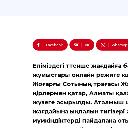
Facebook
VK
WhatsAp
Еліміздегі төтенше жағдайға
жұмыстары онлайн режиге көш
Жоғарғы Сотының төрағасы Жа
өңірлермен қатар, Алматы қа
жүзеге асырылды. Аталмыш ш
жағдайына ықпалын тигізері 
мүмкіндіктерді пайдалана оты