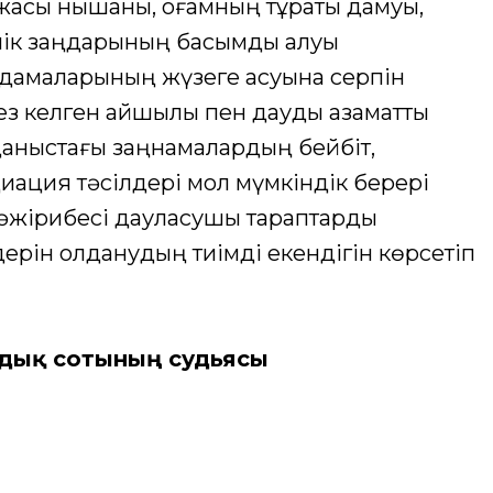
 жақсы нышаны, қоғамның тұрақты дамуы,
ілік заңдарының басымдық алуы
ардамаларының жүзеге асуына серпін
кез келген қайшылық пен дауды азаматтық
даныстағы заңнамалардың бейбіт,
диация тәсілдері мол мүмкіндік берері
т тәжірибесі дауласушы тараптарды
дерін қолданудың тиімді екендігін көрсетіп
ндық сотының судьясы