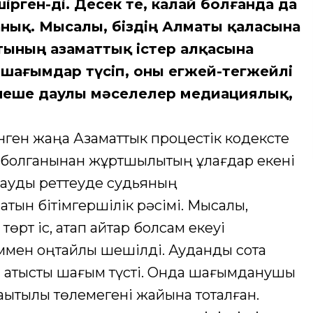
рген-ді. Десек те, калай болғанда да
нық. Мысалы, біздің Алматы қаласына
тының азаматтық істер алқасына
-шағымдар түсіп, оны егжей-тегжейлі
рнеше даулы мәселелер медиациялық,
енген жаңа Азаматтык процестік кодексте
болганынан жұртшылықтың құлағдар екені
дауды реттеуде судьяның
ын бітімгершілік рәсімі. Мысалы,
төрт іс, атап айтар болсам екеуі
іммен оңтайлы шешілді. Аудандық сотқа
 қатысты шағым түсті. Онда шағымданушы
қытылы төлемегені жайына тоқталған.