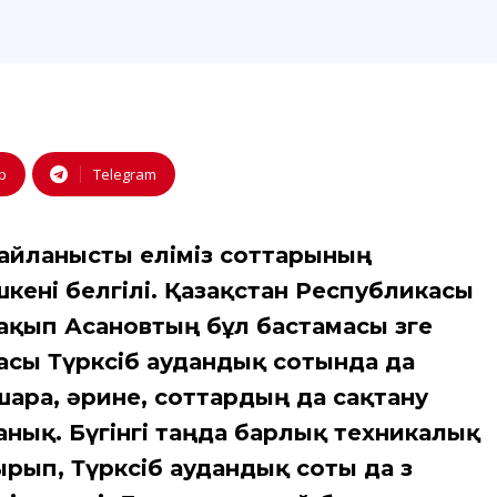
p
Telegram
 байланысты еліміз соттарының
кені белгілі. Қазақстан Республикасы
қып Асановтың бұл бастамасы өзге
ласы Түрксіб аудандық сотында да
ара, әрине, соттардың да сақтану
анық. Бүгінгі таңда барлық техникалық
рып, Түрксіб аудандық соты да өз