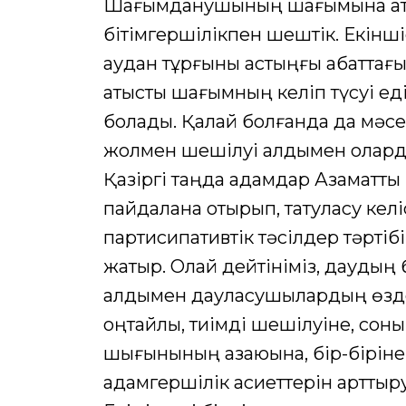
Шағымданушының шағымына қатыст
бітімгершілікпен шештік. Екіншіс
аудан тұрғыны астыңғы қабаттағы
қатысты шағымның келіп түсуі ед
болады. Қалай болғанда да мәсел
жолмен шешілуі алдымен олардың
Қазіргі таңда адамдар Азаматтық 
пайдалана отырып, татуласу кел
партисипативтік тәсілдер тәртіб
жатыр. Олай дейтініміз, даудың 
алдымен дауласушылардың өздер
оңтайлы, тиімді шешілуіне, сон
шығынының азаюына, бір-біріне
адамгершілік қасиеттерін арттыруғ