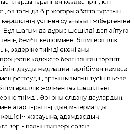
ы қарсы тараппен кездестіріп, істі
і, ол тағы да бір жоғары қабатта тұратын
 көршісінің үстінен су ағызып жібергеніне
і. Бұл шағым да дұрыс шешілді деп айтуға
енің бейбіт келісіммен, бітімгершілік
 өздеріне тиімді екені анық.
процестік кодексте белгіленген тәртіпті
ісімін, дауды медиация тәртібімен немесе
імен реттеудің артықшылығын түсініп келе
бітімгершілік жолмен тез шешілгені
іне тиімді. Әрі оны қолдану даулардың
ымен қатар тараптардың материалдық
 кешірім жасауына, адамдардың
а зор ықпалын тигізері сөзсіз.