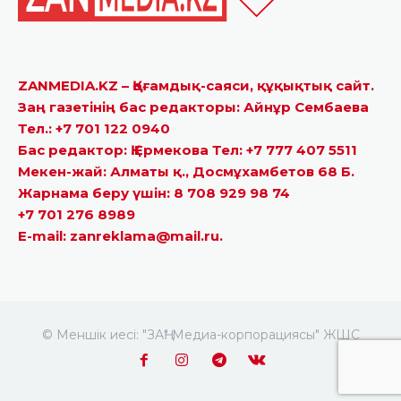
ZANMEDIA.KZ – Қоғамдық-саяси, құқықтық сайт.
Заң газетінің бас редакторы: Айнұр Сембаева
Тел.: +7 701 122 0940
Бас редактор: Қ.Ермекова Тел: +7 777 407 5511
Мекен-жай: Алматы қ., Досмұхамбетов 68 Б.
Жарнама беру үшін: 8 708 929 98 74
+7 701 276 8989
E-mail: zanreklama@mail.ru.
© Меншік иесі: "ЗАҢ" Медиа-корпорациясы" ЖШС