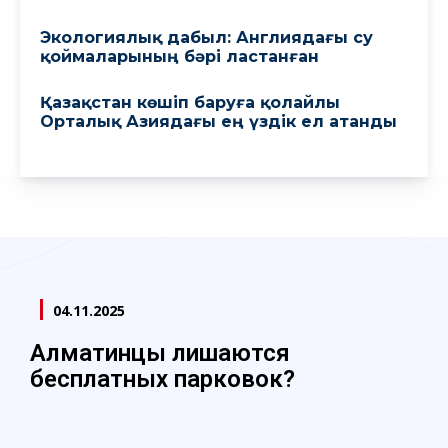
Экологиялық дабыл: Англиядағы су
қоймаларының бәрі ластанған
Қазақстан көшіп баруға қолайлы
Орталық Азиядағы ең үздік ел атанды