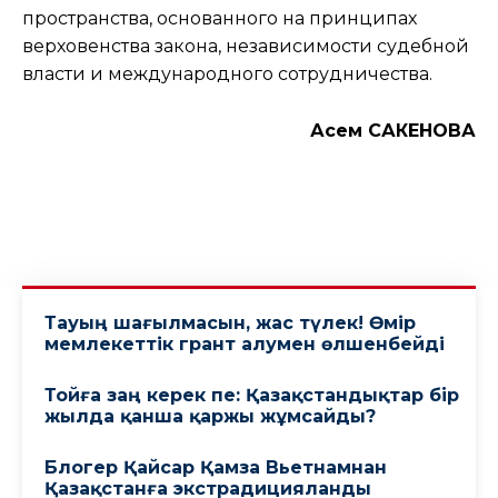
пространства, основанного на принципах
верховенства закона, независимости судебной
власти и международного сотрудничества.
Асем САКЕНОВА
Тауың шағылмасын, жас түлек! Өмiр
мемлекеттiк грант алумен өлшенбейдi
Тойға заң керек пе: Қазақстандықтар бір
жылда қанша қаржы жұмсайды?
Блогер Қайсар Қамза Вьетнамнан
Қазақстанға экстрадицияланды