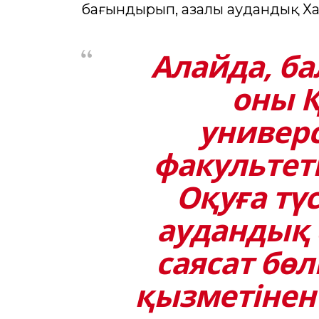
бағындырып, Қазалы аудандық Х
Алайда, ба
оны Қ
универс
факультеті
Оқуға тү
аудандық ә
саясат бө
қызметінен