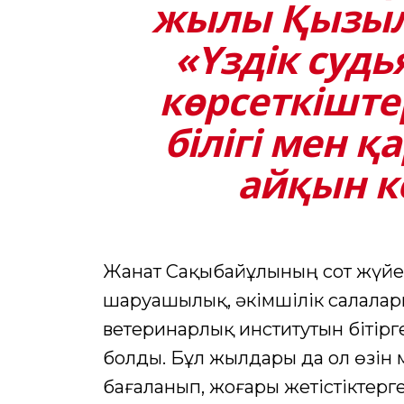
жылы Қызыл
«Үздік судь
көрсеткіште
білігі мен 
айқын көр
Жанат Сақыбайұлының сот жүйес
шаруашылық, әкімшілік салалар
ветеринарлық институтын бітірг
болды. Бұл жылдары да ол өзін м
бағаланып, жоғары жетістіктерге