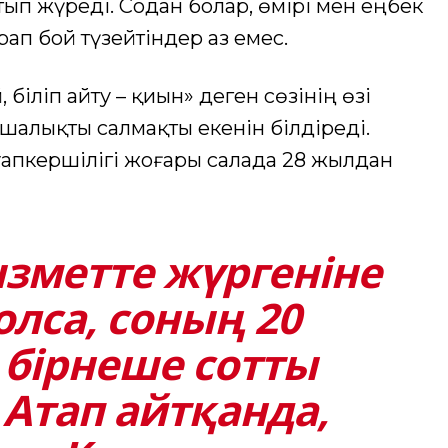
тып жүреді. Содан болар, өмірі мен еңбек
ап бой түзейтіндер аз емес.
біліп айту – қиын» деген сөзінің өзі
алықты салмақты екенін білдіреді.
апкершілігі жоғары салада 28 жылдан
зметте жүргеніне
олса, соның 20
бірнеше сотты
 Атап айтқанда,