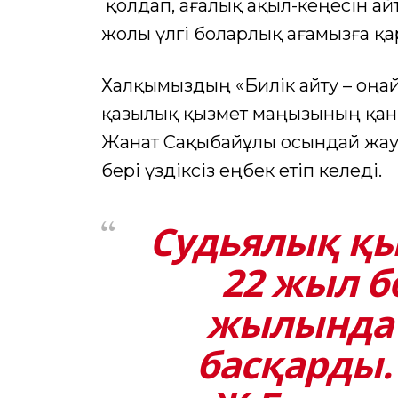
қолдап, ағалық ақыл-кеңесін ай
жолы үлгі боларлық ағамызға қар
Халқымыздың «Билік айту – оңай, 
қазылық қызмет маңызының қанш
Жанат Сақыбайұлы осындай жау
бері үздіксіз еңбек етіп келеді.
Судьялық қы
22 жыл б
жылында 
басқарды.