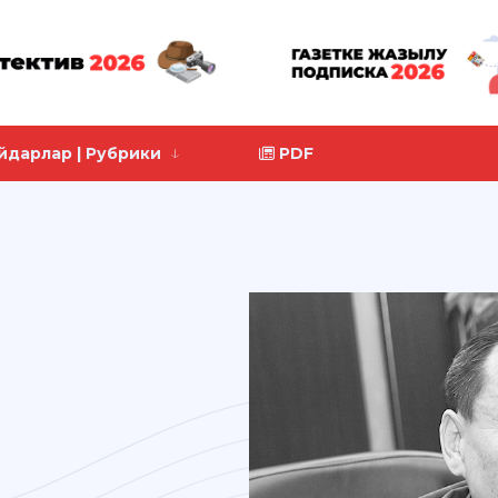
йдарлар | Рубрики
PDF