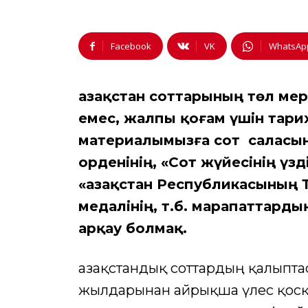
Facebook
VK
WhatsAp
Қазақстан соттарының төл мер
емес, жалпы қоғам үшін тари
материалымызға сот саласында
орденінің, «Сот жүйесінің үзд
«Қазақстан Республикасының 
медалінің, т.б. марапаттард
арқау болмақ.
Қазақстандық соттардың қалыпта
жылдарынан айрықша үлес қосқ