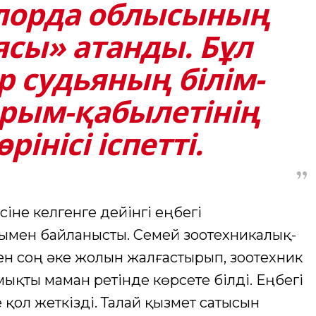
орда облысының
ясы» атанды. Бұл
р судьяның білім-
қарым-қабылетінің
інісі іспетті.
іне келгенге дейінгі еңбегі
ымен байланысты. Семей зоотехникалық-
ен соң әке жолын жалғастырып, зоотехник
ықты маман ретінде көрсете білді. Еңбегі
 қол жеткізді. Талай қызмет сатысын