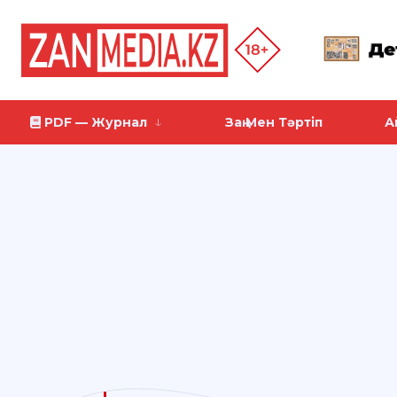
PDF — Журнал
Заң Мен Тәртіп
А