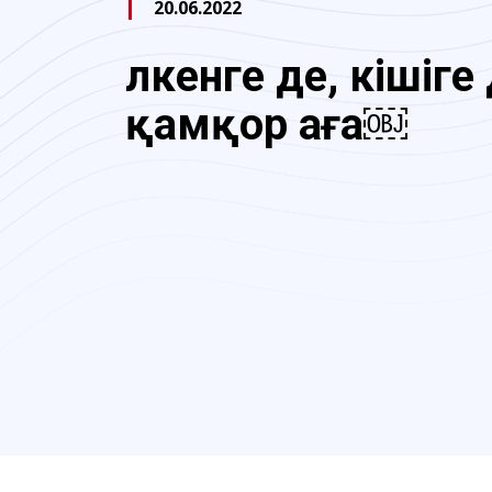
20.06.2022
Үлкенге де, кішіге
қамқор аға￼