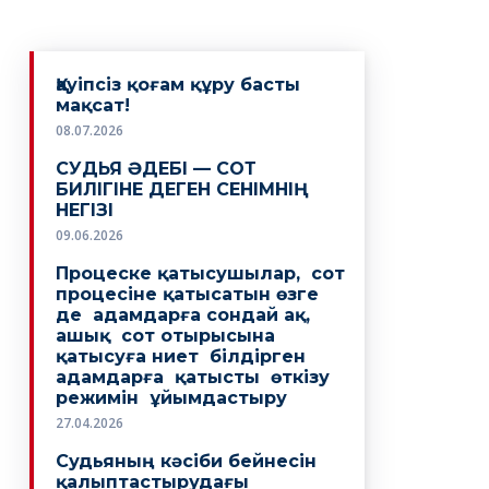
Қауіпсіз қоғам құру басты
мақсат!
08.07.2026
СУДЬЯ ӘДЕБІ — СОТ
БИЛІГІНЕ ДЕГЕН СЕНІМНІҢ
НЕГІЗІ
09.06.2026
Процеске қатысушылар, сот
процесіне қатысатын өзге
де адамдарға сондай ақ,
ашық сот отырысына
қатысуға ниет білдірген
адамдарға қатысты өткізу
режимін ұйымдастыру
27.04.2026
Судьяның кәсіби бейнесін
қалыптастырудағы