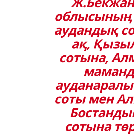
Ж.Бекжан
облысының 
аудандық со
ақ, Қызы
сотына, А
маманд
ауданаралы
соты мен А
Бостанды
сотына төр