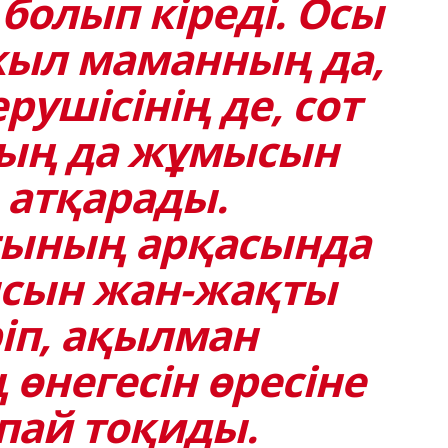
болып кіреді. Осы
жыл маманның да,
рушісінің де, сот
ың да жұмысын
 атқарады.
ының арқасында
сын жан-жақты
іп, ақылман
өнегесін өресіне
ай тоқиды.