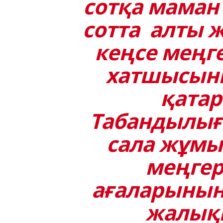
сотқа маман 
сотта алты 
кеңсе меңге
хатшысын
қатар
Табандылығ
сала жұмы
меңгер
ағаларының 
жалықп