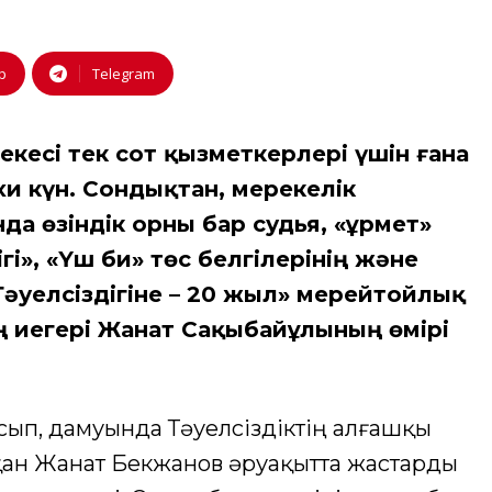
p
Telegram
екесі тек сот қызметкерлері үшін ғана
хи күн. Сондықтан, мерекелік
 өзіндік орны бар судья, «Құрмет»
ігі», «Үш би» төс белгілерінің және
Тәуелсіздігіне – 20 жыл» мерейтойлық
ың иегері Жанат Сақыбайұлының өмірі
сып, дамуында Тәуелсіздіктің алғашқы
ан Жанат Бекжанов әруақытта жастарды