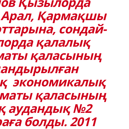
ов Қызылорда
Арал, Қармақшы
ттарына, сондай-
лорда қалалық
лматы қаласының
андырылған
қ экономикалық
лматы қаласының
қ аудандық №2
аға болды. 2011