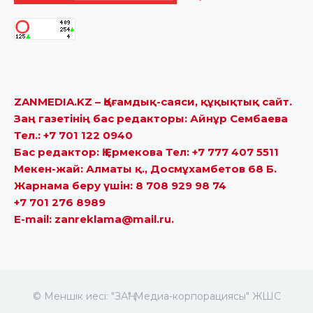
ZANMEDIA.KZ – Қоғамдық-саяси, құқықтық сайт.
Заң газетінің бас редакторы: Айнұр Сембаева
Тел.: +7 701 122 0940
Бас редактор: Қ.Ермекова Тел: +7 777 407 5511
Мекен-жай: Алматы қ., Досмұхамбетов 68 Б.
Жарнама беру үшін: 8 708 929 98 74
+7 701 276 8989
E-mail: zanreklama@mail.ru.
© Меншік иесі: "ЗАҢ" Медиа-корпорациясы" ЖШС