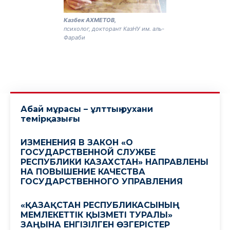
Казбек АХМЕТОВ,
психолог, докторант КазНУ им. аль-
Фараби
Абай мұрасы – ұлттың рухани
темірқазығы
ИЗМЕНЕНИЯ В ЗАКОН «О
ГОСУДАРСТВЕННОЙ СЛУЖБЕ
РЕСПУБЛИКИ КАЗАХСТАН» НАПРАВЛЕНЫ
НА ПОВЫШЕНИЕ КАЧЕСТВА
ГОСУДАРСТВЕННОГО УПРАВЛЕНИЯ
«ҚАЗАҚСТАН РЕСПУБЛИКАСЫНЫҢ
МЕМЛЕКЕТТІК ҚЫЗМЕТІ ТУРАЛЫ»
ЗАҢЫНА ЕНГІЗІЛГЕН ӨЗГЕРІСТЕР