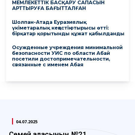
МЕМЛЕКЕТТІК БАСҚАРУ САПАСЫН
АРТТЫРУҒА БАҒЫТТАЛҒАН
Шолпан-Атада Еуразиялық
үкіметаралық кеңестің отырысы өтті:
бірқатар қорытынды құжат қабылданды
Осужденные учреждения минимальной
безопасности УИС по области Абай
посетили достопримечательности,
связанные с именем Абая