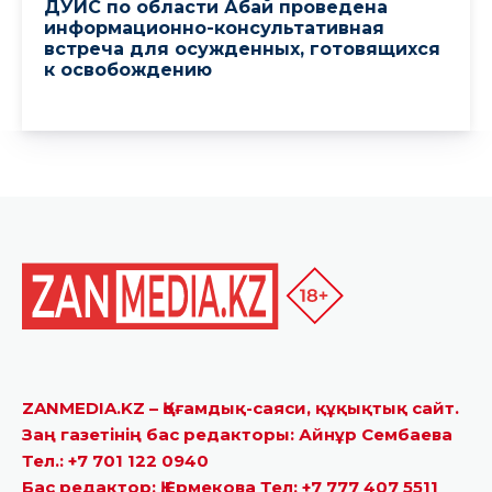
ZANMEDIA.KZ – Қоғамдық-саяси, құқықтық сайт.
Заң газетінің бас редакторы: Айнұр Сембаева
Тел.: +7 701 122 0940
Бас редактор: Қ.Ермекова Тел: +7 777 407 5511