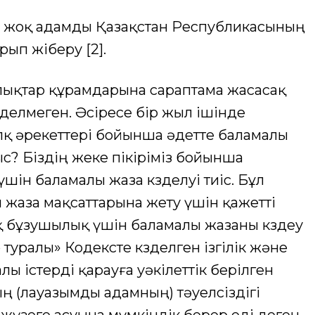
ғы жоқ адамды Қазақстан Республикасының
ып жіберу [2].
лықтар құрамдарына сараптама жасасақ
зделмеген. Әсіресе бір жыл ішінде
қ әрекеттері бойынша әдетте баламалы
с? Біздің жеке пікіріміз бойынша
ін баламалы жаза көзделуі тиіс. Бұл
 жаза мақсаттарына жету үшін қажетті
ық бұзушылық үшін баламалы жазаны көздеу
уралы» Кодексте көзделген ізгiлiк және
ы істерді қарауға уәкілеттік берілген
ң (лауазымды адамның) тәуелсiздiгi