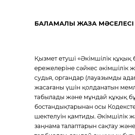
БАЛАМАЛЫ ЖАЗА МӘСЕЛЕСІ
Қызмет етуші «Әкімшілік құқық
ережелеріне сәйкес әкiмшiлiк жа
судья, органдар (лауазымды ад
жасағаны үшiн қолданатын мем
табылады және мұндай құқық б
бостандықтарынан осы Кодексте
шектелуін қамтиды. Әкiмшiлiк 
заңнама талаптарын сақтау және