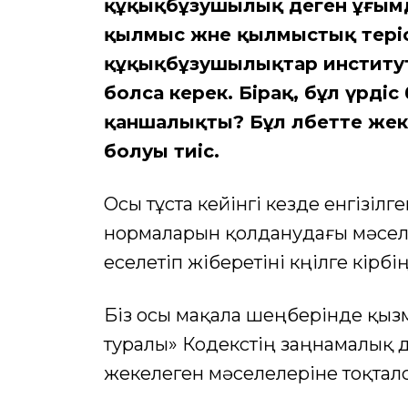
құқықбұзушылық деген ұғымды
қылмыс және қылмыстық теріс 
құқықбұзушылықтар институ
болса керек. Бірақ, бұл үрдіс 
қаншалықты? Бұл әлбетте жеке
болуы тиіс.
Осы тұста кейінгі кезде енгізілг
нормаларын қолданудағы мәсе
еселетіп жіберетіні көңілге кірбің
Біз осы мақала шеңберінде қыз
туралы» Кодекстің заңнамалық дә
жекелеген мәселелеріне тоқталс