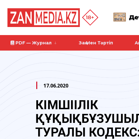
PDF — Журнал
Заң Мен Тәртіп
А
17.06.2020
ӘКІМШІІЛІК
ҚҰҚЫҚБҰЗУШЫ
ТУРАЛЫ КОДЕКС: