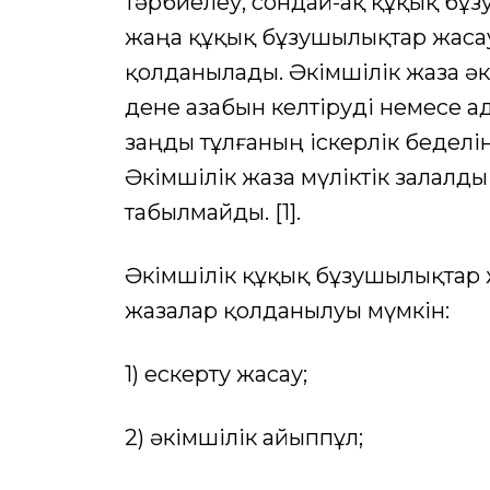
тәрбиелеу, сондай-ақ құқық бұзу
жаңа құқық бұзушылықтар жаса
қолданылады. Әкiмшiлiк жаза әк
дене азабын келтіруді немесе а
заңды тұлғаның iскерлiк беделiн
Әкiмшiлiк жаза мүлiктiк залалд
табылмайды. [1].
Әкiмшiлiк құқық бұзушылықтар 
жазалар қолданылуы мүмкін:
1) ескерту жасау;
2) әкiмшiлiк айыппұл;