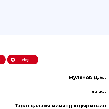
p
Telegram
Мәуленов Д.Б.,
з.ғ.к.,
Тараз қаласы мамандандырылған