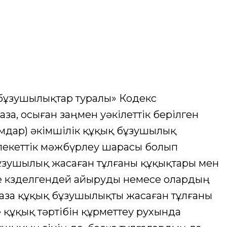
 бұзушылықтар туралы» Кодекс
за, осыған заңмен уәкiлеттiк берiлген
амдар) әкiмшiлiк құқық бұзушылық
лекеттiк мәжбүрлеу шарасы болып
ұзушылық жасаған тұлғаны құқықтары мен
 көзделгендей айыруды немесе олардың
жаза құқық бұзушылықты жасаған тұлғаны
 құқық тәртiбiн құрметтеу рухында