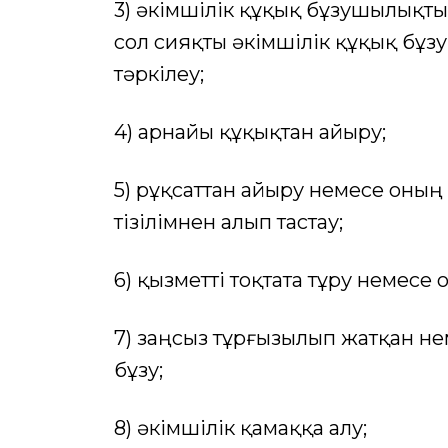
3) әкiмшiлiк құқық бұзушылықты
сол сияқты әкiмшiлiк құқық бұз
тәркiлеу;
4) арнайы құқықтан айыру;
5) рұқсаттан айыру немесе оның
тiзiлiмнен алып тастау;
6) қызметті тоқтата тұру немесе 
7) заңсыз тұрғызылып жатқан н
бұзу;
8) әкімшілік қамаққа алу;