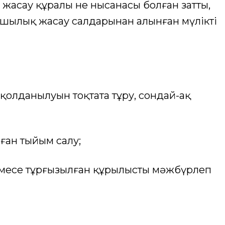
 жасау құралы не нысанасы болған затты,
ушылық жасау салдарынан алынған мүлiктi
 қолданылуын тоқтата тұру, сондай-ақ
оған тыйым салу;
емесе тұрғызылған құрылысты мәжбүрлеп