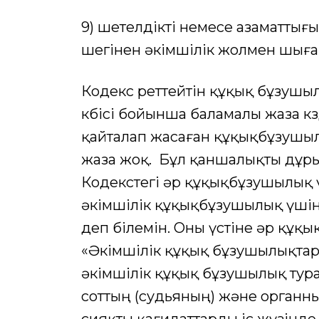
9) шетелдікті немесе азаматты
шегінен әкімшілік жолмен шығар
Кодекс реттейтін құқық бұзушы
көбісі бойынша баламалы жаза кө
қайталап жасаған құқықбұзушыл
жаза жоқ. Бұл қаншалықты дұры
Кодекстегі әр құқықбұзушылық үш
әкімшілік құқықбұзушылық үшін
деп білемін. Оны үстіне әр құқ
«Әкімшілік құқық бұзушылықтар т
әкімшілік құқық бұзушылық турал
соттың (судьяның) және органны