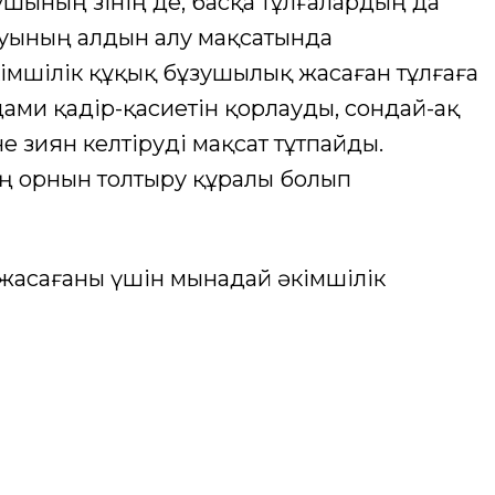
шының өзiнiң де, басқа тұлғалардың да
уының алдын алу мақсатында
iмшiлiк құқық бұзушылық жасаған тұлғаға
дами қадiр-қасиетiн қорлауды, сондай-ақ
е зиян келтіруді мақсат тұтпайды.
ың орнын толтыру құралы болып
жасағаны үшiн мынадай әкiмшiлiк