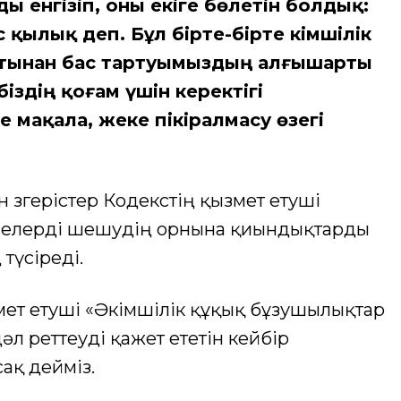
 енгізіп, оны екіге бөлетін болдық:
қылық деп. Бұл бірте-бірте әкімшілік
тынан бас тартуымыздың алғышарты
біздің қоғам үшін керектігі
 мақала, жеке пікіралмасу өзегі
ен өзгерістер Кодекстің қызмет етуші
лелерді шешудің орнына қиындықтарды
 түсіреді.
мет етуші «Әкімшілік құқық бұзушылықтар
л реттеуді қажет ететін кейбір
ақ дейміз.