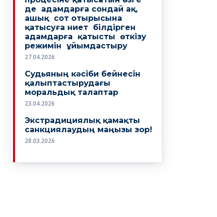
де адамдарға сондай ақ,
ашық сот отырысына
қатысуға ниет білдірген
адамдарға қатысты өткізу
режимін ұйымдастыру
27.04.2026
Судьяның кәсіби бейнесін
қалыптастырудағы
моральдық талаптар
23.04.2026
Экстрадициялық қамақты
санкциялаудың маңызы зор!
28.03.2026