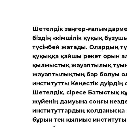
Шетелдік заңгер-ғалымдармен
біздің «әкімшілік құқық бұзу
түсінбей жатады. Олардың тү
құқыққа қайшы әрекет орын ал
қылмыстық жауаптылық туынд
жауаптылықтың бар болуы ола
институтты Кеңестік дәуірді
Шетелдік, әсіресе Батыстық 
жүйенің дамуына соңғы кездер
институттардың қолданысқа е
бұрын тек қылмыс институты