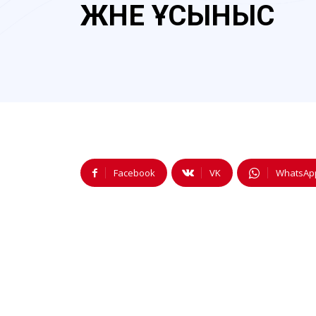
ЖӘНЕ ҰСЫНЫС
Facebook
VK
WhatsAp