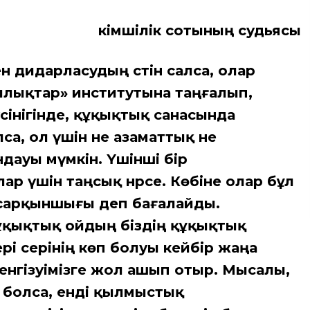
әкімшілік сотының судьясы
 дидарласудың сәтін салса, олар
шылықтар» институтына таңғалып,
сінігінде, құқықтық санасында
са, ол үшін не азаматтық не
ауы мүмкін. Үшінші бір
р үшін таңсық нәрсе. Көбіне олар бұл
ң сарқыншығы деп бағалайды.
құқықтық ойдың біздің құқықтық
і әсерінің көп болуы кейбір жаңа
нгізуімізге жол ашып отыр. Мысалы,
 болса, енді қылмыстық