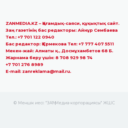
ZANMEDIA.KZ – Қоғамдық-саяси, құқықтық сайт.
Заң газетінің бас редакторы: Айнұр Сембаева
Тел.: +7 701 122 0940
Бас редактор: Қ.Ермекова Тел: +7 777 407 5511
Мекен-жай: Алматы қ., Досмұхамбетов 68 Б.
Жарнама беру үшін: 8 708 929 98 74
+7 701 276 8989
E-mail: zanreklama@mail.ru.
© Меншік иесі: "ЗАҢ" Медиа-корпорациясы" ЖШС