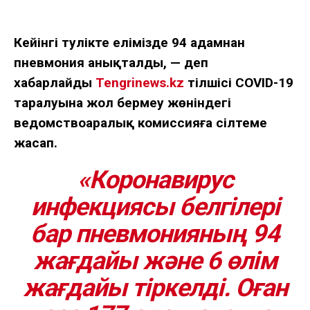
Кейінгі тәулікте елімізде 94 адамнан
пневмония анықталды, — деп
хабарлайды
Tengrinews.kz
тілшісі COVID-19
таралуына жол бермеу жөніндегі
ведомствоаралық комиссияға сілтеме
жасап.
«Коронавирус
инфекциясы белгілері
бар пневмонияның 94
жағдайы және 6 өлім
жағдайы тіркелді. Оған