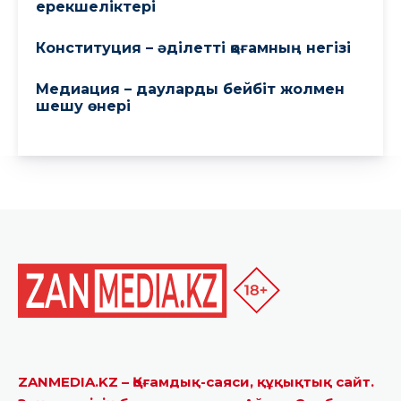
ZANMEDIA.KZ – Қоғамдық-саяси, құқықтық сайт.