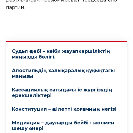
партии.
Судья әдебі – кәсіби жауапкершіліктің
маңызды бөлігі.
Апостильдің халықаралық құқықтағы
маңызы
Кассациялық сатыдағы іс жүргізудің
ерекшеліктері
Конституция – әділетті қоғамның негізі
Медиация – дауларды бейбіт жолмен
шешу өнері