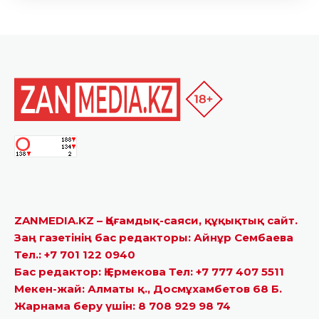
ZANMEDIA.KZ – Қоғамдық-саяси, құқықтық сайт.
Заң газетінің бас редакторы: Айнұр Сембаева
Тел.: +7 701 122 0940
Бас редактор: Қ.Ермекова Тел: +7 777 407 5511
Мекен-жай: Алматы қ., Досмұхамбетов 68 Б.
Жарнама беру үшін: 8 708 929 98 74