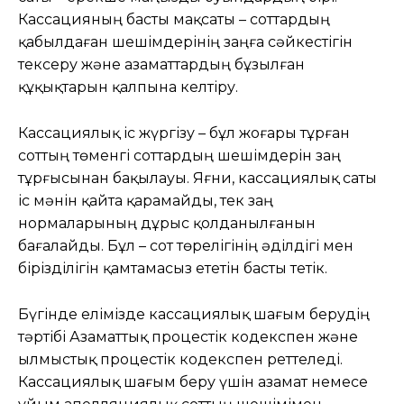
Кассацияның басты мақсаты – соттардың
қабылдаған шешімдерінің заңға сәйкестігін
тексеру және азаматтардың бұзылған
құқықтарын қалпына келтіру.
Кассациялық іс жүргізу – бұл жоғары тұрған
соттың төменгі соттардың шешімдерін заң
тұрғысынан бақылауы. Яғни, кассациялық саты
іс мәнін қайта қарамайды, тек заң
нормаларының дұрыс қолданылғанын
бағалайды. Бұл – сот төрелігінің әділдігі мен
бірізділігін қамтамасыз ететін басты тетік.
Бүгінде елімізде кассациялық шағым берудің
тәртібі Азаматтық процестік кодекспен және
Қылмыстық процестік кодекспен реттеледі.
Кассациялық шағым беру үшін азамат немесе