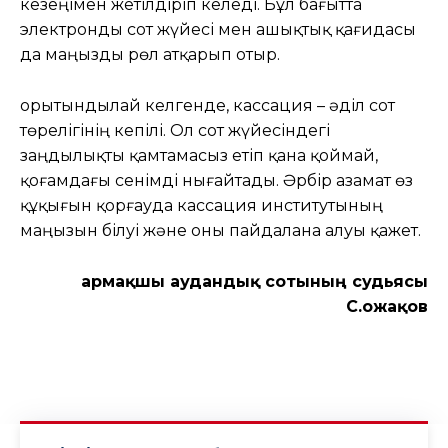
кезеңімен жетілдіріп келеді. Бұл бағытта
электронды сот жүйесі мен ашықтық қағидасы
да маңызды рөл атқарып отыр.
Қорытындылай келгенде, кассация – әділ сот
төрелігінің кепілі. Ол сот жүйесіндегі
заңдылықты қамтамасыз етіп қана қоймай,
қоғамдағы сенімді нығайтады. Әрбір азамат өз
құқығын қорғауда кассация институтының
маңызын білуі және оны пайдалана алуы қажет.
Қармақшы аудандық сотының судьясы
С.Қожақов