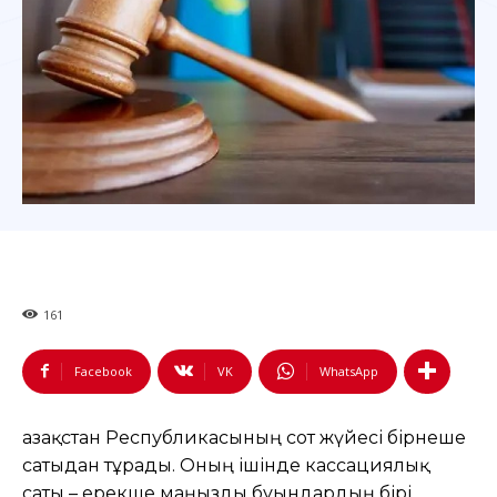
161
Facebook
VK
WhatsApp
Қазақстан Республикасының сот жүйесі бірнеше
сатыдан тұрады. Оның ішінде кассациялық
саты – ерекше маңызды буындардың бірі.