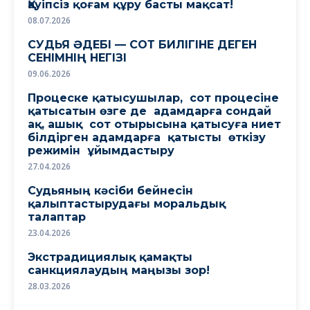
Қауіпсіз қоғам құру басты мақсат!
08.07.2026
СУДЬЯ ӘДЕБІ — СОТ БИЛІГІНЕ ДЕГЕН
СЕНІМНІҢ НЕГІЗІ
09.06.2026
Процеске қатысушылар, сот процесіне
қатысатын өзге де адамдарға сондай
ақ, ашық сот отырысына қатысуға ниет
білдірген адамдарға қатысты өткізу
режимін ұйымдастыру
27.04.2026
Судьяның кәсіби бейнесін
қалыптастырудағы моральдық
талаптар
23.04.2026
Экстрадициялық қамақты
санкциялаудың маңызы зор!
28.03.2026