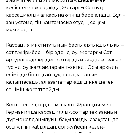
ұйым апелляциялық соттың шешімімен
келіспеген жағдайда, Жоғарғы Соттың
кассациялық алқасына өтініш бере алады. Бұл –
заң үстемдігін қамтамасыз етудің соңғы
мүмкіндігі.
Кассация институтының басты артықшылығы –
сот тәжірибесін біріздендіру. Жоғарғы Сот
әртүрлі өңірлердегі соттардың заңды әрқалай
түсіндіру жағдайларын түзетеді. Осы арқылы
елімізде бірыңғай құқықтық ұстаным
қалыптасады, ал азаматтар әділдікке деген
сенімін жоғалтпайды.
Көптеген елдерде, мысалы, Франция мен
Германияда кассациялық соттар тек заңның
дұрыс қолданылуын бақылайды. Қазақстан да
осы үлгіні қабылдап, сот жүйесін кезең-