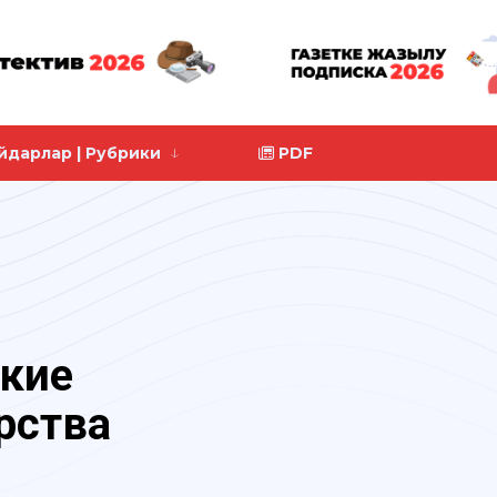
йдарлар | Рубрики
PDF
акие
рства