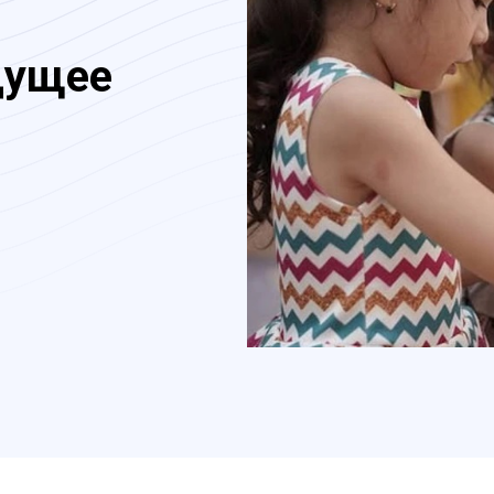
дущее