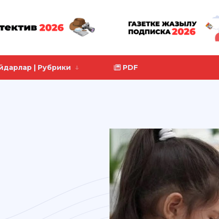
йдарлар | Рубрики
PDF