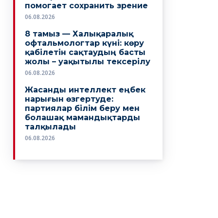
помогает сохранить зрение
06.08.2026
8 тамыз — Халықаралық
офтальмологтар күні: көру
қабілетін сақтаудың басты
жолы – уақытылы тексерілу
06.08.2026
Жасанды интеллект еңбек
нарығын өзгертуде:
партиялар білім беру мен
болашақ мамандықтарды
талқылады
06.08.2026