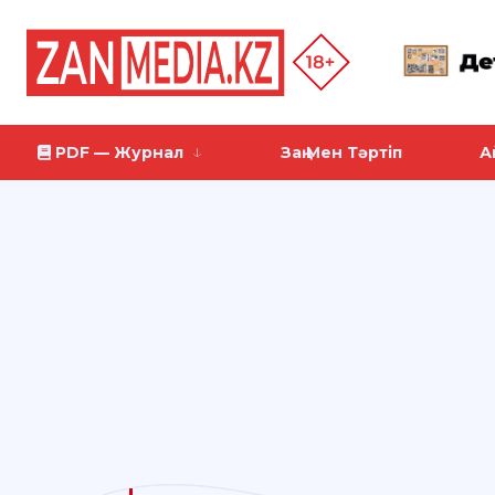
PDF — Журнал
Заң Мен Тәртіп
А