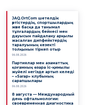
JAQ.OrtCom шетелдік
әртістердің, спортшылардың
және басқа да танымал
тұлғалардың бейнесі мен
дауысын пайдалану арқылы
жасалған дипфейктердің
таралуының кезекті
толқынын тіркеп отыр
06.08.2026
Партиялар мен азаматтық
қоғамның өзара іс-қимылы
жүйелі негізде артып келеді
– «Sarap» клубының
сарапшылары
06.08.2026
8 августа — Международный
день офтальмологии:
своевременная диагностика