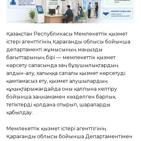
Қазақстан Республикасы Мемлекеттік қызмет
істері агенттігінің Қарағанды облысы бойынша
департаменті жұмысының маңызды
бағыттарының бірі — мемлекеттік қызмет
көрсету саласында заң бұзушылықтардың
алдын-алу, халыққа сапалы қызмет көрсетуді
қамтамасыз ету, қызмет алушылардың
құқықтарыжағдайда оны қалпына келтіру
бойынша заңнамамен көзделген барлық
тетіктерді қолдана отырып, шараларды
қабылдау.
Мемлекеттік қызмет істері агенттігінің
Қарағанды облысы бойынша Департаментімен