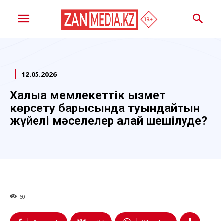
12.05.2026
Халыққа мемлекеттік қызмет
көрсету барысында туындайтын
жүйелі мәселелер қалай шешілуде?
60