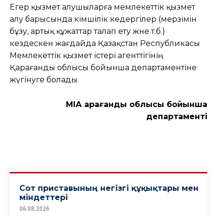
Егер қызмет алушыларға мемлекеттік қызмет
алу барысында әкімшілік кедергілер (мерзімін
бұзу, артық құжаттар талап ету және т.б.)
кездескен жағдайда Қазақстан Республикасы
Мемлекеттік қызмет істері агенттігінің
Қарағанды облысы бойынша департаментіне
жүгінуге болады.
МҚІА Қарағанды облысы бойынша
департаменті
Сот приставының негізгі құқықтары мен
міндеттері
06.08.2026