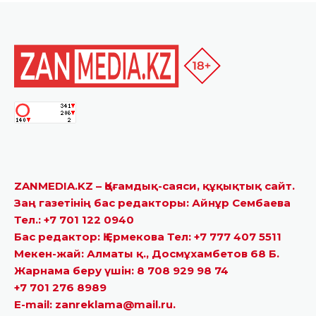
ZANMEDIA.KZ – Қоғамдық-саяси, құқықтық сайт.
Заң газетінің бас редакторы: Айнұр Сембаева
Тел.: +7 701 122 0940
Бас редактор: Қ.Ермекова Тел: +7 777 407 5511
Мекен-жай: Алматы қ., Досмұхамбетов 68 Б.
Жарнама беру үшін: 8 708 929 98 74
+7 701 276 8989
E-mail: zanreklama@mail.ru.