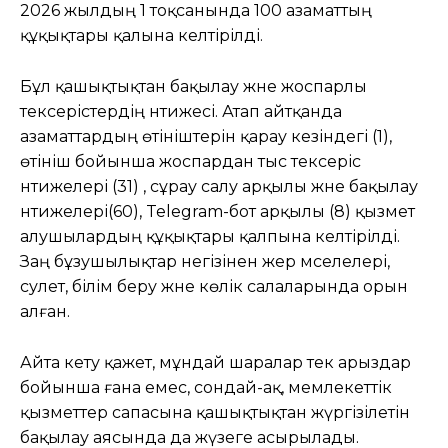
2026 жылдың 1 тоқсанында 100 азаматтың
құқықтары қалына келтірілді.
Бұл қашықтықтан бақылау және жоспарлы
тексерістердің нәтижесі. Атап айтқанда
азаматтардың өтініштерін қарау кезіндегі (1),
өтініш бойынша жоспардан тыс тексеріс
нәтижелері (31) , сұрау салу арқылы және бақылау
нәтижелері(60), Telegram-бот арқылы (8) қызмет
алушылардың құқықтары қалпына келтірілді.
Заң бұзушылықтар негізінен жер мәселелері,
сәулет, білім беру және көлік салаларында орын
алған.
Айта кету қажет, мұндай шаралар тек арыздар
бойынша ғана емес, сондай-ақ, мемлекеттік
қызметтер сапасына қашықтықтан жүргізілетін
бақылау аясында да жүзеге асырылады.