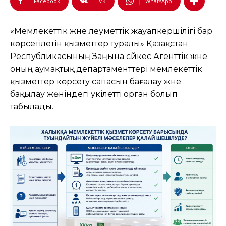
Facebook
VK
WhatsApp
«Мемлекеттік және әлеуметтік жауапкершілігі бар
көрсетілетін қызметтер туралы» Қазақстан
Республикасының Заңына сәйкес Агенттік және
оның аумақтық департаменттері мемлекеттік
қызметтер көрсету сапасын бағалау және
бақылау жөніндегі уәкілетті орган болып
табылады.