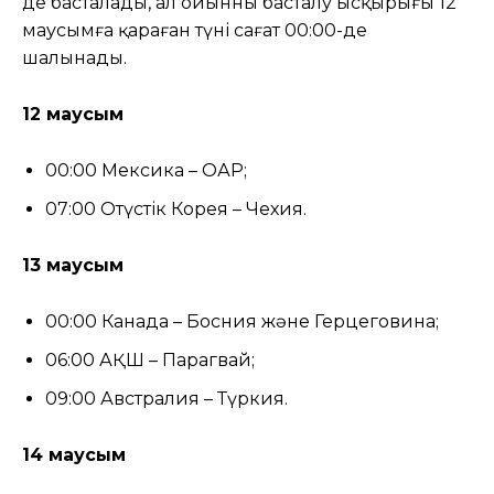
де басталады, ал ойынның басталу ысқырығы 12
маусымға қараған түні сағат 00:00-де
шалынады.
12 маусым
00:00 Мексика – ОАР;
07:00 Оңтүстік Корея – Чехия.
13 маусым
00:00 Канада – Босния және Герцеговина;
06:00 АҚШ – Парагвай;
09:00 Австралия – Түркия.
14 маусым