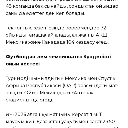
48 команда бақ сынайды, сондықтан ойындар
саны да әдеттегіден көп болады.
Тек топтық кезеңнің өзінде көрермендер 72
ойынды тамашалай алады, ал жалпы АҚШ,
Мексика және Канадада 104 кездесу өтеді.
Футболдан әлем чемпионаты: Күнделікті
ойын кестесі
Турнирдің шымылдығын Мексика мен Оңтүстік
Африка Республикасы (ОАР) арасындағы матч
ашады. Ойын Мехикодағы «Ацтека»
стадионында өтеді.
ӘЧ-2026 алғашқы матчының көрсетілімі 11
маусым күні Қазақстан уақытымен сағат 23:50-