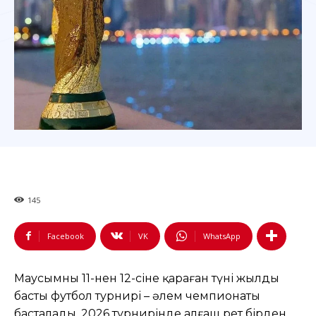
145
Facebook
VK
WhatsApp
Маусымның 11-нен 12-сіне қараған түні жылдың
басты футбол турнирі – әлем чемпионаты
басталады. 2026 турнирінде алғаш рет бірден