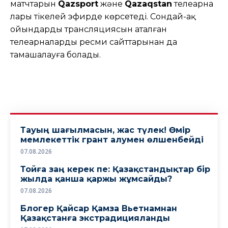
матчтарын
Qazsport
және
Qazaqstan
телеарна
лары тікелей эфирде көрсетеді. Сондай-ақ
ойындардың трансляциясын аталған
телеарналардың ресми сайттарынан да
тамашалауға болады.
Тауың шағылмасын, жас түлек! Өмiр
мемлекеттiк грант алумен өлшенбейдi
07.08.2026
Тойға заң керек пе: Қазақстандықтар бір
жылда қанша қаржы жұмсайды?
07.08.2026
Блогер Қайсар Қамза Вьетнамнан
Қазақстанға экстрадицияланды