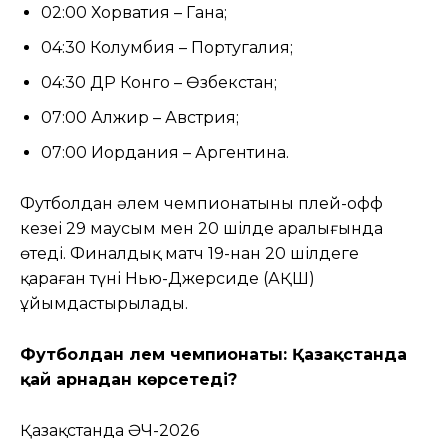
02:00 Хорватия – Гана;
04:30 Колумбия – Португалия;
04:30 ДР Конго – Өзбекстан;
07:00 Алжир – Австрия;
07:00 Иордания – Аргентина.
Футболдан әлем чемпионатының плей-офф
кезеңі 29 маусым мен 20 шілде аралығында
өтеді. Финалдық матч 19-нан 20 шілдеге
қараған түні Нью-Джерсиде (АҚШ)
ұйымдастырылады.
Футболдан әлем чемпионаты: Қазақстанда
қай арнадан көрсетеді?
Қазақстанда ӘЧ-2026