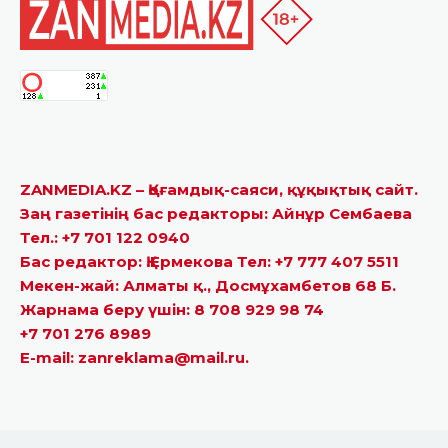
ZANMEDIA.KZ – Қоғамдық-саяси, құқықтық сайт.
Заң газетінің бас редакторы: Айнұр Сембаева
Тел.: +7 701 122 0940
Бас редактор: Қ.Ермекова Тел: +7 777 407 5511
Мекен-жай: Алматы қ., Досмұхамбетов 68 Б.
Жарнама беру үшін: 8 708 929 98 74
+7 701 276 8989
E-mail: zanreklama@mail.ru.