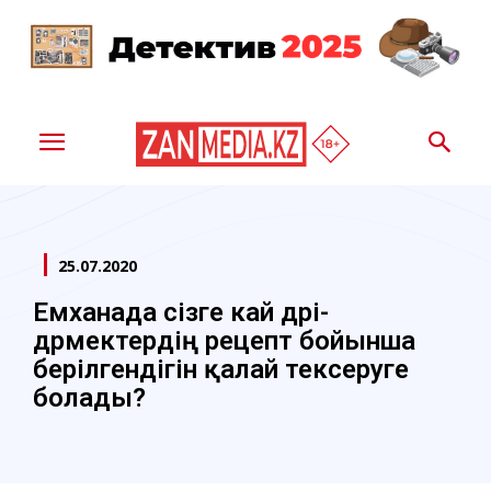
25.07.2020
​​Емханада сізге кай дәрі-
дәрмектердің рецепт бойынша
берілгендігін қалай тексеруге
болады?