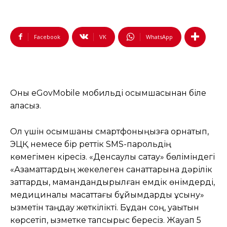
Facebook
VK
WhatsApp
Оны eGovMobile мобильді қосымшасынан біле
аласыз.
Ол үшін қосымшаны смартфоныңызға орнатып,
ЭЦҚ немесе бір реттік SMS-парольдің
көмегімен кіресіз. «Денсаулық сақтау» бөліміндегі
«Азаматтардың жекелеген санаттарына дәрілік
заттарды, мамандандырылған емдік өнімдерді,
медициналық мақсаттағы бұйымдарды ұсыну»
қызметін таңдау жеткілікті. Бұдан соң, уақытын
көрсетіп, қызметке тапсырыс бересіз. Жауап 5