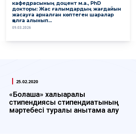
кафедрасының доцент м.а., PhD
докторы: Жас ғалымдардың жағдайын
жасауға арналған көптеген шаралар
қолға алынып...
09.03.2026