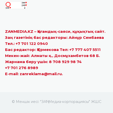
ZANMEDIA.KZ – Қоғамдық-саяси, құқықтық сайт.
Заң газетінің бас редакторы: Айнұр Сембаева
Тел.: +7 701 122 0940
Бас редактор: Қ.Ермекова Тел: +7 777 407 5511
Мекен-жай: Алматы қ., Досмұхамбетов 68 Б.
Жарнама беру үшін: 8 708 929 98 74
+7 701 276 8989
E-mail: zanreklama@mail.ru.
© Меншік иесі: "ЗАҢ" Медиа-корпорациясы" ЖШС