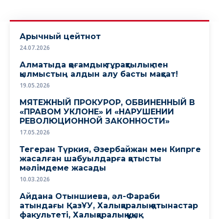
Арычный цейтнот
24.07.2026
Алматыда қоғамдық тұрақтылық пен
қылмыстың алдын алу басты мақсат!
19.05.2026
МЯТЕЖНЫЙ ПРОКУРОР, ОБВИНЕННЫЙ В
«ПРАВОМ УКЛОНЕ» И «НАРУШЕНИИ
РЕВОЛЮЦИОННОЙ ЗАКОННОСТИ»
17.05.2026
Тегеран Түркия, Әзербайжан мен Кипрге
жасалған шабуылдарға қатысты
мәлімдеме жасады
10.03.2026
Айдана Отыншиева, әл-Фараби
атындағы ҚазҰУ, Халықаралық қатынастар
факультеті, Халықаралық құқық