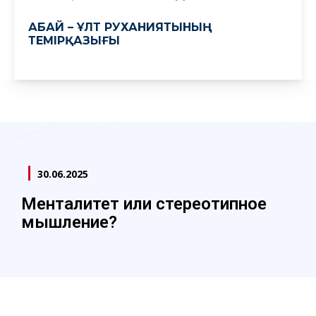
АБАЙ – ҰЛТ РУХАНИЯТЫНЫҢ
ТЕМІРҚАЗЫҒЫ