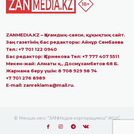
ZANMEDIA.KZ – Қоғамдық-саяси, құқықтық сайт.
Заң газетінің бас редакторы: Айнұр Сембаева
Тел.: +7 701 122 0940
Бас редактор: Қ.Ермекова Тел: +7 777 407 5511
Мекен-жай: Алматы қ., Досмұхамбетов 68 Б.
Жарнама беру үшін: 8 708 929 98 74
+7 701 276 8989
E-mail: zanreklama@mail.ru.
© Меншік иесі: "ЗАҢ" Медиа-корпорациясы" ЖШС