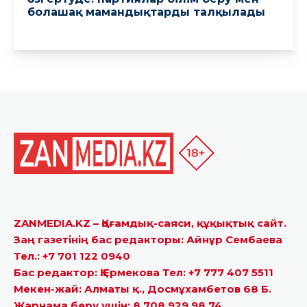
ZANMEDIA.KZ – Қоғамдық-саяси, құқықтық сайт.
Заң газетінің бас редакторы: Айнұр Сембаева
Тел.: +7 701 122 0940
Бас редактор: Қ.Ермекова Тел: +7 777 407 5511
Мекен-жай: Алматы қ., Досмұхамбетов 68 Б.
Жарнама беру үшін: 8 708 929 98 74