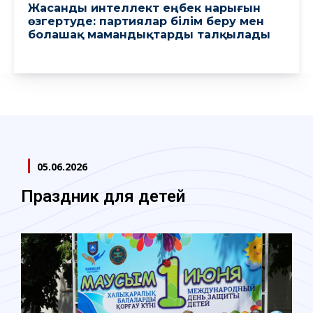
Жасанды интеллект еңбек нарығын
өзгертуде: партиялар білім беру мен
болашақ мамандықтарды талқылады