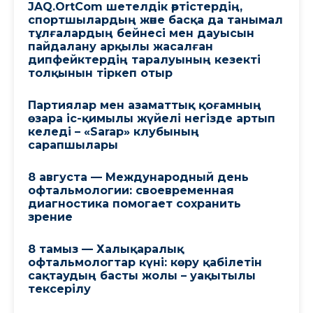
JAQ.OrtCom шетелдік әртістердің,
спортшылардың және басқа да танымал
тұлғалардың бейнесі мен дауысын
пайдалану арқылы жасалған
дипфейктердің таралуының кезекті
толқынын тіркеп отыр
Партиялар мен азаматтық қоғамның
өзара іс-қимылы жүйелі негізде артып
келеді – «Sarap» клубының
сарапшылары
8 августа — Международный день
офтальмологии: своевременная
диагностика помогает сохранить
зрение
8 тамыз — Халықаралық
офтальмологтар күні: көру қабілетін
сақтаудың басты жолы – уақытылы
тексерілу