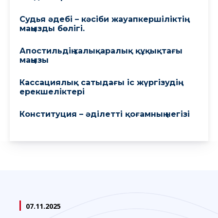
Судья әдебі – кәсіби жауапкершіліктің
маңызды бөлігі.
Апостильдің халықаралық құқықтағы
маңызы
Кассациялық сатыдағы іс жүргізудің
ерекшеліктері
Конституция – әділетті қоғамның негізі