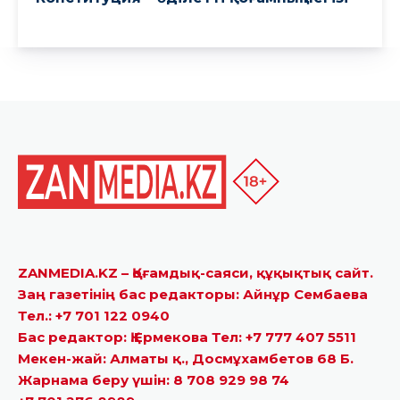
ZANMEDIA.KZ – Қоғамдық-саяси, құқықтық сайт.
Заң газетінің бас редакторы: Айнұр Сембаева
Тел.: +7 701 122 0940
Бас редактор: Қ.Ермекова Тел: +7 777 407 5511
Мекен-жай: Алматы қ., Досмұхамбетов 68 Б.
Жарнама беру үшін: 8 708 929 98 74